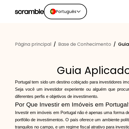
Português
English
Ελληνικά
Página principal
/
Base de Conhecimento
/
Guia
Español
Português
Dutch
Guia Aplicado
Deutsch
Eesti keel
Portugal tem sido um destino cobiçado para investidores imo
Seja você um investidor experiente ou alguém que procur
diferentes perfis e objetivos de investimento.
Por Que Investir em Imóveis em Portugal
Investir em imóveis em Portugal não é apenas uma forma d
portfólio de investimentos. O país oferece um ambiente pol
tranquilos no campo, e um regime fiscal atrativo para investi