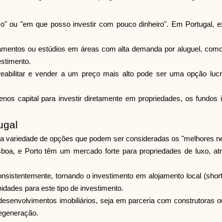
o" ou "em que posso investir com pouco dinheiro". Em Portugal, e
amentos ou estúdios em áreas com alta demanda por aluguel, como 
estimento.
a reabilitar e vender a um preço mais alto pode ser uma opção luc
nos capital para investir diretamente em propriedades, os fundos 
ugal
ma variedade de opções que podem ser consideradas os "melhores neg
sboa, e Porto têm um mercado forte para propriedades de luxo, at
nsistentemente, tornando o investimento em alojamento local (short
dades para este tipo de investimento.
esenvolvimentos imobiliários, seja em parceria com construtoras o
regeneração.