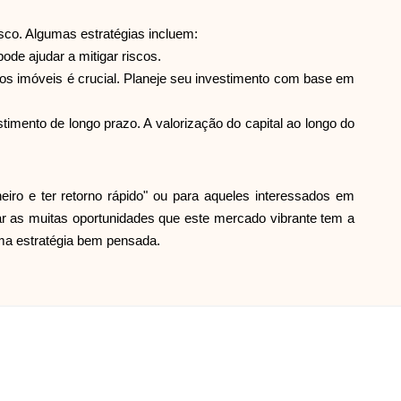
Ajuda
isco. Algumas estratégias incluem:
ode ajudar a mitigar riscos.
dos imóveis é crucial. Planeje seu investimento com base em
timento de longo prazo. A valorização do capital ao longo do
ask@scrambleup.com
+372 712 2955
eiro e ter retorno rápido" ou para aqueles interessados em
tar as muitas oportunidades que este mercado vibrante tem a
uma estratégia bem pensada.