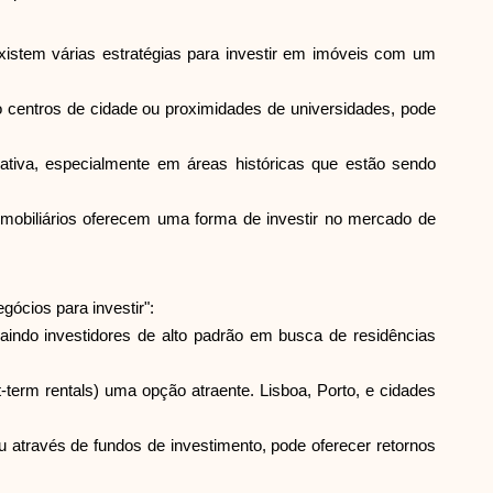
Seleção de Marca
xistem várias estratégias para investir em imóveis com um
centros de cidade ou proximidades de universidades, pode
Calculadoras
rativa, especialmente em áreas históricas que estão sendo
imobiliários oferecem uma forma de investir no mercado de
Histórico de Rondas
ócios para investir":
Blog
raindo investidores de alto padrão em busca de residências
-term rentals) uma opção atraente. Lisboa, Porto, e cidades
Contacte-nos
u através de fundos de investimento, pode oferecer retornos