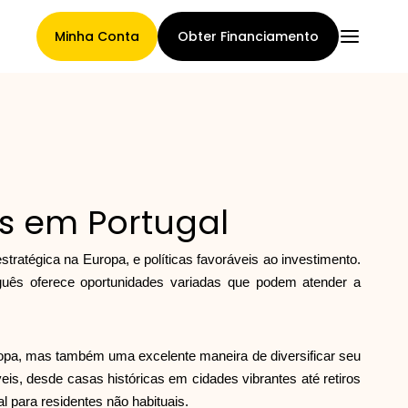
Minha Conta
Obter Financiamento
Página Principal
is em Portugal
Termos de cessão de
tratégica na Europa, e políticas favoráveis ao investimento.
reclamações
uguês oferece oportunidades variadas que podem atender a
opa, mas também uma excelente maneira de diversificar seu
Galeria de Marcas
is, desde casas históricas em cidades vibrantes até retiros
l para residentes não habituais.