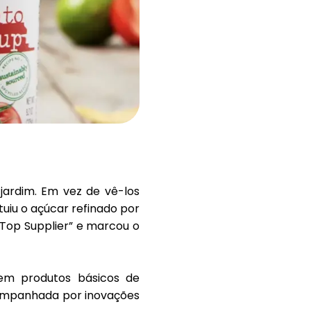
Ajuda
ask@scrambleup.com
+372 712 2955
ardim. Em vez de vê-los
tuiu o açúcar refinado por
 Top Supplier”
e marcou o
em produtos básicos de
companhada por inovações