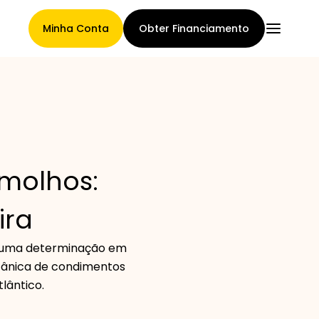
Minha Conta
Obter Financiamento
Página Principal
molhos:
Termos de cessão de
ira
reclamações
 e uma determinação em
tânica de condimentos
Galeria de Marcas
lântico.