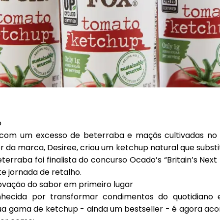
o
om um excesso de beterraba e maçãs cultivadas no j
or da marca,
Desiree
, criou um ketchup natural que substi
eterraba foi finalista do concurso
Ocado’s “Britain’s Next
e jornada de retalho.
vação do sabor em primeiro lugar
ecida por transformar condimentos do quotidiano 
sua gama de ketchup - ainda um bestseller - é agora a