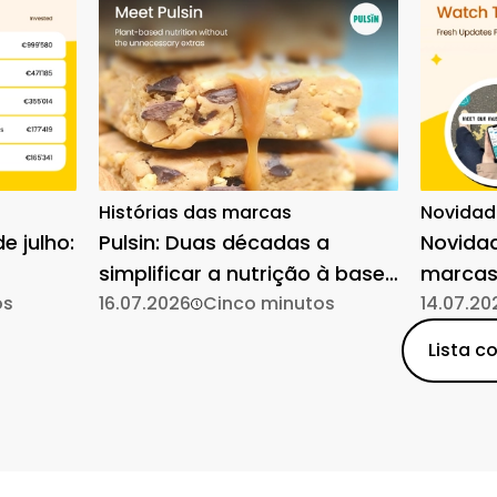
Histórias das marcas
Novidad
e julho:
Pulsin: Duas décadas a
Novida
simplificar a nutrição à base
marcas
os
de plantas
16.07.2026
Cinco minutos
14.07.20
Lista c