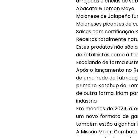
arrojadas e cheias de sa
Abacate & Lemon Mayo
Maionese de Jalapeño f
Maioneses picantes de c
Salsas com certificação
Receitas totalmente natur
Estes produtos não são a
de retalhistas como a Te
Escalando de forma suste
Após o lançamento no Re
de uma rede de fabricaç
primeiro Ketchup de Tom
de outra forma, iriam p
indústria.
Em meados de 2024, a em
um novo formato de gar
também estão a ganhar fo
A Missão Maior: Combate