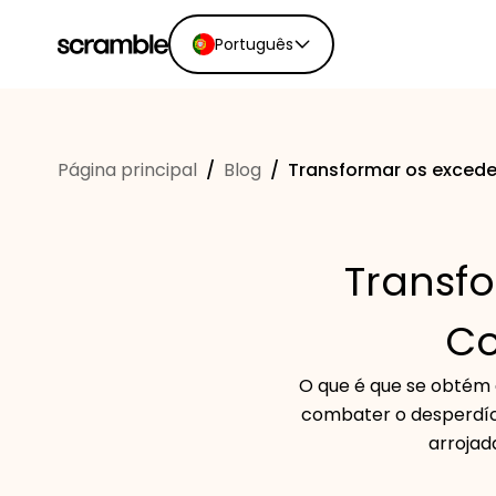
Português
English
Ελληνικά
Página principal
/
Blog
/
Transformar os excede
Español
Português
Dutch
Transf
Deutsch
Eesti keel
Co
O que é que se obtém 
combater o desperdíc
arrojad