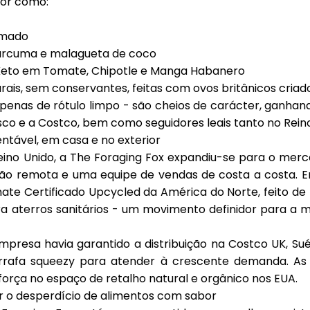
bor como:
umado
urcuma e malagueta de coco
 Keto em Tomate, Chipotle e Manga Habanero
ais, sem conservantes, feitas com ovos britânicos criado
penas de rótulo limpo - são cheios de carácter, ganhan
sco e a Costco, bem como seguidores leais tanto no Rei
ntável, em casa e no exterior
ino Unido, a The Foraging Fox expandiu-se para o
merc
ão remota e uma equipe de vendas de costa a costa. E
ate Certificado Upcycled da América do Norte
, feito d
ara aterros sanitários - um movimento definidor para a
presa havia garantido a distribuição na
Costco UK, Sué
rafa squeezy para atender à crescente demanda. As 
rça no espaço de retalho natural e orgânico nos EUA.
r o desperdício de alimentos com sabor