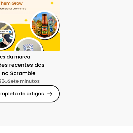
es da marca
des recentes das
 no Scramble
26
Sete minutos
ompleta de artigos