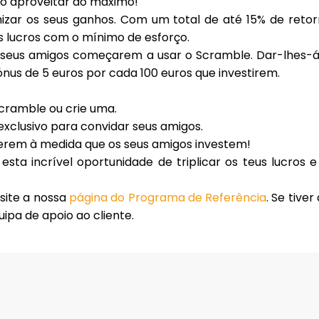
 o aproveitar ao máximo!
mizar os seus ganhos
. Com um total de até 15% de reto
us lucros com o mínimo de esforço.
 seus amigos começarem a usar o Scramble
. Dar-lhes-
us de 5 euros por cada 100 euros que investirem.
Scramble ou crie uma.
 exclusivo para convidar seus amigos.
cerem à medida que os seus amigos investem!
esta incrível oportunidade de triplicar os teus lucros e
isite a nossa
página do Programa de Referência
. Se tive
ipa de apoio ao cliente.