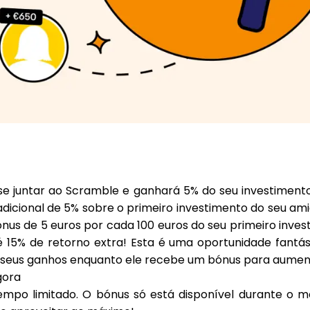
e juntar ao Scramble e ganhará 5% do seu investimento
dicional de 5% sobre o primeiro investimento do seu am
 de 5 euros por cada 100 euros do seu primeiro investi
 15% de retorno extra
! Esta é uma oportunidade fantás
 seus ganhos enquanto ele recebe um bónus para aument
gora
empo limitado
. O bónus só está disponível durante o mê