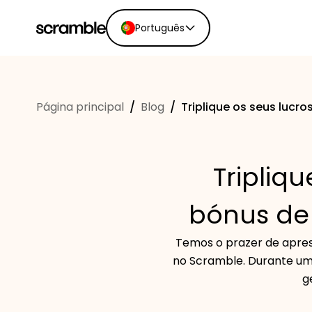
Português
English
Ελληνικά
Página principal
/
Blog
/
Triplique os seus lucr
Español
Português
Dutch
Tripliq
Deutsch
Eesti keel
bónus de 
Temos o prazer de apres
no Scramble. Durante um 
g