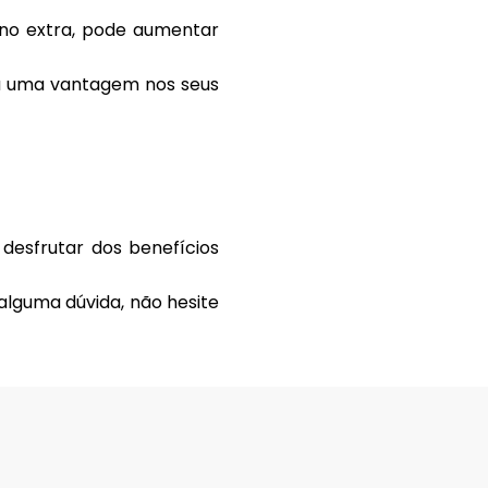
rno extra, pode aumentar
á uma vantagem nos seus
 desfrutar dos benefícios
r alguma dúvida, não hesite