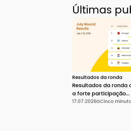
Últimas pu
Resultados da ronda
Resultados da ronda d
a forte participação
mantém-se
17.07.2026
Cinco minut