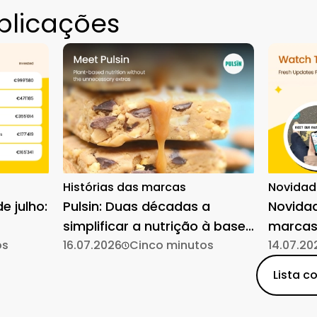
blicações
Histórias das marcas
Novidad
e julho:
Pulsin: Duas décadas a
Novida
simplificar a nutrição à base
marcas
os
de plantas
16.07.2026
Cinco minutos
14.07.20
Lista c