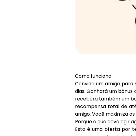
Como funciona
Convide um amigo para s
dias. Ganhará um bónus a
receberá também um bónus
recompensa total de
até
amigo. Você maximiza os
Porque é que deve agir a
Esta é uma oferta por t