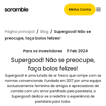
Minha Conta
Página principal
/
Blog
/
Supergood! Não se
Página Principal
preocupe, faça bolos felizes!
Para os investidores
11 Feb 2024
Termos de cessão de
Supergood! Não se preocupe,
faça bolos felizes!
reclamações
Supergood! é uma lufada de ar fresco que rompe com as
normas convencionais. Fundada em 2017 por uma equipa
exclusivamente feminina de amigos e apreciadores de
Galeria de Marcas
comida com um amor partilhado pela pastelaria, a
Supergood! dedica-se a redefinir a experiência de
pastelaria para todos.