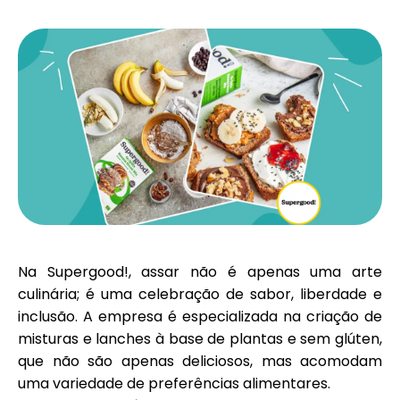
Seleção de Marca
Calculadoras
Histórico de Rondas
Blog
Na Supergood!, assar não é apenas uma arte
culinária; é uma celebração de sabor, liberdade e
inclusão. A empresa é especializada na criação de
Contacte-nos
misturas e lanches à base de plantas e sem glúten,
que não são apenas deliciosos, mas acomodam
uma variedade de preferências alimentares.