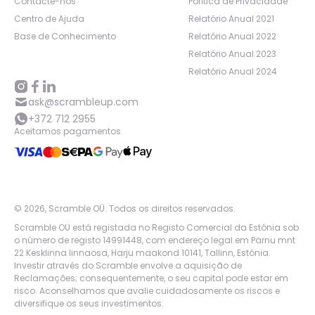
Contacte-nos
Política de Privacidade
Centro de Ajuda
Relatório Anual 2021
Base de Conhecimento
Relatório Anual 2022
Relatório Anual 2023
Relatório Anual 2024
ask@scrambleup.com
+372 712 2955
Aceitamos pagamentos
©
2026
,
Scramble OÜ. Todos os direitos reservados
.
Scramble OU está registada no Registo Comercial da Estónia sob
o número de registo 14991448, com endereço legal em Pärnu mnt
22 Kesklinna linnaosa, Harju maakond 10141, Tallinn, Estónia.
Investir através do Scramble envolve a aquisição de
Reclamações; consequentemente, o seu capital pode estar em
risco. Aconselhamos que avalie cuidadosamente os riscos e
diversifique os seus investimentos.