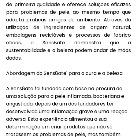
Ajuda
de primeira qualidade e oferece soluções eficazes
para problemas de pele, ao mesmo tempo que
adopta práticas amigas do ambiente. Através da
utilização de ingredientes de origem natural,
embalagens recicláveis e processos de fabrico
Minha Conta
éticos, a Sens8ate demonstra que a
sustentabilidade e a beleza podem andar de mãos
Obter Financiamento
dadas.
Abordagem do Sens8ate' para a cura e a beleza
A Sens8ate foi fundada com base na procura de
uma solução para a pele inflamada, bacteriana e
ask@scrambleup.com
angustiada, depois de um dos fundadores ter
+372 712 2955
desenvolvido uma inflamação grave e uma reação
adversa. Esta experiência alimentou a sua
determinação em criar produtos que não só
tratassem os problemas de pele, mas também