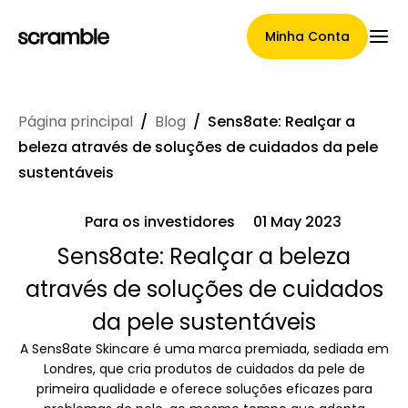
Minha Conta
Página principal
/
Blog
/
Sens8ate: Realçar a
Página Principal
beleza através de soluções de cuidados da pele
sustentáveis
Para os investidores
01 May 2023
Termos de cessão de
Sens8ate: Realçar a beleza
reclamações
através de soluções de cuidados
da pele sustentáveis
Galeria de Marcas
A Sens8ate Skincare é uma marca premiada, sediada em
Londres, que cria produtos de cuidados da pele de
primeira qualidade e oferece soluções eficazes para