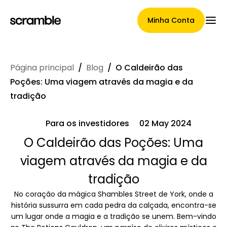
Minha Conta
Página principal
/
Blog
/
O Caldeirão das
Página Principal
Poções: Uma viagem através da magia e da
tradição
Para os investidores
02 May 2024
Termos de cessão de
O Caldeirão das Poções: Uma
reclamações
viagem através da magia e da
tradição
Galeria de Marcas
No coração da mágica Shambles Street de York, onde a
história sussurra em cada pedra da calçada, encontra-se
um lugar onde a magia e a tradição se unem. Bem-vindo