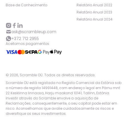
Base de Conhecimento
Relatório Anual 2022
Relatório Anual 2023
Relatório Anual 2024
ask@scrambleup.com
+372 712 2955
Aceitamos pagamentos
©
2026
,
Scramble OÜ. Todos os direitos reservados
.
Scramble OU está registada no Registo Comercial da Estónia sob
o número de registo 14991448, com endereço legal em Pärnu mnt
22 Kesklinna linnaosa, Harju maakond 10141, Tallinn, Estónia.
Investir através do Scramble envolve a aquisição de
Reclamações; consequentemente, o seu capital pode estar em
risco. Aconselhamos que avalie cuidadosamente os riscos e
diversifique os seus investimentos.
App version:
98084af
-
p