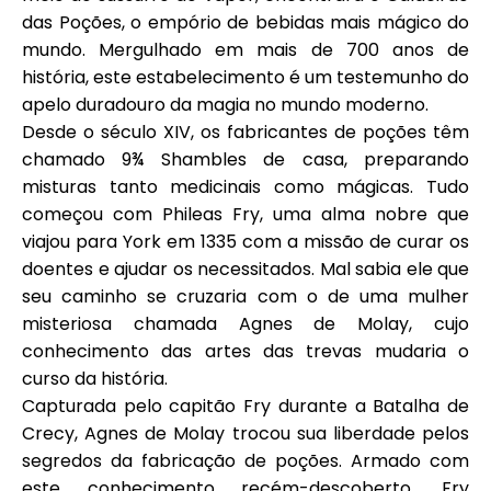
Ajuda
das Poções, o empório de bebidas mais mágico do
mundo. Mergulhado em mais de 700 anos de
história, este estabelecimento é um testemunho do
apelo duradouro da magia no mundo moderno.
Desde o século XIV, os fabricantes de poções têm
Minha Conta
chamado 9¾ Shambles de casa, preparando
misturas tanto medicinais como mágicas. Tudo
Obter Financiamento
começou com Phileas Fry, uma alma nobre que
viajou para York em 1335 com a missão de curar os
doentes e ajudar os necessitados. Mal sabia ele que
seu caminho se cruzaria com o de uma mulher
misteriosa chamada Agnes de Molay, cujo
conhecimento das artes das trevas mudaria o
ask@scrambleup.com
curso da história.
+372 712 2955
Capturada pelo capitão Fry durante a Batalha de
Crecy, Agnes de Molay trocou sua liberdade pelos
segredos da fabricação de poções. Armado com
este conhecimento recém-descoberto, Fry