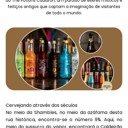
ao The Potions Cauldron, um paraíso de elixires místicos e
Seleção de Marca
feitiços antigos que captam a imaginação de visitantes
de todo o mundo.
Calculadoras
Histórico de Rondas
Blog
Cervejando através dos séculos
Contacte-nos
No meio da Shambles, no meio da azáfama desta
rua histórica, encontra-se o número 9¾. Aqui, no
meio do sussurro do vapor, encontrará o Caldeirão