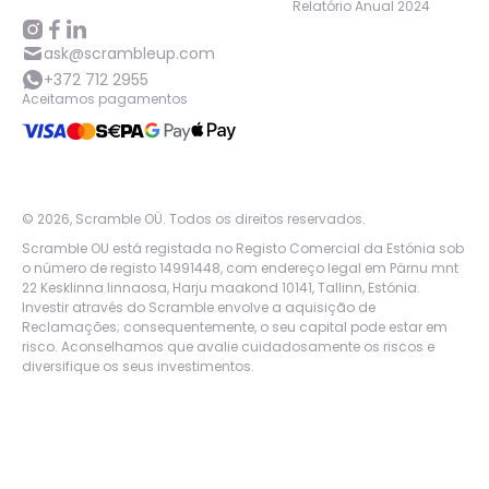
Relatório Anual 2024
ask@scrambleup.com
+372 712 2955
Aceitamos pagamentos
©
2026
,
Scramble OÜ. Todos os direitos reservados
.
Scramble OU está registada no Registo Comercial da Estónia sob
o número de registo 14991448, com endereço legal em Pärnu mnt
22 Kesklinna linnaosa, Harju maakond 10141, Tallinn, Estónia.
Investir através do Scramble envolve a aquisição de
Reclamações; consequentemente, o seu capital pode estar em
risco. Aconselhamos que avalie cuidadosamente os riscos e
diversifique os seus investimentos.
App version:
98084af
-
p