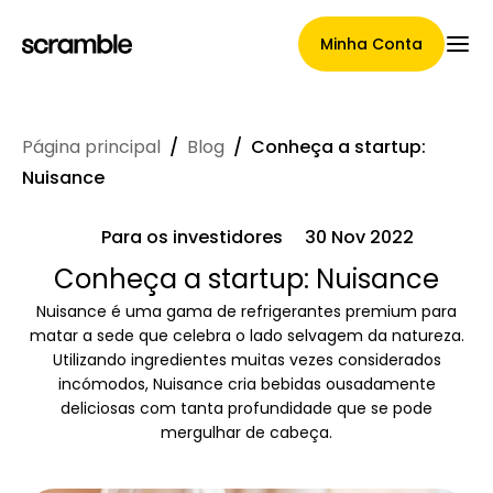
Minha Conta
Página principal
/
Blog
/
Conheça a startup:
Página Principal
Nuisance
Para os investidores
30 Nov 2022
Termos de cessão de
Conheça a startup: Nuisance
Nuisance é uma gama de refrigerantes premium para
reclamações
matar a sede que celebra o lado selvagem da natureza.
Utilizando ingredientes muitas vezes considerados
incómodos, Nuisance cria bebidas ousadamente
deliciosas com tanta profundidade que se pode
Galeria de Marcas
mergulhar de cabeça.