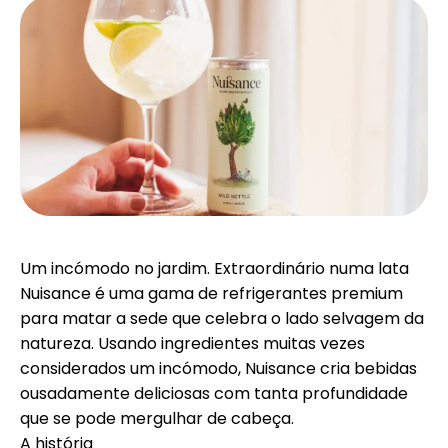
Seleção de Marca
Calculadoras
Histórico de Rondas
Um incómodo no jardim. Extraordinário numa lata
Blog
Nuisance é uma gama de refrigerantes premium
para matar a sede que celebra o lado selvagem da
natureza. Usando ingredientes muitas vezes
considerados um incómodo, Nuisance cria bebidas
Contacte-nos
ousadamente deliciosas com tanta profundidade
que se pode mergulhar de cabeça.
A história