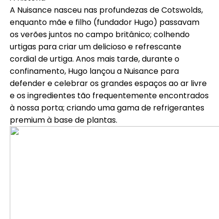
Ajuda
A Nuisance nasceu nas profundezas de Cotswolds,
enquanto mãe e filho (fundador Hugo) passavam
os verões juntos no campo britânico; colhendo
urtigas para criar um delicioso e refrescante
cordial de urtiga. Anos mais tarde, durante o
Minha Conta
confinamento, Hugo lançou a Nuisance para
defender e celebrar os grandes espaços ao ar livre
Obter Financiamento
e os ingredientes tão frequentemente encontrados
à nossa porta; criando uma gama de refrigerantes
premium à base de plantas.
ask@scrambleup.com
+372 712 2955