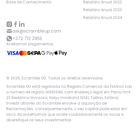
Base de Conhecimento
Relatório Anual 2022
Relatório Anual 2023
Relatório Anual 2024
ask@scrambleup.com
+372 712 2955
Aceitamos pagamentos
©
2026
,
Scramble OÜ. Todos os direitos reservados
.
Scramble OU está registada no Registo Comercial da Estónia sob
o número de registo 14991448, com endereço legal em Pärnu mnt
22 Kesklinna linnaosa, Harju maakond 10141, Tallinn, Estónia.
Investir através do Scramble envolve a aquisição de
Reclamações; consequentemente, o seu capital pode estar em
risco. Aconselhamos que avalie cuidadosamente os riscos e
diversifique os seus investimentos.
App version:
98084af
-
p