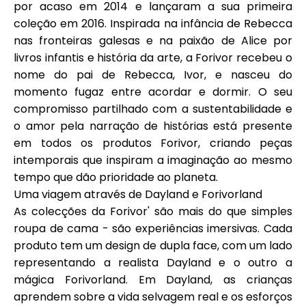
por acaso em 2014 e lançaram a sua primeira
Ajuda
coleção em 2016. Inspirada na infância de Rebecca
nas fronteiras galesas e na paixão de Alice por
livros infantis e história da arte, a Forivor recebeu o
nome do pai de Rebecca, Ivor, e nasceu do
Minha Conta
momento fugaz entre acordar e dormir. O seu
compromisso partilhado com a sustentabilidade e
o amor pela narração de histórias está presente
Obter Financiamento
em todos os produtos Forivor, criando peças
intemporais que inspiram a imaginação ao mesmo
tempo que dão prioridade ao planeta.
Uma viagem através de Dayland e Forivorland
As colecções da Forivor' são mais do que simples
ask@scrambleup.com
roupa de cama - são experiências imersivas. Cada
+372 712 2955
produto tem um design de dupla face, com um lado
representando a realista Dayland e o outro a
mágica Forivorland. Em Dayland, as crianças
aprendem sobre a vida selvagem real e os esforços