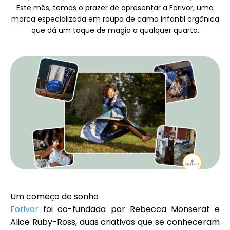
Este mês, temos o prazer de apresentar a Forivor, uma
Seleção de Marca
marca especializada em roupa de cama infantil orgânica
que dá um toque de magia a qualquer quarto.
Calculadoras
Histórico de Rondas
Blog
Contacte-nos
Um começo de sonho
Forivor
foi co-fundada por Rebecca Monserat e
Alice Ruby-Ross, duas criativas que se conheceram