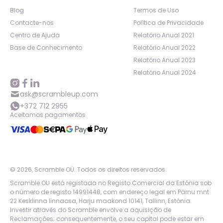
Blog
Termos de Uso
Contacte-nos
Política de Privacidade
Centro de Ajuda
Relatório Anual 2021
Base de Conhecimento
Relatório Anual 2022
Relatório Anual 2023
Relatório Anual 2024
ask@scrambleup.com
+372 712 2955
Aceitamos pagamentos
©
2026
,
Scramble OÜ. Todos os direitos reservados
.
Scramble OU está registada no Registo Comercial da Estónia sob
o número de registo 14991448, com endereço legal em Pärnu mnt
22 Kesklinna linnaosa, Harju maakond 10141, Tallinn, Estónia.
Investir através do Scramble envolve a aquisição de
Reclamações; consequentemente, o seu capital pode estar em