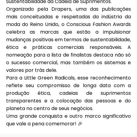
Sustentabilidade da Cadeia de Suprimentos
.
Ajuda
Organizado pela
Drapers
, uma das publicações
mais conceituadas e respeitadas da indústria da
moda do Reino Unido, o Conscious Fashion Awards
celebra as marcas que estão a impulsionar
mudanças positivas em termos de sustentabilidade,
Minha Conta
ética e práticas comerciais responsáveis. A
nomeação para a lista de finalistas destaca não só
Obter Financiamento
o sucesso comercial, mas também os sistemas e
valores por trás dele.
Para a Little Green Radicals, esse reconhecimento
reflete seu compromisso de longa data com a
produção ética, cadeias de suprimentos
transparentes e a colocação das pessoas e do
ask@scrambleup.com
+372 712 2955
planeta no centro de seus negócios.
Uma grande conquista e outro marco significativo
que vale a pena comemorar! 🎉