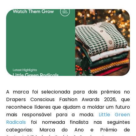
Seleção de Marca
Calculadoras
Histórico de Rondas
Blog
A marca foi selecionada para dois prêmios no
Drapers Conscious Fashion Awards 2026
, que
reconhece líderes que ajudam a moldar um futuro
Contacte-nos
mais responsável para a moda.
Little Green
Radicals
foi nomeada finalista nas seguintes
categorias:
Marca do Ano
e
Prêmio de