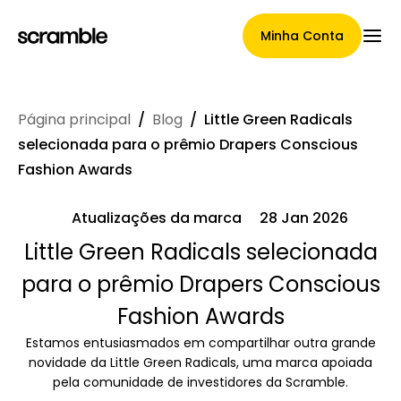
Minha Conta
Página principal
/
Blog
/
Little Green Radicals
Página Principal
selecionada para o prêmio Drapers Conscious
Fashion Awards
Atualizações da marca
28 Jan 2026
Termos de cessão de
Little Green Radicals selecionada
reclamações
para o prêmio Drapers Conscious
Fashion Awards
Galeria de Marcas
Estamos entusiasmados em compartilhar outra grande
novidade da Little Green Radicals, uma marca apoiada
pela comunidade de investidores da Scramble.