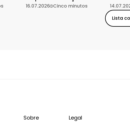
os
de plantas
16.07.2026
Cinco minutos
14.07.20
Lista c
Sobre
Legal