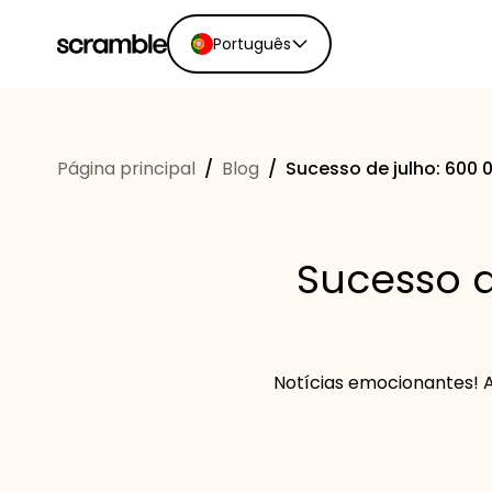
Português
English
Ελληνικά
Página principal
/
Blog
/
Sucesso de julho: 600 
Español
Português
Dutch
Sucesso d
Deutsch
Eesti keel
Notícias emocionantes! A