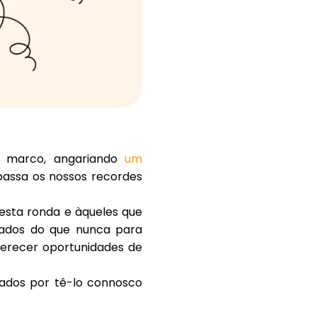
Ajuda
ask@scrambleup.com
+372 712 2955
o marco, angariando
um
apassa os nossos recordes
nesta ronda e àqueles que
vados do que nunca para
ferecer oportunidades de
mados por tê-lo connosco