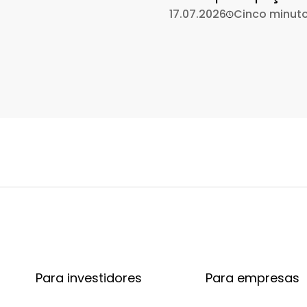
mantém-se
17.07.2026
Cinco minut
Para investidores
Para empresas