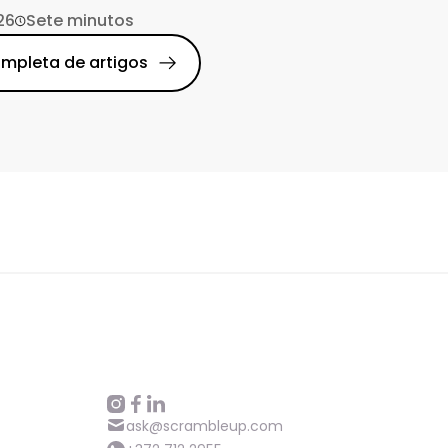
26
Sete minutos
ompleta de artigos
ask@scrambleup.com