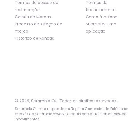
Termos de cessão de
Termos de
reclamações
financiamento
Galeria de Marcas
Como funciona
Processo de seleção de
Submeter uma
marca
aplicação
Histórico de Rondas
©
2026
,
Scramble OÜ. Todos os direitos reservados
.
Scramble OU está registada no Registo Comercial da Estónia sob 
através do Scramble envolve a aquisição de Reclamações; cons
investimentos.
App version:
98084af
-
p