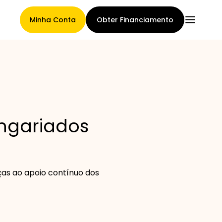
Minha Conta
Obter Financiamento
Página Principal
angariados
Termos de cessão de
reclamações
ças ao apoio contínuo dos
Galeria de Marcas