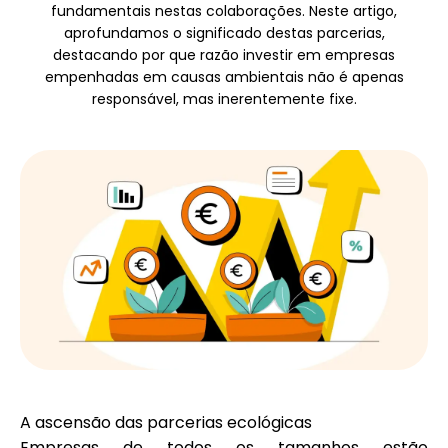
fundamentais nestas colaborações. Neste artigo,
Seleção de Marca
aprofundamos o significado destas parcerias,
destacando por que razão investir em empresas
empenhadas em causas ambientais não é apenas
responsável, mas inerentemente fixe.
Calculadoras
Histórico de Rondas
Blog
Contacte-nos
A ascensão das parcerias ecológicas
Empresas de todos os tamanhos estão