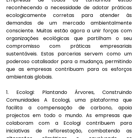
Ajuda
reconhecendo a necessidade de adotar práticas
ecologicamente corretas para atender às
demandas de um mercado ambientalmente
consciente. Muitas estão agora a unir forças com
organizações ecológicas que partilham o seu
Minha Conta
compromisso com práticas empresariais
sustentáveis. Estas parcerias servem como um
Obter Financiamento
poderoso catalisador para a mudança, permitindo
que as empresas contribuam para os esforços
ambientais globais.
1.
Ecologi
: Plantando Árvores, Construindo
Comunidades A Ecologi, uma plataforma que
ask@scrambleup.com
facilita a compensação de carbono, apoia
+372 712 2955
projectos em todo o mundo. As empresas que
colaboram com a Ecologi contribuem para
iniciativas de reflorestação, combatendo as