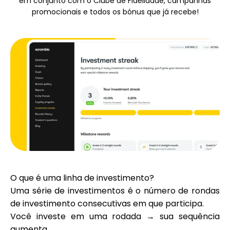
em conjunto com o Clube de Fidelidade, campanhas
Seleção de Marca
promocionais e todos os bónus que já recebe!
Calculadoras
Histórico de Rondas
Blog
O que é uma linha de investimento?
Uma série de investimentos é o número de rondas
Contacte-nos
de investimento consecutivas em que participa.
Você investe em uma rodada → sua sequência
aumenta.