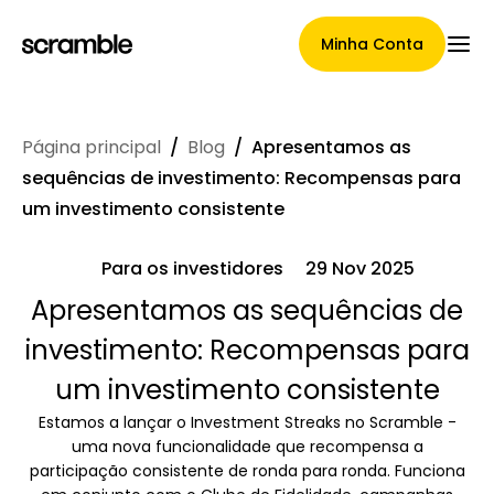
Minha Conta
Página principal
/
Blog
/
Apresentamos as
Página Principal
sequências de investimento: Recompensas para
um investimento consistente
Para os investidores
29 Nov 2025
Termos de cessão de
Apresentamos as sequências de
reclamações
investimento: Recompensas para
um investimento consistente
Galeria de Marcas
Estamos a lançar o Investment Streaks no Scramble -
uma nova funcionalidade que recompensa a
participação consistente de ronda para ronda. Funciona