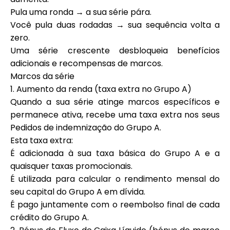
Ajuda
Pula uma ronda → a sua série pára.
Você pula duas rodadas → sua sequência volta a
zero.
Uma série crescente desbloqueia benefícios
adicionais e recompensas de marcos.
Minha Conta
Marcos da série
1. Aumento da renda (taxa extra no Grupo A)
Obter Financiamento
Quando a sua série atinge marcos específicos e
permanece ativa, recebe uma taxa extra nos seus
Pedidos de indemnização do Grupo A.
Esta taxa extra:
É adicionada à sua taxa básica do Grupo A e a
quaisquer taxas promocionais.
ask@scrambleup.com
É utilizada para calcular o rendimento mensal do
+372 712 2955
seu capital do Grupo A em dívida.
É pago juntamente com o reembolso final de cada
crédito do Grupo A.