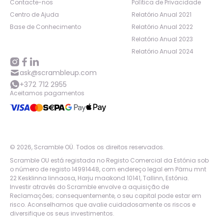
Contacte-nos
Política de Privacidade
Centro de Ajuda
Relatório Anual 2021
Base de Conhecimento
Relatório Anual 2022
Relatório Anual 2023
Relatório Anual 2024
ask@scrambleup.com
+372 712 2955
Aceitamos pagamentos
©
2026
,
Scramble OÜ. Todos os direitos reservados
.
Scramble OU está registada no Registo Comercial da Estónia sob
o número de registo 14991448, com endereço legal em Pärnu mnt
22 Kesklinna linnaosa, Harju maakond 10141, Tallinn, Estónia.
Investir através do Scramble envolve a aquisição de
Reclamações; consequentemente, o seu capital pode estar em
risco. Aconselhamos que avalie cuidadosamente os riscos e
diversifique os seus investimentos.