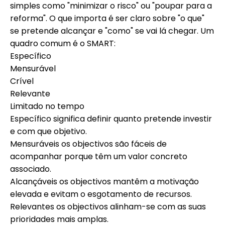
simples como "minimizar o risco" ou "poupar para a
Ajuda
reforma". O que importa é ser claro sobre "o que"
se pretende alcançar e "como" se vai lá chegar. Um
quadro comum é o
SMART
:
Específico
Minha Conta
Mensurável
Crível
Relevante
Obter Financiamento
Limitado no tempo
Específico
significa definir quanto pretende investir
e com que objetivo.
Mensuráveis
os objectivos são fáceis de
acompanhar porque têm um valor concreto
ask@scrambleup.com
associado.
+372 712 2955
Alcançáveis
os objectivos mantêm a motivação
elevada e evitam o esgotamento de recursos.
Relevantes
os objectivos alinham-se com as suas
prioridades mais amplas.