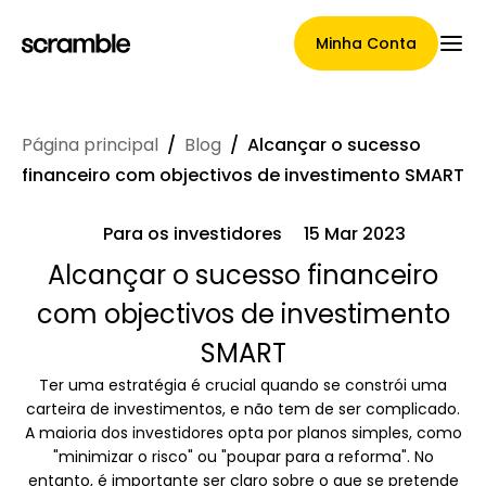
Minha Conta
Página principal
/
Blog
/
Alcançar o sucesso
Página Principal
financeiro com objectivos de investimento SMART
Para os investidores
15 Mar 2023
Termos de cessão de
Alcançar o sucesso financeiro
com objectivos de investimento
reclamações
SMART
Ter uma estratégia é crucial quando se constrói uma
Galeria de Marcas
carteira de investimentos, e não tem de ser complicado.
A maioria dos investidores opta por planos simples, como
"minimizar o risco" ou "poupar para a reforma". No
entanto, é importante ser claro sobre o que se pretende