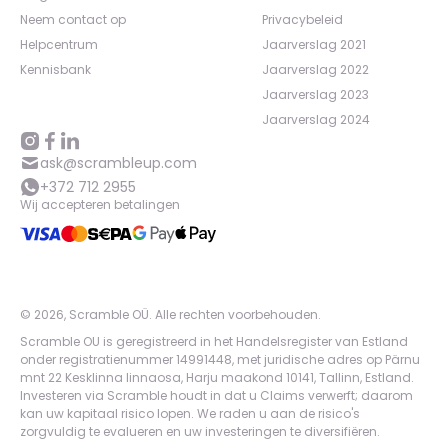
Neem contact op
Privacybeleid
Helpcentrum
Jaarverslag 2021
Kennisbank
Jaarverslag 2022
Jaarverslag 2023
Jaarverslag 2024
ask@scrambleup.com
+372 712 2955
Wij accepteren betalingen
©
2026
,
Scramble OÜ. Alle rechten voorbehouden
.
Scramble OU is geregistreerd in het Handelsregister van Estland
onder registratienummer 14991448, met juridische adres op Pärnu
mnt 22 Kesklinna linnaosa, Harju maakond 10141, Tallinn, Estland.
Investeren via Scramble houdt in dat u Claims verwerft; daarom
kan uw kapitaal risico lopen. We raden u aan de risico's
zorgvuldig te evalueren en uw investeringen te diversifiëren.