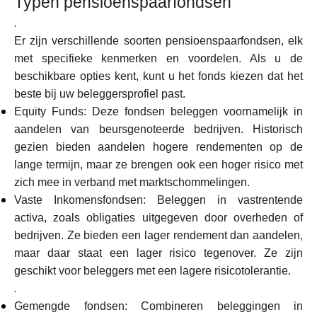
Typen pensioenspaarfondsen
Hulp
.
Er zijn verschillende soorten pensioenspaarfondsen, elk
met specifieke kenmerken en voordelen. Als u de
beschikbare opties kent, kunt u het fonds kiezen dat het
Mijn Account
beste bij uw beleggersprofiel past.
Equity Funds: Deze fondsen beleggen voornamelijk in
aandelen van beursgenoteerde bedrijven. Historisch
Financiering krijgen
gezien bieden aandelen hogere rendementen op de
lange termijn, maar ze brengen ook een hoger risico met
zich mee in verband met marktschommelingen.
Vaste Inkomensfondsen: Beleggen in vastrentende
activa, zoals obligaties uitgegeven door overheden of
ask@scrambleup.com
bedrijven. Ze bieden een lager rendement dan aandelen,
+372 712 2955
maar daar staat een lager risico tegenover. Ze zijn
geschikt voor beleggers met een lagere risicotolerantie.
.
Gemengde fondsen: Combineren beleggingen in