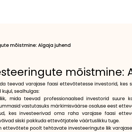
gute mõistmine: Algaja juhend
vesteeringute mõistmine: 
da teevad varajase faasi ettevõtetesse investorid, kes 
ujul, sealhulgas:
e liik, mida teevad professionaalsed investorid suure k
ahasummasid vastutasuks märkimisväärse osaluse eest ettev
ikud, kes investeerivad oma raha varajase faasi ettevõt
võivad siiski pakkuda ettevõtjatele väärtuslikku tuge.
 on ettevõtete poolt tehtavate investeeringute liik varaj