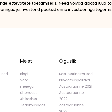
ende ettevõtete toetamiseks. Need võivad aidata luua t
ringud ja investorid peaksid enne investeeringu tegemist
Meist
Õiguslik
mused
Blogi
Kasutustingimused
Võta
Privaatsuspoliitika
meiega
Aastaaruanne 2021
ühendust
Aastaaruanne
Abikeskus
2022
Teadmusbaas
Aastaaruanne
2023