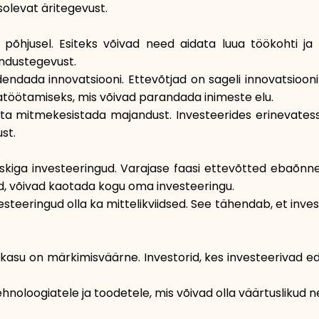
solevat äritegevust.
l põhjusel. Esiteks võivad need aidata luua töökohti j
andustegevust.
dendada innovatsiooni. Ettevõtjad on sageli innovatsioo
jatöötamiseks, mis võivad parandada inimeste elu.
ta mitmekesistada majandust. Investeerides erinevatesse
st.
riskiga investeeringud. Varajase faasi ettevõtted ebaõ
ad, võivad kaotada kogu oma investeeringu.
steeringud olla ka mittelikviidsed. See tähendab, et inves
kasu on märkimisväärne. Investorid, kes investeerivad ed
noloogiatele ja toodetele, mis võivad olla väärtuslikud 