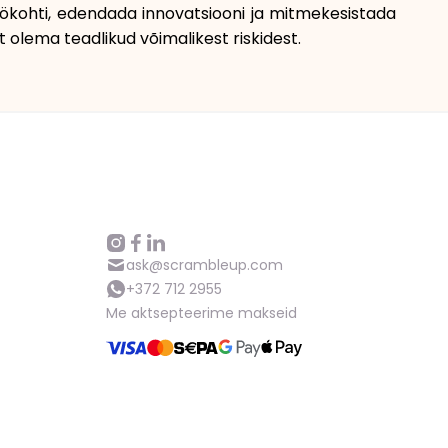
öökohti, edendada innovatsiooni ja mitmekesistada
Abi
 olema teadlikud võimalikest riskidest.
ask@scrambleup.com
+372 712 2955
ask@scrambleup.com
+372 712 2955
Me aktsepteerime makseid