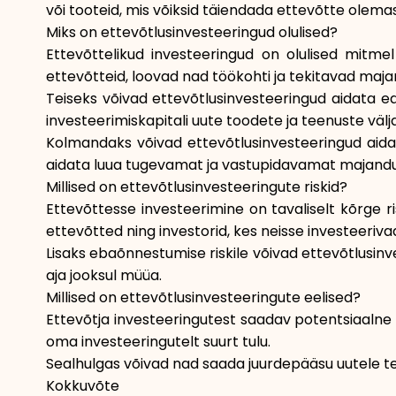
või tooteid, mis võiksid täiendada ettevõtte olema
Miks on ettevõtlusinvesteeringud olulised?
Ettevõttelikud investeeringud on olulised mitme
ettevõtteid, loovad nad töökohti ja tekitavad maj
Teiseks võivad ettevõtlusinvesteeringud aidata e
investeerimiskapitali uute toodete ja teenuste väl
Kolmandaks võivad ettevõtlusinvesteeringud aida
aidata luua tugevamat ja vastupidavamat majandu
Millised on ettevõtlusinvesteeringute riskid?
Ettevõttesse investeerimine on tavaliselt kõrge 
ettevõtted ning investorid, kes neisse investeeriv
Lisaks ebaõnnestumise riskile võivad ettevõtlusinve
aja jooksul müüa.
Millised on ettevõtlusinvesteeringute eelised?
Ettevõtja investeeringutest saadav potentsiaalne 
oma investeeringutelt suurt tulu.
Sealhulgas võivad nad saada juurdepääsu uutele teh
Kokkuvõte