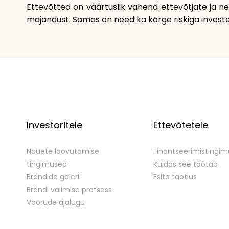
Ettevõtted on väärtuslik vahend ettevõtjate ja n
majandust. Samas on need ka kõrge riskiga investee
Investoritele
Ettevõtetele
Nõuete loovutamise
Finantseerimistingi
tingimused
Kuidas see töötab
Brändide galerii
Esita taotlus
Brändi valimise protsess
Voorude ajalugu