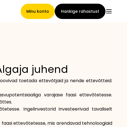
Minu konto
Hankige rahastust
Pealeht
Algaja juhend
Nõuete loovutamise
soovivad toetada ettevõtjaid ja nende ettevõtteid.
tingimused
asvupotentsiaaliga varajase faasi ettevõtetesse.
õttes.
etesse. Ingelinvestorid investeerivad tavaliselt
Brändide galerii
ase faasi ettevõtetesse, mis arendavad tehnoloogiaid