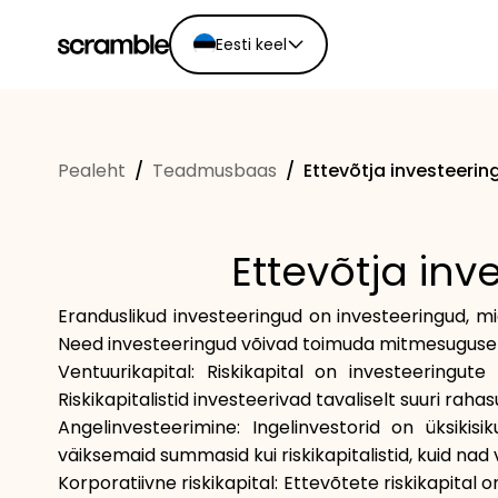
Eesti keel
English
Ελληνικά
Pealeht
/
Teadmusbaas
/
Ettevõtja investeerin
Español
Português
Dutch
Ettevõtja in
Deutsch
Eesti keel
Eranduslikud investeeringud on investeeringud, mi
Need investeeringud võivad toimuda mitmesugusel k
Ventuurikapital: Riskikapital on investeeringut
Riskikapitalistid investeerivad tavaliselt suuri r
Angelinvesteerimine: Ingelinvestorid on üksikis
väiksemaid summasid kui riskikapitalistid, kuid nad 
Korporatiivne riskikapital: Ettevõtete riskikapital