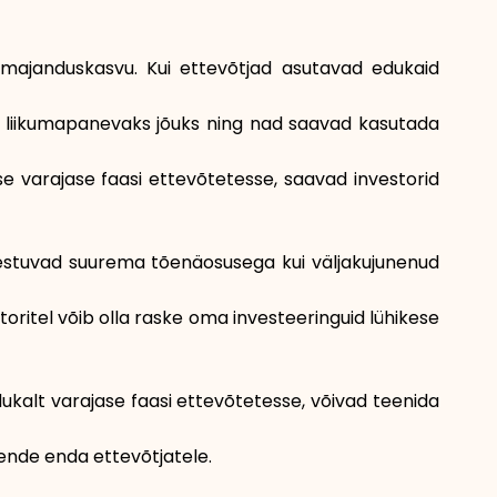
Brändi valik
a majanduskasvu. Kui ettevõtjad asutavad edukaid
ni liikumapanevaks jõuks ning nad saavad kasutada
Kalkulaatorid
 varajase faasi ettevõtetesse, saavad investorid
Voorude ajalugu
nnestuvad suurema tõenäosusega kui väljakujunenud
toritel võib olla raske oma investeeringuid lühikese
Blogi
ukalt varajase faasi ettevõtetesse, võivad teenida
Võta meiega ühendust
nende enda ettevõtjatele.