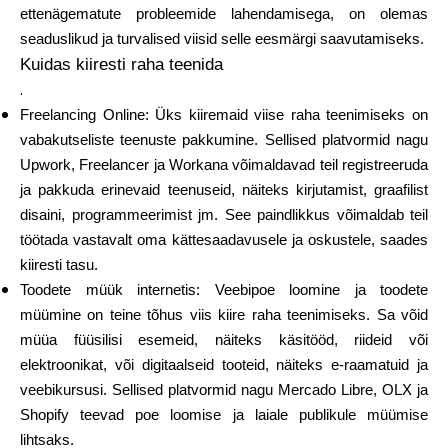
Brändi valik
ettenägematute probleemide lahendamisega, on olemas
seaduslikud ja turvalised viisid selle eesmärgi saavutamiseks.
Kuidas kiiresti raha teenida
.
Kalkulaatorid
Freelancing Online
: Üks kiiremaid viise raha teenimiseks on
vabakutseliste teenuste pakkumine. Sellised platvormid nagu
Upwork, Freelancer ja Workana võimaldavad teil registreeruda
ja pakkuda erinevaid teenuseid, näiteks kirjutamist, graafilist
Voorude ajalugu
disaini, programmeerimist jm. See paindlikkus võimaldab teil
töötada vastavalt oma kättesaadavusele ja oskustele, saades
kiiresti tasu.
Blogi
Toodete müük internetis
: Veebipoe loomine ja toodete
müümine on teine tõhus viis kiire raha teenimiseks. Sa võid
müüa füüsilisi esemeid, näiteks käsitööd, riideid või
elektroonikat, või digitaalseid tooteid, näiteks e-raamatuid ja
Võta meiega ühendust
veebikursusi. Sellised platvormid nagu Mercado Libre, OLX ja
Shopify teevad poe loomise ja laiale publikule müümise
lihtsaks.