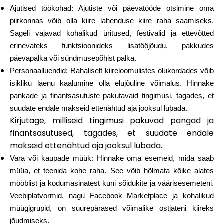
Abi
Ajutised töökohad
: Ajutiste või päevatööde otsimine oma
piirkonnas võib olla kiire lahenduse kiire raha saamiseks.
Sageli vajavad kohalikud üritused, festivalid ja ettevõtted
erinevateks funktsioonideks lisatööjõudu, pakkudes
päevapalka või sündmusepõhist palka.
Minu konto
Personaalluendid
: Rahaliselt kiireloomulistes olukordades võib
isikliku laenu kaalumine olla elujõuline võimalus. Hinnake
Hankige rahastust
pankade ja finantsasutuste pakutavaid tingimusi, tagades, et
suudate endale makseid ettenähtud aja jooksul lubada.
Kirjutage, milliseid tingimusi pakuvad pangad ja
finantsasutused, tagades, et suudate endale
makseid ettenähtud aja jooksul lubada..
Vara või kaupade müük
: Hinnake oma esemeid, mida saab
ask@scrambleup.com
müüa, et teenida kohe raha. See võib hõlmata kõike alates
+372 712 2955
mööblist ja kodumasinatest kuni sõidukite ja väärisesemeteni.
Veebiplatvormid, nagu Facebook Marketplace ja kohalikud
müügigrupid, on suurepärased võimalike ostjateni kiireks
jõudmiseks.