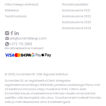
Võta meiega ühendust
Privaatsuspoliitika
Abikeskus
Aastaaruanne 2021
Teadmusbaas
Aastaaruanne 2022
Aastaaruanne 2023
Aastaaruanne 2024
ask@scrambleup.com
+372 712 2955
Me aktsepteerime makseid
©
2026
,
Scramble OÜ. Kõik õigused kaitstud
.
Scramble OU on registreeritud Eesti äriregistris
registreerimisnumbriga 14991448, juriidilise aadressiga Pärnu mnt
22 Kesklinna linnaosa, Harju maakond 10141, Tallinn, Eesti.
Scramble'i kaudu investeerimine hõlmab nõuete omandamist;
seetõttu võib teie kapital olla ohus. Soovitame teil hoolikalt hinnata
riske ja mitmekesistada oma investeeringuid.