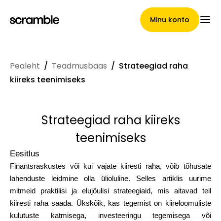
Minu konto
Pealeht
/
Teadmusbaas
/
Strateegiad raha
Pealeht
kiireks teenimiseks
Strateegiad raha kiireks
Nõuete loovutamise
teenimiseks
tingimused
Eesitlus
Finantsraskustes või kui vajate kiiresti raha, võib tõhusate
lahenduste leidmine olla ülioluline. Selles artiklis uurime
Brändide galerii
mitmeid praktilisi ja elujõulisi strateegiaid, mis aitavad teil
kiiresti raha saada. Ükskõik, kas tegemist on kiireloomuliste
kulutuste katmisega, investeeringu tegemisega või