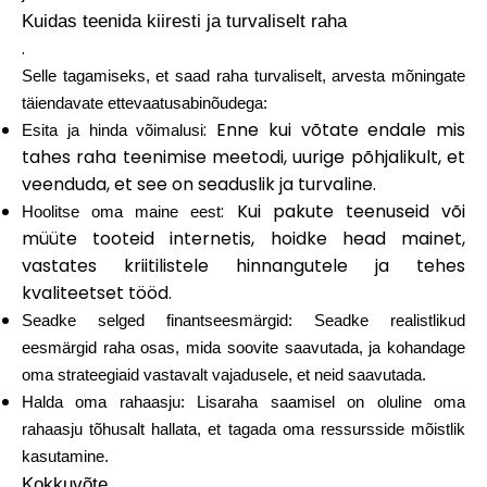
Kuidas teenida kiiresti ja turvaliselt raha
.
Selle tagamiseks, et saad raha turvaliselt, arvesta mõningate
täiendavate ettevaatusabinõudega:
: Enne kui võtate endale mis
Esita ja hinda võimalusi
tahes raha teenimise meetodi, uurige põhjalikult, et
veenduda, et see on seaduslik ja turvaline.
: Kui pakute teenuseid või
Hoolitse oma maine eest
müüte tooteid internetis, hoidke head mainet,
vastates kriitilistele hinnangutele ja tehes
kvaliteetset tööd.
Seadke selged finantseesmärgid
: Seadke realistlikud
eesmärgid raha osas, mida soovite saavutada, ja kohandage
oma strateegiaid vastavalt vajadusele, et neid saavutada.
Halda oma rahaasju
: Lisaraha saamisel on oluline oma
rahaasju tõhusalt hallata, et tagada oma ressursside mõistlik
kasutamine.
Kokkuvõte