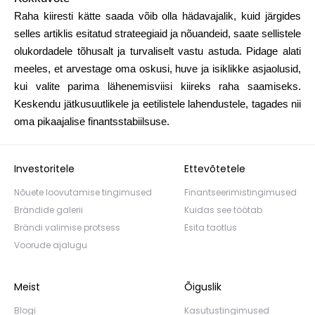
Raha kiiresti kätte saada võib olla hädavajalik, kuid järgides
selles artiklis esitatud strateegiaid ja nõuandeid, saate sellistele
olukordadele tõhusalt ja turvaliselt vastu astuda. Pidage alati
meeles, et arvestage oma oskusi, huve ja isiklikke asjaolusid,
kui valite parima lähenemisviisi kiireks raha saamiseks.
Keskendu jätkusuutlikele ja eetilistele lahendustele, tagades nii
oma pikaajalise finantsstabiilsuse.
Investoritele
Ettevõtetele
Nõuete loovutamise tingimused
Finantseerimistingimused
Brändide galerii
Kuidas see töötab
Brändi valimise protsess
Esita taotlus
Voorude ajalugu
Meist
Õiguslik
Blogi
Kasutustingimused