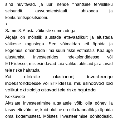
sind huvitavad, ja uuri nende finantsële tervislikku
seisundit, kasvupotentsiaali, juhtkonda ja
konkurentsipositsiooni.
>
Samm 3: Alusta väikeste summadega
Algaja on mõistlik alustada ettevaatlikult ja alustada
väikeste kogustega. See võimaldab teil õppida ja
kogemusi omandada ilma suuri riske võtmata's. Kaaluge
alustamist, investeerides indeksfondidesse või
ETF'idesse, mis esindavad laia valikut aktsiaid ja aitavad
teie riske hajutada.
Kui oleksite alustanud, investeerige
indeksfondidesse või ETF'idesse, mis esindavad laia
valikut aktsiaid ja aitavad teie riske hajutada.
Kokkuvõte
Aktsiate investeerimine algajatele võib olla põnev ja
tasuv ettevõtmine, kuid oluline on olla kannatlik ja õppida
oma kogemustest. Mõistes investeerimise põhitõdesid,