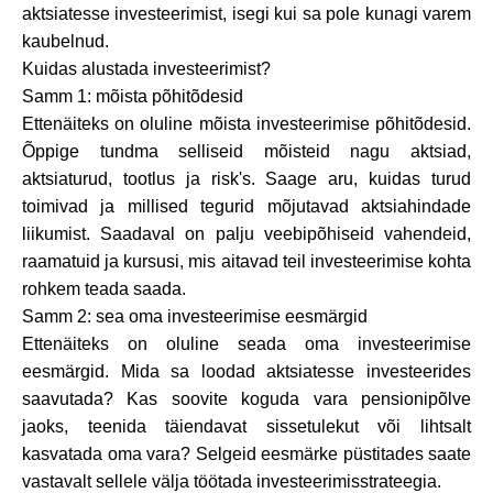
aktsiatesse investeerimist, isegi kui sa pole kunagi varem
Brändi valik
kaubelnud.
Kuidas alustada investeerimist?
Samm 1: mõista põhitõdesid
Kalkulaatorid
Ettenäiteks on oluline mõista investeerimise põhitõdesid.
Õppige tundma selliseid mõisteid nagu aktsiad,
aktsiaturud, tootlus ja risk's. Saage aru, kuidas turud
toimivad ja millised tegurid mõjutavad aktsiahindade
Voorude ajalugu
liikumist. Saadaval on palju veebipõhiseid vahendeid,
raamatuid ja kursusi, mis aitavad teil investeerimise kohta
rohkem teada saada.
Blogi
Samm 2: sea oma investeerimise eesmärgid
Ettenäiteks on oluline seada oma investeerimise
eesmärgid. Mida sa loodad aktsiatesse investeerides
saavutada? Kas soovite koguda vara pensionipõlve
Võta meiega ühendust
jaoks, teenida täiendavat sissetulekut või lihtsalt
kasvatada oma vara? Selgeid eesmärke püstitades saate
vastavalt sellele välja töötada investeerimisstrateegia.