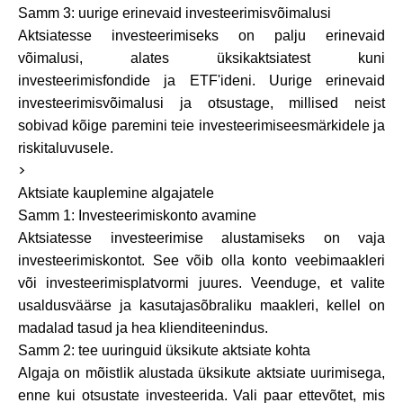
Abi
Samm 3: uurige erinevaid investeerimisvõimalusi
Aktsiatesse investeerimiseks on palju erinevaid
võimalusi, alates üksikaktsiatest kuni
investeerimisfondide ja ETF'ideni. Uurige erinevaid
investeerimisvõimalusi ja otsustage, millised neist
Minu konto
sobivad kõige paremini teie investeerimiseesmärkidele ja
riskitaluvusele.
Hankige rahastust
>
Aktsiate kauplemine algajatele
Samm 1: Investeerimiskonto avamine
Aktsiatesse investeerimise alustamiseks on vaja
investeerimiskontot. See võib olla konto veebimaakleri
või investeerimisplatvormi juures. Veenduge, et valite
ask@scrambleup.com
usaldusväärse ja kasutajasõbraliku maakleri, kellel on
+372 712 2955
madalad tasud ja hea klienditeenindus.
Samm 2: tee uuringuid üksikute aktsiate kohta
Algaja on mõistlik alustada üksikute aktsiate uurimisega,
enne kui otsustate investeerida. Vali paar ettevõtet, mis