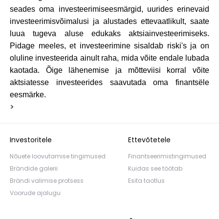
seades oma investeerimiseesmärgid, uurides erinevaid
investeerimisvõimalusi ja alustades ettevaatlikult, saate
luua tugeva aluse edukaks aktsiainvesteerimiseks.
Pidage meeles, et investeerimine sisaldab riski's ja on
oluline investeerida ainult raha, mida võite endale lubada
kaotada. Õige lähenemise ja mõtteviisi korral võite
aktsiatesse investeerides saavutada oma finantsële
eesmärke.
>
Investoritele
Ettevõtetele
Nõuete loovutamise tingimused
Finantseerimistingimused
Brändide galerii
Kuidas see töötab
Brändi valimise protsess
Esita taotlus
Voorude ajalugu