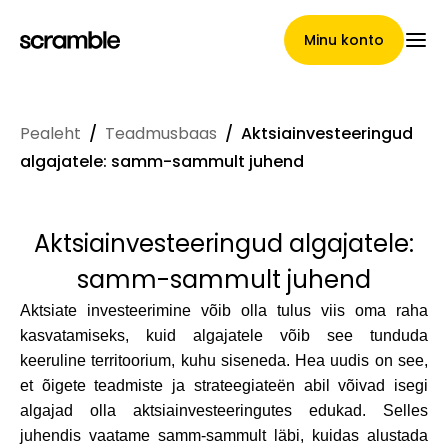
Minu konto
Pealeht
/
Teadmusbaas
/
Aktsiainvesteeringud
Pealeht
algajatele: samm-sammult juhend
Aktsiainvesteeringud algajatele:
Nõuete loovutamise
samm-sammult juhend
tingimused
Aktsiate investeerimine võib olla tulus viis oma raha
kasvatamiseks, kuid algajatele võib see tunduda
keeruline territoorium, kuhu siseneda. Hea uudis on see,
Brändide galerii
et õigete teadmiste ja strateegiateën abil võivad isegi
algajad olla aktsiainvesteeringutes edukad. Selles
juhendis vaatame samm-sammult läbi, kuidas alustada