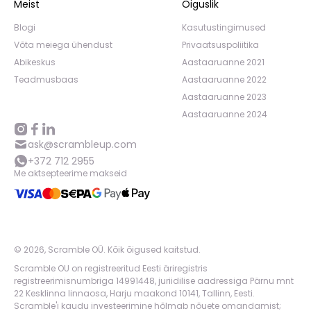
Meist
Õiguslik
Blogi
Kasutustingimused
Võta meiega ühendust
Privaatsuspoliitika
Abikeskus
Aastaaruanne 2021
Teadmusbaas
Aastaaruanne 2022
Aastaaruanne 2023
Aastaaruanne 2024
ask@scrambleup.com
+372 712 2955
Me aktsepteerime makseid
©
2026
,
Scramble OÜ. Kõik õigused kaitstud
.
Scramble OU on registreeritud Eesti äriregistris
registreerimisnumbriga 14991448, juriidilise aadressiga Pärnu mnt
22 Kesklinna linnaosa, Harju maakond 10141, Tallinn, Eesti.
Scramble'i kaudu investeerimine hõlmab nõuete omandamist;