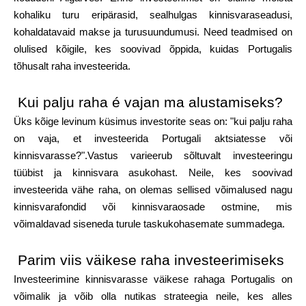
Brändi valik
kohaliku turu eripärasid, sealhulgas kinnisvaraseadusi,
kohaldatavaid makse ja turusuundumusi. Need teadmised on
olulised kõigile, kes soovivad õppida, kuidas Portugalis
tõhusalt raha investeerida.
Kalkulaatorid
Kui palju raha é vajan ma alustamiseks?
Üks kõige levinum küsimus investorite seas on: "kui palju raha
Voorude ajalugu
on vaja, et investeerida Portugali aktsiatesse või
kinnisvarasse?".Vastus varieerub sõltuvalt investeeringu
tüübist ja kinnisvara asukohast. Neile, kes soovivad
investeerida vähe raha, on olemas sellised võimalused nagu
Blogi
kinnisvarafondid või kinnisvaraosade ostmine, mis
võimaldavad siseneda turule taskukohasemate summadega.
Võta meiega ühendust
Parim viis väikese raha investeerimiseks
Investeerimine kinnisvarasse väikese rahaga Portugalis on
võimalik ja võib olla nutikas strateegia neile, kes alles