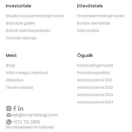
Investoritele
Ettevõtetele
Nõuete loovutamise tingimused
Finantseerimistingimused
Brändide galerii
Kuidas see töötab
Brändi valimise protsess
Esita taotlus
Voorude ajalugu
Meist
Õiguslik
Blogi
Kasutustingimused
Võta meiega ühendust
Privaatsuspoliitika
Abikeskus
Aastaaruanne 2021
Teadmusbaas
Aastaaruanne 2022
Aastaaruanne 2023
Aastaaruanne 2024
ask@scrambleup.com
+372 712 2955
Me aktsepteerime makseid