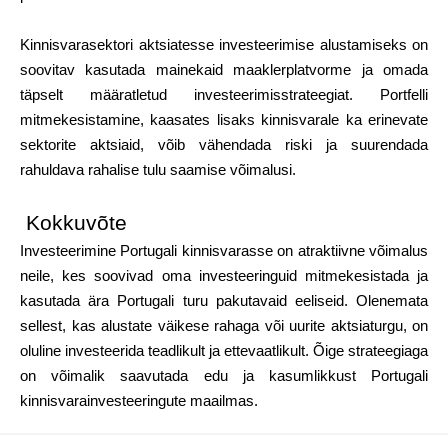
Kinnisvarasektori aktsiatesse investeerimise alustamiseks on
soovitav kasutada mainekaid maaklerplatvorme ja omada
täpselt määratletud investeerimisstrateegiat. Portfelli
mitmekesistamine, kaasates lisaks kinnisvarale ka erinevate
sektorite aktsiaid, võib vähendada riski ja suurendada
rahuldava rahalise tulu saamise võimalusi.
Kokkuvõte
Investeerimine Portugali kinnisvarasse on atraktiivne võimalus
neile, kes soovivad oma investeeringuid mitmekesistada ja
kasutada ära Portugali turu pakutavaid eeliseid. Olenemata
sellest, kas alustate väikese rahaga või uurite aktsiaturgu, on
oluline investeerida teadlikult ja ettevaatlikult. Õige strateegiaga
on võimalik saavutada edu ja kasumlikkust Portugali
kinnisvarainvesteeringute maailmas.