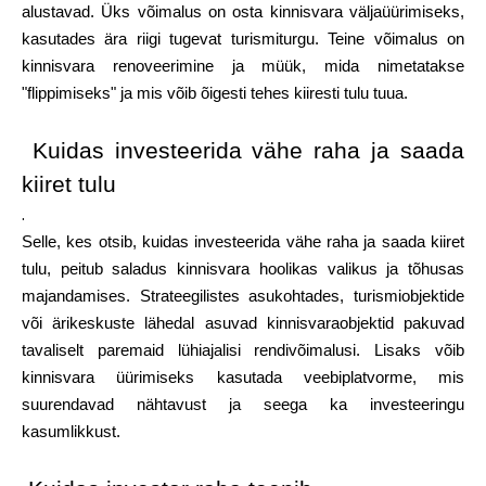
Abi
alustavad. Üks võimalus on osta kinnisvara väljaüürimiseks,
kasutades ära riigi tugevat turismiturgu. Teine võimalus on
kinnisvara renoveerimine ja müük, mida nimetatakse
"flippimiseks" ja mis võib õigesti tehes kiiresti tulu tuua.
Minu konto
Kuidas investeerida vähe raha ja saada
kiiret tulu
Hankige rahastust
.
Selle, kes otsib, kuidas investeerida vähe raha ja saada kiiret
tulu, peitub saladus kinnisvara hoolikas valikus ja tõhusas
majandamises. Strateegilistes asukohtades, turismiobjektide
või ärikeskuste lähedal asuvad kinnisvaraobjektid pakuvad
tavaliselt paremaid lühiajalisi rendivõimalusi. Lisaks võib
ask@scrambleup.com
kinnisvara üürimiseks kasutada veebiplatvorme, mis
+372 712 2955
suurendavad nähtavust ja seega ka investeeringu
kasumlikkust.