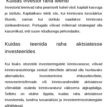
Kuidas investor raha teenib
Investorid teenivad raha peamiselt kahel viisil: kapitali kasvuga
ja üüritulu. Kapitalikasv tekib siis, kui kinnisvara turuväärtus
tõuseb, samas kui üüritulu saadakse kinnisvara
üürileandmisest. Portugalis võivad mõlemad strateegiad olla
kasumlikud, eriti suure nõudlusega piirkondades.
Kuidas teenida raha aktsiatesse
investeerides
.
Kui lisaks otsestele investeeringutele kinnisvarasse, võivad
kinnisvarasektoriga seotud ettevõtete aktsiad olla huvitavaks
alternatiiviks. Investeerimine ehitusettevõtete,
renoveerimisfirmade või kinnisvarafondide aktsiatesse
võimaldab osaleda kinnisvaraturul väiksema algkapitaliga.
Selleks on oluline õppida, kuidas raha aktsiatesse
investeerida, tundma turuanalüüsi ja investeerimisstrateegiate
põhitõdesid.