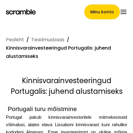
Minu konto
Pealeht
/
Teadmusbaas
/
Pealeht
Kinnisvarainvesteeringud Portugalis: juhend
alustamiseks
Nõuete loovutamise
Kinnisvarainvesteeringud
tingimused
Portugalis: juhend alustamiseks
Portugali turu mõistmine
Brändide galerii
Portugal pakub kinnisvarainvestoritele mitmekesiseid
võimalusi, alates elava Lissaboni kinnisvarast kuni rahulike
kodudeni Algarves. Enne investeerimist on oluline mõista