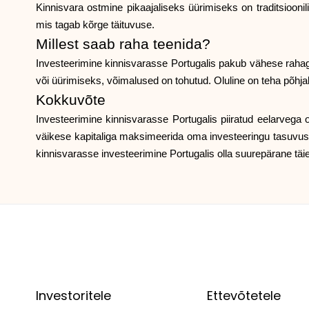
Kinnisvara ostmine pikaajaliseks üürimiseks on traditsiooni
mis tagab kõrge täituvuse.
Millest saab raha teenida?
Investeerimine kinnisvarasse Portugalis pakub vähese rahag
või üürimiseks, võimalused on tohutud. Oluline on teha põhjali
Kokkuvõte
Investeerimine kinnisvarasse Portugalis piiratud eelarvega o
väikese kapitaliga maksimeerida oma investeeringu tasuvust.
kinnisvarasse investeerimine Portugalis olla suurepärane täien
Investoritele
Ettevõtetele