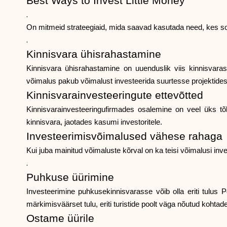
Best Ways to Invest Little Money
.
On mitmeid strateegiaid, mida saavad kasutada need, kes soo
.
Kinnisvara ühisrahastamine
Kinnisvara ühisrahastamine on uuenduslik viis kinnisvara
võimalus pakub võimalust investeerida suurtesse projektides
Kinnisvarainvesteeringute ettevõtted
Kinnisvarainvesteeringufirmades osalemine on veel üks tõh
kinnisvara, jaotades kasumi investoritele.
Investeerimisvõimalused vähese rahaga
Kui juba mainitud võimaluste kõrval on ka teisi võimalusi inv
.
Puhkuse üürimine
Investeerimine puhkusekinnisvarasse võib olla eriti tulus 
märkimisväärset tulu, eriti turistide poolt väga nõutud kohtad
Ostame üürile