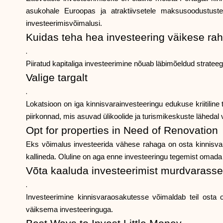
asukohale Euroopas ja atraktiivsetele maksusoodustuste
investeerimisvõimalusi.
Kuidas teha hea investeering väikese ra
.
Piiratud kapitaliga investeerimine nõuab läbimõeldud stratee
Valige targalt
.
Lokatsioon on iga kinnisvarainvesteeringu edukuse kriitiline 
piirkonnad, mis asuvad ülikoolide ja turismikeskuste lähedal 
Opt for properties in Need of Renovation
Eks võimalus investeerida vähese rahaga on osta kinnisvar
kallineda. Oluline on aga enne investeeringu tegemist omada
Võta kaaluda investeerimist murdvarasse
.
Investeerimine kinnisvaraosakutesse võimaldab teil osta
väiksema investeeringuga.