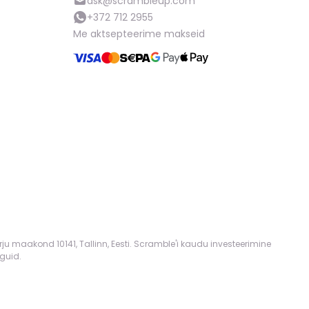
ask@scrambleup.com
+372 712 2955
Me aktsepteerime makseid
rju maakond 10141, Tallinn, Eesti. Scramble'i kaudu investeerimine
guid.