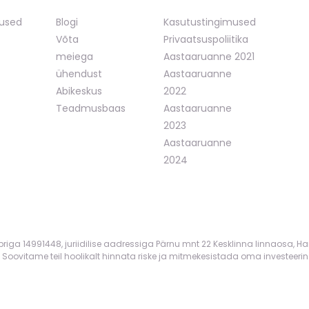
mused
Blogi
Kasutustingimused
Võta
Privaatsuspoliitika
meiega
Aastaaruanne 2021
ühendust
Aastaaruanne
Abikeskus
2022
Teadmusbaas
Aastaaruanne
2023
Aastaaruanne
2024
mbriga 14991448, juriidilise aadressiga Pärnu mnt 22 Kesklinna linnaosa, Ha
 Soovitame teil hoolikalt hinnata riske ja mitmekesistada oma investeerin