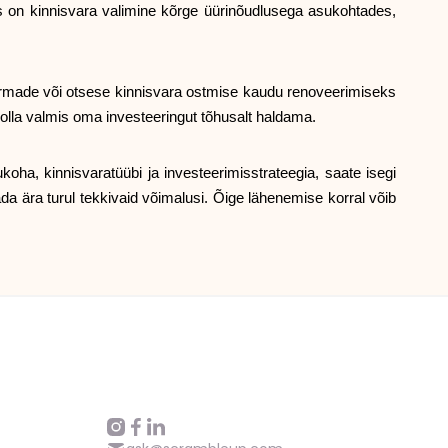
nas on kinnisvara valimine kõrge üürinõudlusega asukohtades,
firmade või otsese kinnisvara ostmise kaudu renoveerimiseks
g olla valmis oma investeeringut tõhusalt haldama.
koha, kinnisvaratüübi ja investeerimisstrateegia, saate isegi
a ära turul tekkivaid võimalusi. Õige lähenemise korral võib