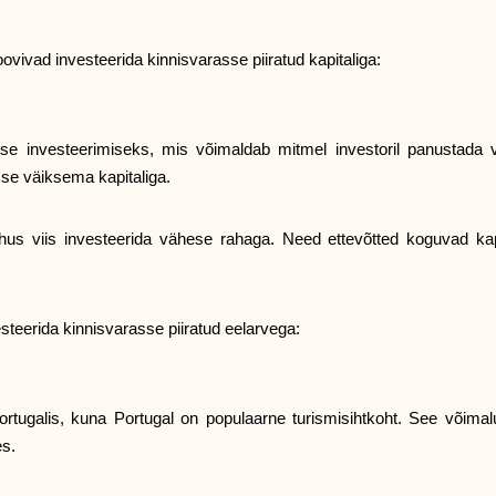
vivad investeerida kinnisvarasse piiratud kapitaliga:
sse investeerimiseks, mis võimaldab mitmel investoril panustada
se väiksema kapitaliga.
us viis investeerida vähese rahaga. Need ettevõtted koguvad kapita
esteerida kinnisvarasse piiratud eelarvega:
Portugalis, kuna Portugal on populaarne turismisihtkoht. See võima
es.