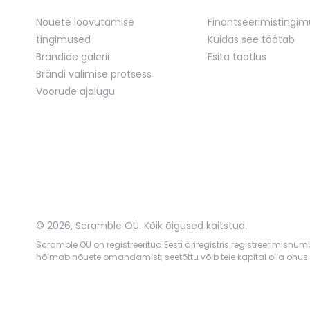
Nõuete loovutamise
Finantseerimistingi
tingimused
Kuidas see töötab
Brändide galerii
Esita taotlus
Brändi valimise protsess
Voorude ajalugu
©
2026
,
Scramble OÜ. Kõik õigused kaitstud
.
Scramble OU on registreeritud Eesti äriregistris registreerimisnu
hõlmab nõuete omandamist; seetõttu võib teie kapital olla ohus.
App version:
98084af
-
p