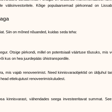
le välisinvestoritele. Kõige populaarsemad piirkonnad on Lissab
haga
giat. Siin on mõned nõuanded, kuidas seda teha:
tegur. Otsige piirkondi, millel on potentsiaali väärtuse tõusuks, mis
või kus on hea juurdepääs ühistranspordile.
a, mis vajab renoveerimist. Need kinnisvaraobjektid on üldjuhul 
 head ettekujutust renoveerimiskuludest.
 osa kinnisvarast, vähendades seega investeeritavat summat. See 