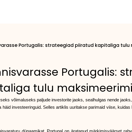
varasse Portugalis: strateegiad piiratud kapitaliga tu
nisvarasse Portugalis: s
taliga tulu maksimeerim
vseks võimaluseks paljude investorite jaoks, sealhulgas nende jaoks,
häid investeeringuid. Selles artiklis uuritakse parimaid viise, kuidas
nnisvaraturu dünaamikat. Portugal on äratanud märkimisväärset rahvu