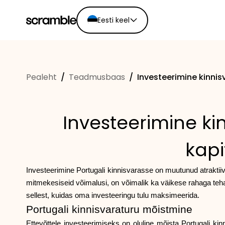
Eesti keel
English
Ελληνικά
Pealeht
/
Teadmusbaas
/
Investeerimine kinnis
Español
Português
Dutch
Investeerimine kin
Deutsch
Eesti keel
kapi
Investeerimine Portugali kinnisvarasse on muutunud atraktii
mitmekesiseid võimalusi, on võimalik ka väikese rahaga teha 
sellest, kuidas oma investeeringu tulu maksimeerida.
Portugali kinnisvaraturu mõistmine
Ettevõttele investeerimiseks on oluline mõista Portugali ki