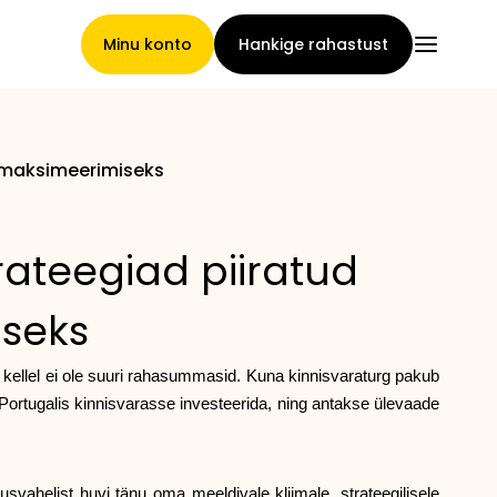
Minu konto
Hankige rahastust
lu maksimeerimiseks
Pealeht
trateegiad piiratud
Nõuete loovutamise
iseks
tingimused
 kellel ei ole suuri rahasummasid. Kuna kinnisvaraturg pakub
 Portugalis kinnisvarasse investeerida, ning antakse ülevaade
Brändide galerii
svahelist huvi tänu oma meeldivale kliimale, strateegilisele