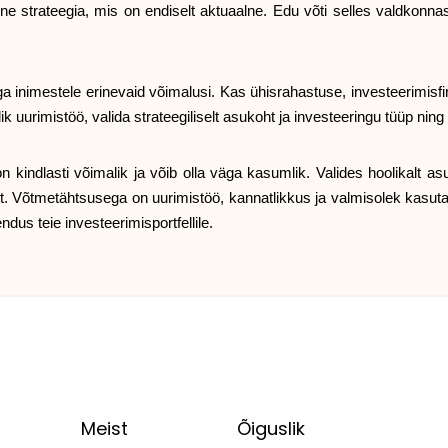
line strateegia, mis on endiselt aktuaalne. Edu võti selles valdkon
a inimestele erinevaid võimalusi. Kas ühisrahastuse, investeerimis
k uurimistöö, valida strateegiliselt asukoht ja investeeringu tüüp nin
n kindlasti võimalik ja võib olla väga kasumlik. Valides hoolikalt asu
 Võtmetähtsusega on uurimistöö, kannatlikkus ja valmisolek kasutad
dus teie investeerimisportfellile.
Meist
Õiguslik