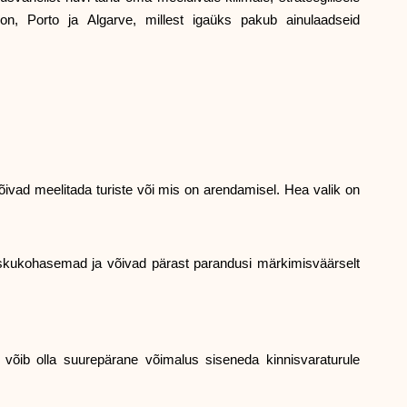
on, Porto ja Algarve, millest igaüks pakub ainulaadseid
Brändi valik
Kalkulaatorid
 võivad meelitada turiste või mis on arendamisel. Hea valik on
Voorude ajalugu
taskukohasemad ja võivad pärast parandusi märkimisväärselt
Blogi
Võta meiega ühendust
võib olla suurepärane võimalus siseneda kinnisvaraturule