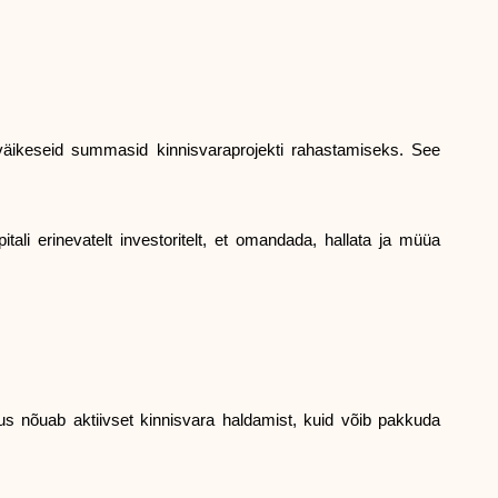
Abi
 väikeseid summasid kinnisvaraprojekti rahastamiseks. See
ask@scrambleup.com
+372 712 2955
li erinevatelt investoritelt, et omandada, hallata ja müüa
lus nõuab aktiivset kinnisvara haldamist, kuid võib pakkuda