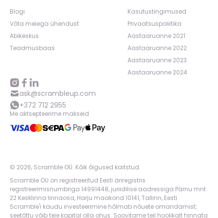
Blogi
Kasutustingimused
Võta meiega ühendust
Privaatsuspoliitika
Abikeskus
Aastaaruanne 2021
Teadmusbaas
Aastaaruanne 2022
Aastaaruanne 2023
Aastaaruanne 2024
ask@scrambleup.com
+372 712 2955
Me aktsepteerime makseid
©
2026
,
Scramble OÜ. Kõik õigused kaitstud
.
Scramble OU on registreeritud Eesti äriregistris
registreerimisnumbriga 14991448, juriidilise aadressiga Pärnu mnt
22 Kesklinna linnaosa, Harju maakond 10141, Tallinn, Eesti.
Scramble'i kaudu investeerimine hõlmab nõuete omandamist;
seetõttu võib teie kapital olla ohus. Soovitame teil hoolikalt hinnata