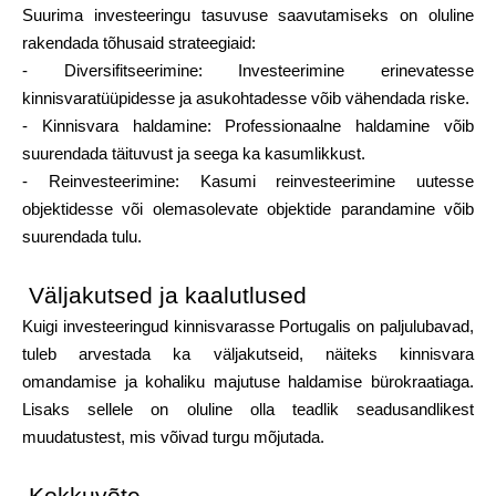
Suurima investeeringu tasuvuse saavutamiseks on oluline
rakendada tõhusaid strateegiaid:
- Diversifitseerimine: Investeerimine erinevatesse
kinnisvaratüüpidesse ja asukohtadesse võib vähendada riske.
- Kinnisvara haldamine: Professionaalne haldamine võib
suurendada täituvust ja seega ka kasumlikkust.
- Reinvesteerimine: Kasumi reinvesteerimine uutesse
objektidesse või olemasolevate objektide parandamine võib
suurendada tulu.
Väljakutsed ja kaalutlused
Kuigi investeeringud kinnisvarasse Portugalis on paljulubavad,
tuleb arvestada ka väljakutseid, näiteks kinnisvara
omandamise ja kohaliku majutuse haldamise bürokraatiaga.
Lisaks sellele on oluline olla teadlik seadusandlikest
muudatustest, mis võivad turgu mõjutada.