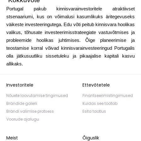
Kokkuvõte
Portugal pakub kinnisvarainvestoritele atraktiivset
stsenaariumi, kus on võimalusi kasumlikuks äritegevuseks
väikeste investeeringutega. Edu võti peitub kinnisvara hoolikas
valikus, tõhusate investeerimisstrateegiate vastuvõtmises ja
probleemide hoolikas juhtimises. Õige planeerimise ja
teostamise korral võivad kinnisvarainvesteeringud Portugalis
olla jätkusuutliku sissetuleku ja pikaajalise kapitali kasvu
allikaks.
Investoritele
Ettevõtetele
Nõuete loovutamise tingimused
Finantseerimistingimused
Brändide galerii
Kuidas see töötab
Brändi valimise protsess
Esita taotlus
Voorude ajalugu
Meist
Õiguslik