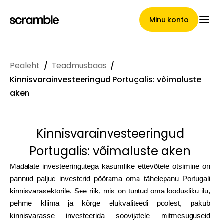
Minu konto
Pealeht
/
Teadmusbaas
/
Pealeht
Kinnisvarainvesteeringud Portugalis: võimaluste
aken
Nõuete loovutamise
Kinnisvarainvesteeringud
tingimused
Portugalis: võimaluste aken
Madalate investeeringutega kasumlike ettevõtete otsimine on
pannud paljud investorid pöörama oma tähelepanu Portugali
Brändide galerii
kinnisvarasektorile. See riik, mis on tuntud oma loodusliku ilu,
pehme kliima ja kõrge elukvaliteedi poolest, pakub
kinnisvarasse investeerida soovijatele mitmesuguseid