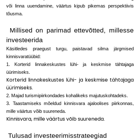
või linna uuendamine, väärtus kipub pikemas perspektiivis
tõusma.
Millised on parimad ettevõtted, millesse
investeerida
Käsitledes praegust turgu, paistavad silma järgmised
kinnisvaratüübid:
1. Korterid linnakeskustes lühi- ja keskmise tähtajaga
üürimiseks.
Korterid linnakeskustes lühi- ja keskmise tähtajaga
üürimiseks.
2. Majad turismipiirkondades kohalikeks majutuskohtadeks.
3. Taastamiseks mõeldud kinnisvara ajaloolises piirkonnas,
mille väärtus võib suureneda.
Kinnisvara, mille väärtus võib suureneda.
Tulusad investeerimisstrateegiad