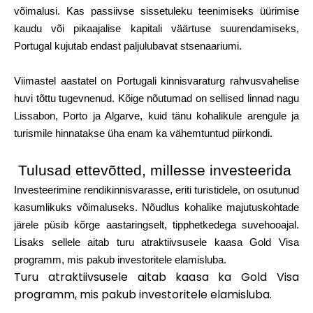
Brändi valik
võimalusi. Kas passiivse sissetuleku teenimiseks üürimise
kaudu või pikaajalise kapitali väärtuse suurendamiseks,
Portugal kujutab endast paljulubavat stsenaariumi.
Kalkulaatorid
Viimastel aastatel on Portugali kinnisvaraturg rahvusvahelise
huvi tõttu tugevnenud. Kõige nõutumad on sellised linnad nagu
Lissabon, Porto ja Algarve, kuid tänu kohalikule arengule ja
turismile hinnatakse üha enam ka vähemtuntud piirkondi.
Voorude ajalugu
Tulusad ettevõtted, millesse investeerida
Investeerimine rendikinnisvarasse, eriti turistidele, on osutunud
Blogi
kasumlikuks võimaluseks. Nõudlus kohalike majutuskohtade
järele püsib kõrge aastaringselt, tipphetkedega suvehooajal.
Lisaks sellele aitab turu atraktiivsusele kaasa Gold Visa
Võta meiega ühendust
programm, mis pakub investoritele elamisluba.
Turu atraktiivsusele aitab kaasa ka Gold Visa
programm, mis pakub investoritele elamisluba.