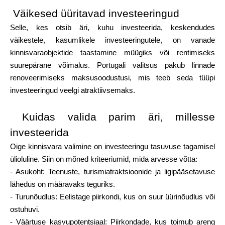
Abi
Väikesed üüritavad investeeringud
Selle, kes otsib äri, kuhu investeerida, keskendudes
väikestele, kasumlikele investeeringutele, on vanade
kinnisvaraobjektide taastamine müügiks või rentimiseks
suurepärane võimalus. Portugali valitsus pakub linnade
Minu konto
renoveerimiseks maksusoodustusi, mis teeb seda tüüpi
investeeringud veelgi atraktiivsemaks.
Hankige rahastust
Kuidas valida parim äri, millesse
investeerida
Oige kinnisvara valimine on investeeringu tasuvuse tagamisel
ülioluline. Siin on mõned kriteeriumid, mida arvesse võtta:
ask@scrambleup.com
- Asukoht: Teenuste, turismiatraktsioonide ja ligipääsetavuse
+372 712 2955
lähedus on määravaks teguriks.
- Turunõudlus: Eelistage piirkondi, kus on suur üürinõudlus või
ostuhuvi.
- Väärtuse kasvupotentsiaal: Piirkondade, kus toimub areng