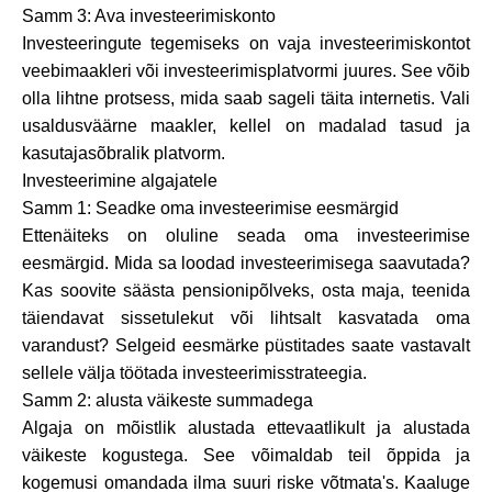
Abi
Samm 3: Ava investeerimiskonto
Investeeringute tegemiseks on vaja investeerimiskontot
veebimaakleri või investeerimisplatvormi juures. See võib
olla lihtne protsess, mida saab sageli täita internetis. Vali
usaldusväärne maakler, kellel on madalad tasud ja
Minu konto
kasutajasõbralik platvorm.
Investeerimine algajatele
Hankige rahastust
Samm 1: Seadke oma investeerimise eesmärgid
Ettenäiteks on oluline seada oma investeerimise
eesmärgid. Mida sa loodad investeerimisega saavutada?
Kas soovite säästa pensionipõlveks, osta maja, teenida
täiendavat sissetulekut või lihtsalt kasvatada oma
varandust? Selgeid eesmärke püstitades saate vastavalt
ask@scrambleup.com
sellele välja töötada investeerimisstrateegia.
+372 712 2955
Samm 2: alusta väikeste summadega
Algaja on mõistlik alustada ettevaatlikult ja alustada
väikeste kogustega. See võimaldab teil õppida ja
kogemusi omandada ilma suuri riske võtmata's. Kaaluge