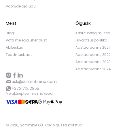
Voorude ajalugu
Meist
Õiguslik
Blogi
Kasutustingimused
Võta meiega ühendust
Privaatsuspoliitika
Abikeskus
Aastaaruanne 2021
Teadmusbaas
Aastaaruanne 2022
Aastaaruanne 2023
Aastaaruanne 2024
ask@scrambleup.com
+372 712 2955
Me aktsepteerime makseid
©
2026
,
Scramble OÜ. Kõik õigused kaitstud
.