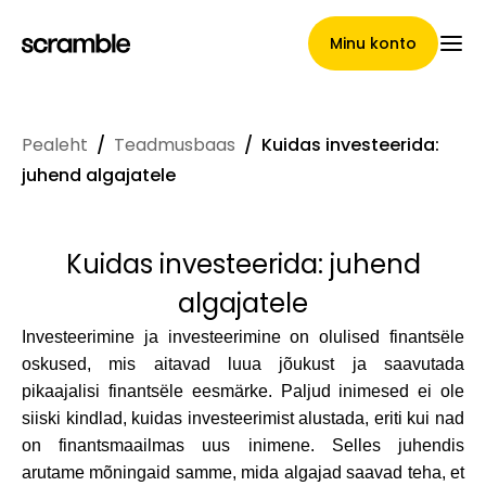
Minu konto
Pealeht
/
Teadmusbaas
/
Kuidas investeerida:
Pealeht
juhend algajatele
Kuidas investeerida: juhend
Nõuete loovutamise
algajatele
tingimused
Investeerimine ja investeerimine on olulised finantsële
oskused, mis aitavad luua jõukust ja saavutada
pikaajalisi finantsële eesmärke. Paljud inimesed ei ole
Brändide galerii
siiski kindlad, kuidas investeerimist alustada, eriti kui nad
on finantsmaailmas uus inimene. Selles juhendis
arutame mõningaid samme, mida algajad saavad teha, et