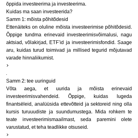
õppida investeerima ja investeerima.
Brändi valik
Kuidas ma saan investeerida?
Samm 1: mõista põhitõdesid
Ettenäiteks on oluline mõista investeerimise põhitõdesid.
Kalkulaatorid
Õppige tundma erinevaid investeerimisvõimalusi, nagu
aktsiad, võlakirjad, ETF'id ja investeerimisfondid. Saage
aru, kuidas turud toimivad ja millised tegurid mõjutavad
varade hinnaliikumist.
Voorude ajalugu
>
.
Samm 2: tee uuringuid
Blogi
Võta aega, et uurida ja mõista erinevaid
investeerimisvahendeid. Õppige, kuidas lugeda
finantsëleid, analüüsida ettevõtteid ja sektoreid ning olla
kursis turuuudiste ja suundumustega. Mida rohkem te
Võta meiega ühendust
teate investeerimismaailmast, seda paremini olete
varustatud, et teha teadlikke otsuseid.
>