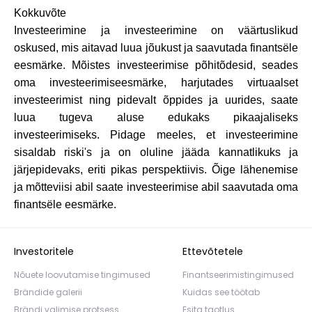
Kokkuvõte
Investeerimine ja investeerimine on väärtuslikud
oskused, mis aitavad luua jõukust ja saavutada finantsële
eesmärke. Mõistes investeerimise põhitõdesid, seades
oma investeerimiseesmärke, harjutades virtuaalset
investeerimist ning pidevalt õppides ja uurides, saate
luua tugeva aluse edukaks pikaajaliseks
investeerimiseks. Pidage meeles, et investeerimine
sisaldab riski's ja on oluline jääda kannatlikuks ja
järjepidevaks, eriti pikas perspektiivis. Õige lähenemise
ja mõtteviisi abil saate investeerimise abil saavutada oma
finantsële eesmärke.
Investoritele
Ettevõtetele
Nõuete loovutamise tingimused
Finantseerimistingimused
Brändide galerii
Kuidas see töötab
Brändi valimise protsess
Esita taotlus