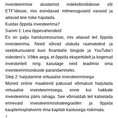
investeerimise alustamist indeksfondidesse või
ETF'idesse, mis esindavad mitmesuguseid varasid ja
aitavad teie riske hajutada.
Kuidas õppida investeerima?
Samm 1: Leia õppevahendeid
Es on palju haridusressursse, mis aitavad teil õppida
investeerima. Need võivad ulatuda raamatutest ja
veebikursustest kuni finantsële blogide ja YouTube'i
videoteni's. Võtke aega, et õppida ekspertidelt ja kogenud
investoritelt ning kasutage neid teadmisi oma
investeerimisoskuste parandamiseks.
Step 2: harjutamine virtuaalse investeerimisega
Moned online maaklerid pakuvad võimalust harjutada
virtuaalse investeerimisega, enne kui hakkate
investeerima päris rahaga. See võimaldab teil katsetada
erinevaid investeerimisstrateegiaidën ja õppida
kauplemisplatvormi ilma kapitali kaotusega riskimata.
>