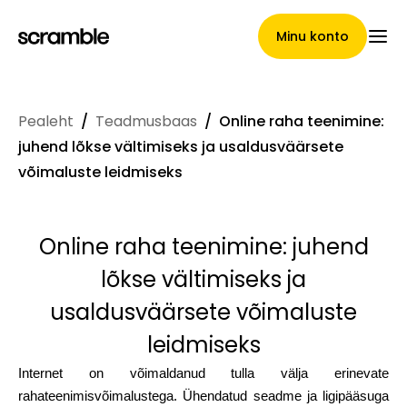
Minu konto
Pealeht
/
Teadmusbaas
/
Online raha teenimine:
Pealeht
juhend lõkse vältimiseks ja usaldusväärsete
võimaluste leidmiseks
Nõuete loovutamise
Online raha teenimine: juhend
tingimused
lõkse vältimiseks ja
usaldusväärsete võimaluste
leidmiseks
Brändide galerii
Internet on võimaldanud tulla välja erinevate
rahateenimisvõimalustega. Ühendatud seadme ja ligipääsuga