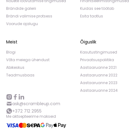
Nõuete loovutamise tingimused
Finantseerimistingimused
Brändide galerii
Kuidas see töötab
Brändi valimise protsess
Esita taotlus
Voorude ajalugu
Meist
Õiguslik
Blogi
Kasutustingimused
Võta meiega ühendust
Privaatsuspoliitika
Abikeskus
Aastaaruanne 2021
Teadmusbaas
Aastaaruanne 2022
Aastaaruanne 2023
Aastaaruanne 2024
ask@scrambleup.com
+372 712 2955
Me aktsepteerime makseid