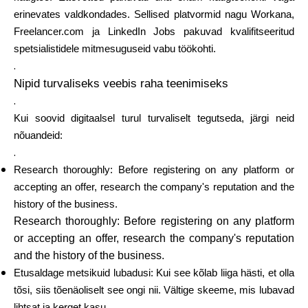
erinevates valdkondades. Sellised platvormid nagu Workana,
Freelancer.com ja LinkedIn Jobs pakuvad kvalifitseeritud
spetsialistidele mitmesuguseid vabu töökohti.
.
Nipid turvaliseks veebis raha teenimiseks
.
Kui soovid digitaalsel turul turvaliselt tegutseda, järgi neid
nõuandeid:
.
Research thoroughly: Before registering on any platform or
accepting an offer, research the company's reputation and the
history of the business.
Research thoroughly: Before registering on any platform
or accepting an offer, research the company's reputation
and the history of the business.
Etusaldage metsikuid lubadusi: Kui see kõlab liiga hästi, et olla
tõsi, siis tõenäoliselt see ongi nii. Vältige skeeme, mis lubavad
lihtsat ja kerget kasu.