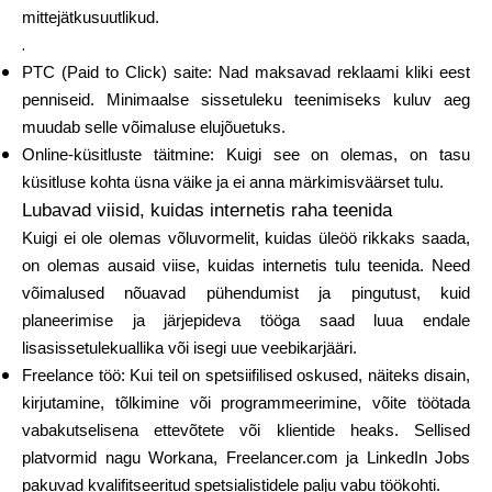
Abi
mittejätkusuutlikud.
.
PTC (Paid to Click) saite: Nad maksavad reklaami kliki eest
penniseid. Minimaalse sissetuleku teenimiseks kuluv aeg
muudab selle võimaluse elujõuetuks.
Minu konto
Online-küsitluste täitmine: Kuigi see on olemas, on tasu
küsitluse kohta üsna väike ja ei anna märkimisväärset tulu.
Hankige rahastust
Lubavad viisid, kuidas internetis raha teenida
Kuigi ei ole olemas võluvormelit, kuidas üleöö rikkaks saada,
on olemas ausaid viise, kuidas internetis tulu teenida. Need
võimalused nõuavad pühendumist ja pingutust, kuid
planeerimise ja järjepideva tööga saad luua endale
lisasissetulekuallika või isegi uue veebikarjääri.
ask@scrambleup.com
Freelance töö: Kui teil on spetsiifilised oskused, näiteks disain,
+372 712 2955
kirjutamine, tõlkimine või programmeerimine, võite töötada
vabakutselisena ettevõtete või klientide heaks. Sellised
platvormid nagu Workana, Freelancer.com ja LinkedIn Jobs
pakuvad kvalifitseeritud spetsialistidele palju vabu töökohti.