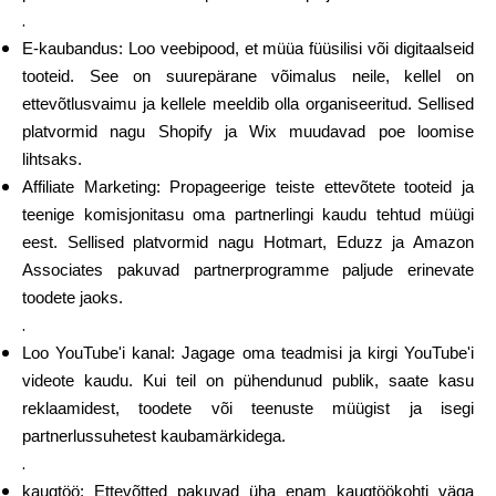
.
E-kaubandus: Loo veebipood, et müüa füüsilisi või digitaalseid
tooteid. See on suurepärane võimalus neile, kellel on
ettevõtlusvaimu ja kellele meeldib olla organiseeritud. Sellised
platvormid nagu Shopify ja Wix muudavad poe loomise
lihtsaks.
Affiliate Marketing: Propageerige teiste ettevõtete tooteid ja
teenige komisjonitasu oma partnerlingi kaudu tehtud müügi
eest. Sellised platvormid nagu Hotmart, Eduzz ja Amazon
Associates pakuvad partnerprogramme paljude erinevate
toodete jaoks.
.
Loo YouTube'i kanal: Jagage oma teadmisi ja kirgi YouTube'i
videote kaudu. Kui teil on pühendunud publik, saate kasu
reklaamidest, toodete või teenuste müügist ja isegi
partnerlussuhetest kaubamärkidega.
.
kaugtöö: Ettevõtted pakuvad üha enam kaugtöökohti väga