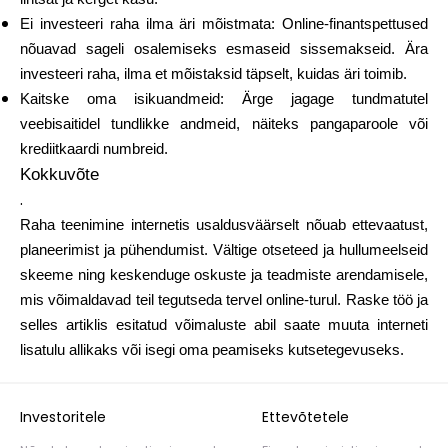
Ei investeeri raha ilma äri mõistmata: Online-finantspettused
nõuavad sageli osalemiseks esmaseid sissemakseid. Ära
investeeri raha, ilma et mõistaksid täpselt, kuidas äri toimib.
Kaitske oma isikuandmeid: Ärge jagage tundmatutel
veebisaitidel tundlikke andmeid, näiteks pangaparoole või
krediitkaardi numbreid.
Kokkuvõte
.
Raha teenimine internetis usaldusväärselt nõuab ettevaatust,
planeerimist ja pühendumist. Vältige otseteed ja hullumeelseid
skeeme ning keskenduge oskuste ja teadmiste arendamisele,
mis võimaldavad teil tegutseda tervel online-turul. Raske töö ja
selles artiklis esitatud võimaluste abil saate muuta interneti
lisatulu allikaks või isegi oma peamiseks kutsetegevuseks.
Investoritele
Ettevõtetele