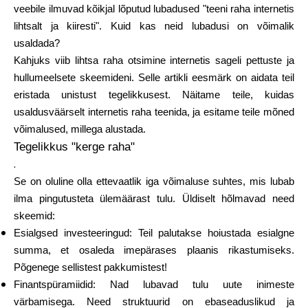
veebile ilmuvad kõikjal lõputud lubadused "teeni raha internetis
Brändi valik
lihtsalt ja kiiresti". Kuid kas neid lubadusi on võimalik
usaldada?
Kahjuks viib lihtsa raha otsimine internetis sageli pettuste ja
Kalkulaatorid
hullumeelsete skeemideni. Selle artikli eesmärk on aidata teil
eristada unistust tegelikkusest. Näitame teile, kuidas
usaldusväärselt internetis raha teenida, ja esitame teile mõned
võimalused, millega alustada.
Voorude ajalugu
Tegelikkus "kerge raha"
.
Se on oluline olla ettevaatlik iga võimaluse suhtes, mis lubab
Blogi
ilma pingutusteta ülemäärast tulu. Üldiselt hõlmavad need
skeemid:
Esialgsed investeeringud: Teil palutakse hoiustada esialgne
summa, et osaleda imepärases plaanis rikastumiseks.
Võta meiega ühendust
Põgenege sellistest pakkumistest!
Finantspüramiidid: Nad lubavad tulu uute inimeste
värbamisega. Need struktuurid on ebaseaduslikud ja