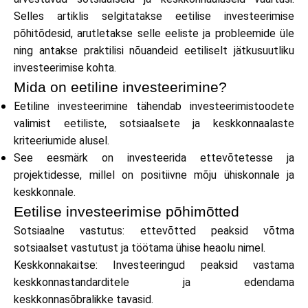
Brändi valik
Selles artiklis selgitatakse eetilise investeerimise
põhitõdesid, arutletakse selle eeliste ja probleemide üle
ning antakse praktilisi nõuandeid eetiliselt jätkusuutliku
investeerimise kohta.
Kalkulaatorid
Mida on eetiline investeerimine?
Eetiline investeerimine tähendab investeerimistoodete
valimist eetiliste, sotsiaalsete ja keskkonnaalaste
Voorude ajalugu
kriteeriumide alusel.
See eesmärk on investeerida ettevõtetesse ja
projektidesse, millel on positiivne mõju ühiskonnale ja
keskkonnale.
Blogi
Eetilise investeerimise põhimõtted
Sotsiaalne vastutus: ettevõtted peaksid võtma
sotsiaalset vastutust ja töötama ühise heaolu nimel.
Võta meiega ühendust
Keskkonnakaitse: Investeeringud peaksid vastama
keskkonnastandarditele ja edendama
keskkonnasõbralikke tavasid.