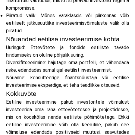
finantstulu vastuolus, mistõttu peavad investorid tegema
kompromisse.
Piiratud valik: Mõnes varaklassis või piirkonnas võib
eetiliselt jätkusuutlike investeerimisvõimaluste valik olla
piiratud.
Nõuanded eetilise investeerimise kohta
Uuringud: Ettevõtete ja fondide eetiliste tavade
hindamiseks on oluline põhjalik uuring.
Diversifitseerimine: hajutage oma portfelli, et vähendada
riske, edendades samal ajal eetilist investeerimist.
Nõuanne: konsulteerige finantsnõustaja või eetilise
investeerimise eksperdiga, et teha teadlikke otsuseid.
Kokkuvõte
Eetiline investeerimine pakub investoritele võimalust
investeerida oma raha ettevõtetesse ja projektidesse,
mis on kooskõlas nende eetiliste põhimõtetega. Ehkki
eetiline investeerimine võib olla keeruline, pakub see
võimaluse edendada positiivseid muutusi, saavutades