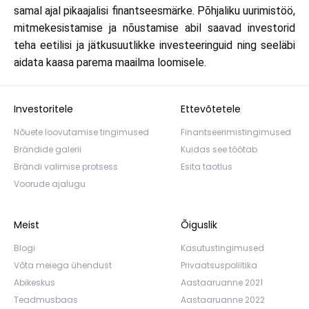
samal ajal pikaajalisi finantseesmärke. Põhjaliku uurimistöö,
mitmekesistamise ja nõustamise abil saavad investorid
teha eetilisi ja jätkusuutlikke investeeringuid ning seeläbi
aidata kaasa parema maailma loomisele.
Investoritele
Ettevõtetele
Nõuete loovutamise tingimused
Finantseerimistingimused
Brändide galerii
Kuidas see töötab
Brändi valimise protsess
Esita taotlus
Voorude ajalugu
Meist
Õiguslik
Blogi
Kasutustingimused
Võta meiega ühendust
Privaatsuspoliitika
Abikeskus
Aastaaruanne 2021
Teadmusbaas
Aastaaruanne 2022