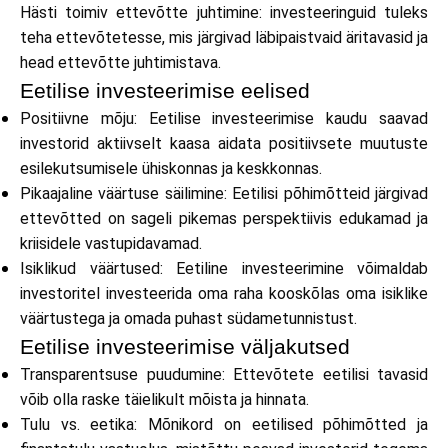
Abi
Hästi toimiv ettevõtte juhtimine: investeeringuid tuleks
teha ettevõtetesse, mis järgivad läbipaistvaid äritavasid ja
head ettevõtte juhtimistava.
Eetilise investeerimise eelised
Positiivne mõju: Eetilise investeerimise kaudu saavad
Minu konto
investorid aktiivselt kaasa aidata positiivsete muutuste
esilekutsumisele ühiskonnas ja keskkonnas.
Hankige rahastust
Pikaajaline väärtuse säilimine: Eetilisi põhimõtteid järgivad
ettevõtted on sageli pikemas perspektiivis edukamad ja
kriisidele vastupidavamad.
Isiklikud väärtused: Eetiline investeerimine võimaldab
investoritel investeerida oma raha kooskõlas oma isiklike
väärtustega ja omada puhast südametunnistust.
ask@scrambleup.com
Eetilise investeerimise väljakutsed
+372 712 2955
Transparentsuse puudumine: Ettevõtete eetilisi tavasid
võib olla raske täielikult mõista ja hinnata.
Tulu vs. eetika: Mõnikord on eetilised põhimõtted ja