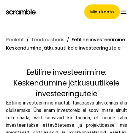
Minu konto
Pealeht
/
Teadmusbaas
/
Eetiline investeerimine:
Pealeht
Keskendumine jätkusuutlikele investeeringutele
Eetiline investeerimine:
Nõuete loovutamise
Keskendumine jätkusuutlikele
tingimused
investeeringutele
Eetiline investeerimine muutub tänapäeva ühiskonnas üha
olulisemaks. Üha enam investoreid ei soovi mitte ainult
Brändide galerii
tulu saada, vaid soovivad ka tagada, et nende raha
investeeritakse ettevõtetesse ja projektidesse, mis
arvestavad sotsiaalseid ja keskkonnaalaseid väärtusi.