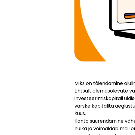
Miks on täiendamine oluli
Lihtsalt olemasolevate vah
investeerimiskapitali üldise
värske kapitalita aeglust
kuus.
Konto suurendamine vähem
hulka ja võimaldab meil