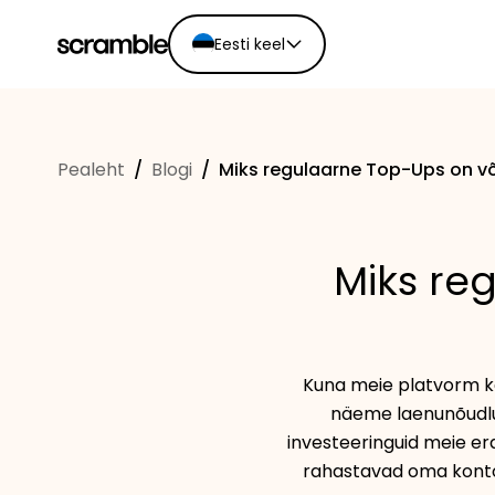
Eesti keel
English
Ελληνικά
Pealeht
/
Blogi
/
Miks regulaarne Top-Ups on võ
Español
Português
Dutch
Miks re
Deutsch
Eesti keel
Kuna meie platvorm k
näeme laenunõudlu
investeeringuid meie era
rahastavad oma kontot