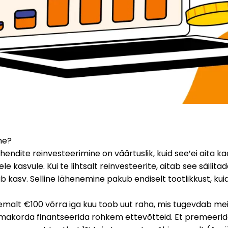
ne?
endite reinvesteerimine on väärtuslik, kuid see’ei aita kaa
le kasvule. Kui te lihtsalt reinvesteerite, aitab see säilitad
ub kasv. Selline lähenemine pakub endiselt tootlikkust, 
alt €100 võrra iga kuu toob uut raha, mis tugevdab mei
 omakorda
finantseerida
rohkem ettevõtteid. Et premeerida