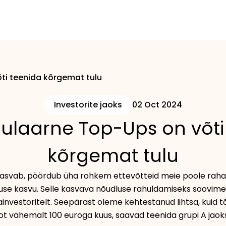
ti teenida kõrgemat tulu
Investorite jaoks
02 Oct 2024
gulaarne Top-Ups on võti
kõrgemat tulu
asvab, pöördub üha rohkem ettevõtteid meie poole raha
se kasvu. Selle kasvava nõudluse rahuldamiseks soovime
investoritelt. Seepärast oleme kehtestanud lihtsa, kuid tõ
 vähemalt 100 euroga kuus, saavad teenida grupi A jaoks