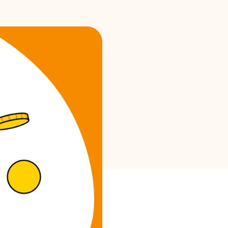
Brändi valik
Kalkulaatorid
Voorude ajalugu
Blogi
Võta meiega ühendust