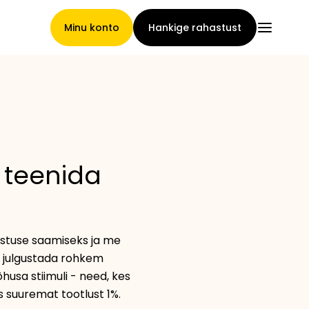
Minu konto
Hankige rahastust
Pealeht
 teenida
Nõuete loovutamise
tingimused
stuse saamiseks ja me
 julgustada rohkem
Brändide galerii
husa stiimuli - need, kes
 suuremat tootlust 1%.