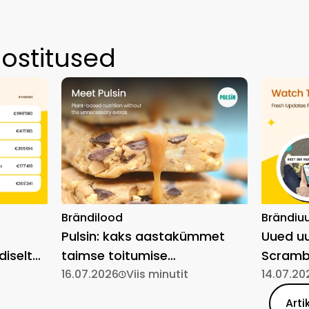
ostitused
Brändilood
Brändiu
:
Pulsin: kaks aastakümmet
Uued uu
diselt
taimse toitumise
Scrambl
lihtsustamist
16.07.2026
Viis minutit
14.07.20
Arti