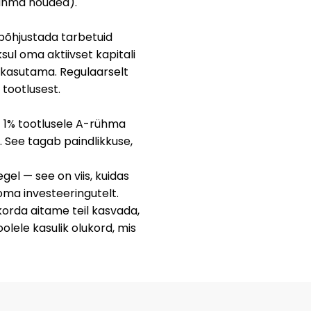
rühma nõuded)
.
põhjustada tarbetuid
sul oma aktiivset kapitali
askasutama. Regulaarselt
tootlusest.
t
1% tootlusele A-rühma
 See tagab paindlikkuse,
el — see on viis, kuidas
oma investeeringutelt.
korda aitame teil kasvada,
lele kasulik olukord, mis