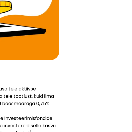
Abi
ask@scrambleup.com
+372 712 2955
sa teie aktiivse
a teie tootlust, kuid ilma
kuid baasmääraga 0,75%
e investeerimisfondide
 investoreid selle kasvu