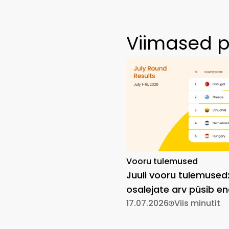
Viimased p
Vooru tulemused
Juuli vooru tulemused
osalejate arv püsib en
kõrgel
17.07.2026
Viis minutit