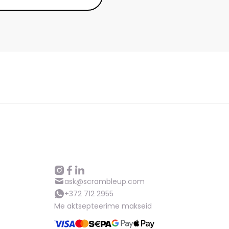
ask@scrambleup.com
+372 712 2955
Me aktsepteerime makseid