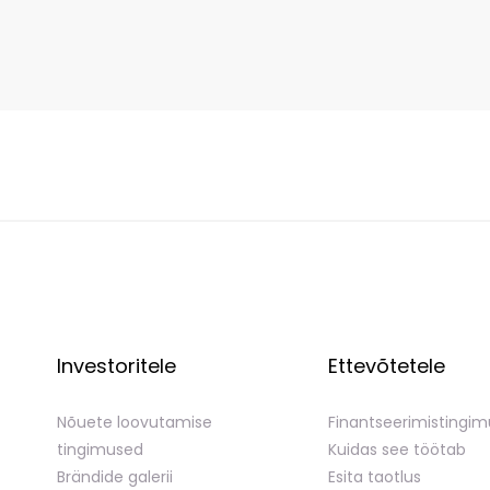
Investoritele
Ettevõtetele
Nõuete loovutamise
Finantseerimistingi
tingimused
Kuidas see töötab
Brändide galerii
Esita taotlus