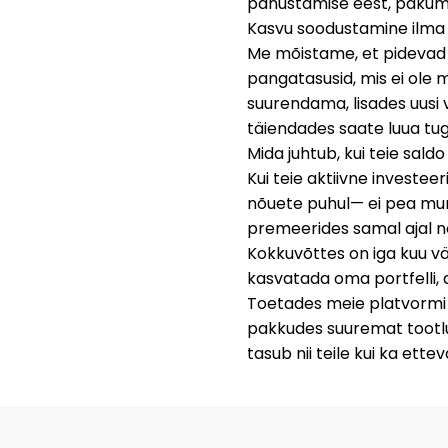
panustamise eest, pakum
Kasvu soodustamine ilm
Me mõistame, et pidevad 
pangatasusid, mis ei ole 
suurendama, lisades uusi 
täiendades saate luua tu
Mida juhtub, kui teie sald
Kui teie aktiivne investe
nõuete puhul
— ei pea mur
premeerides samal ajal ne
Kokkuvõttes on iga kuu vä
kasvatada oma portfelli, 
Toetades meie platvormi k
pakkudes suuremat tootlu
tasub nii teile kui ka ette