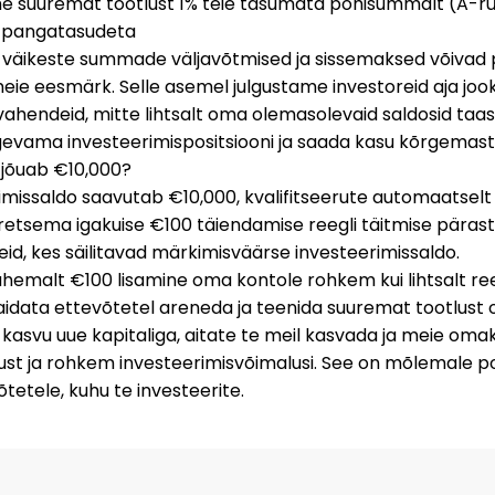
e suuremat tootlust
1% teie tasumata põhisummalt (A-
a pangatasudeta
väikeste summade väljavõtmised ja sissemaksed võivad 
meie eesmärk. Selle asemel julgustame investoreid aja jook
vahendeid, mitte lihtsalt oma olemasolevaid saldosid ta
gevama investeerimispositsiooni ja saada kasu kõrgemast 
o jõuab €10,000?
erimissaldo saavutab €10,000, kvalifitseerute automaatsel
etsema igakuise €100 täiendamise reegli täitmise pärast.
id, kes säilitavad märkimisväärse investeerimissaldo.
hemalt €100 lisamine oma kontole rohkem kui lihtsalt reeg
aidata ettevõtetel areneda ja teenida suuremat tootlust 
asvu uue kapitaliga, aitate te meil kasvada ja meie oma
st ja rohkem investeerimisvõimalusi. See on mõlemale poo
võtetele, kuhu te investeerite.