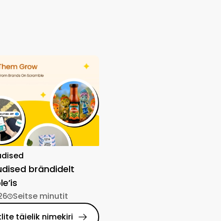
udised
dised brändidelt
e’is
26
Seitse minutit
klite täielik nimekiri