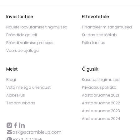
Investoritele
Ettevõtetele
Nõuete loovutamise tingimused
Finantseerimistingimused
Brändide galerii
Kuidas see töötab
Brändi valimise protsess
Esita taotlus
Voorude ajalugu
Meist
Õiguslik
Blogi
Kasutustingimused
Võta meiega ühendust
Privaatsuspoliitika
Abikeskus
Aastaaruanne 2021
Teadmusbaas
Aastaaruanne 2022
Aastaaruanne 2023
Aastaaruanne 2024
ask@scrambleup.com
+372 712 2955