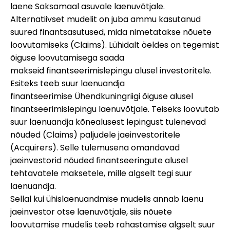
laene Saksamaal asuvale laenuvõtjale.
Alternatiivset mudelit on juba ammu kasutanud
suured finantsasutused, mida nimetatakse nõuete
loovutamiseks (Claims). Lühidalt öeldes on tegemist
õiguse loovutamisega saada
makseid finantseerimislepingu alusel investoritele.
Esiteks teeb suur laenuandja
finantseerimise Ühendkuningriigi õiguse alusel
finantseerimislepingu laenuvõtjale. Teiseks loovutab
suur laenuandja kõnealusest lepingust tulenevad
nõuded (Claims) paljudele jaeinvestoritele
(Acquirers). Selle tulemusena omandavad
jaeinvestorid nõuded finantseeringute alusel
tehtavatele maksetele, mille algselt tegi suur
laenuandja.
Sellal kui ühislaenuandmise mudelis annab laenu
jaeinvestor otse laenuvõtjale, siis nõuete
loovutamise mudelis teeb rahastamise algselt suur