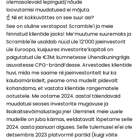
olemasolevaid lepinguid/nõude
loovutamisi muudatused ei mõjuta.
☝️ Nii et kokkuvõttes on see suur asi?
See on oluline verstapost Scramble'i ja meie
hinnatud klientide jaoks! Me’muutume suuremaks ja
Scramble'ile usaldab nüüd üle 12’000 jaeinvestorit
üle Euroopa, kusjuures investorite’kapitali on
paigutatud üle €3M; kümnetesse Ühendkuningriigis
asuvatesse CPG-brändi’desse. Arvestades klientide
huvi, mida me saame nii jaeinvestoritelt kui ka
kaubamärkidelt, peame oma mudelit pidevalt
kohandama, et vastata klientide rangematele
ootustele. Me ootame 2024. aastal täiendavaid
muudatusi seoses investorite mugavuse ja
lisakaitsevõimalustega jne! Üleminek meie uuele
mudelile on juba käimas, eeldatavalt lõpetame selle
2024. aasta jaanuari alguses. Selle tulemusel ei'ei ole
detsembris 2023 platvormil partiid (kuigi võite