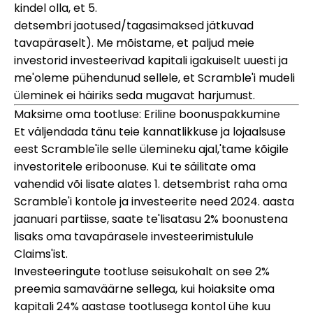
kindel olla, et 5.
detsembri jaotused/tagasimaksed jätkuvad
tavapäraselt). Me mõistame, et paljud meie
investorid investeerivad kapitali igakuiselt uuesti ja
me'oleme pühendunud sellele, et Scramble'i mudeli
üleminek ei häiriks seda mugavat harjumust.
Maksime oma tootluse: Eriline boonuspakkumine
Et väljendada tänu teie kannatlikkuse ja lojaalsuse
eest Scramble'ile selle ülemineku ajal,'tame kõigile
investoritele eriboonuse. Kui te säilitate oma
vahendid või lisate alates 1. detsembrist raha oma
Scramble'i kontole ja investeerite need 2024. aasta
jaanuari partiisse, saate te'lisatasu 2% boonustena
lisaks oma tavapärasele investeerimistulule
Claims'ist.
Investeeringute tootluse seisukohalt on see 2%
preemia samaväärne sellega, kui hoiaksite oma
kapitali 24% aastase tootlusega kontol ühe kuu