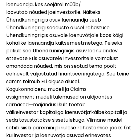
laenuandja, kes seejärel müüb/
loovutab nõuded jaeinvestorile. Näiteks
Ühendkuningriigis asuv laenuandja teeb
Ühendkuningriigi seaduste alusel rahastuse
Ühendkuningriigis asuvale laenuvõtjale koos kõigi
kohalike laenuandja kaitsemeetmetega. Teiseks
pakub see Ühendkuningriigis asuv laenu andev
ettevõte ELis asuvatele investoritele võimalust
omandada nõuded, mis on seotud tema poolt
eelnevalt väljastatud finantseeringutega. See teine
samm toimub ELi õiguse alusel.
Kogukonnalaenu mudeli ja Claims-
assignment mudeli tulemused on üldjoontes
sarnased—majanduslikult toetab
väikeinvestor’kapitaliga laenuvõtja’käibekapitali ja
seda tasustatakse sissetulekuga. Viimane mudel
sobib siiski paremini piiriülese rahastamise jaoks (nt
kui investor ja laenuvõtja asuvad erinevates