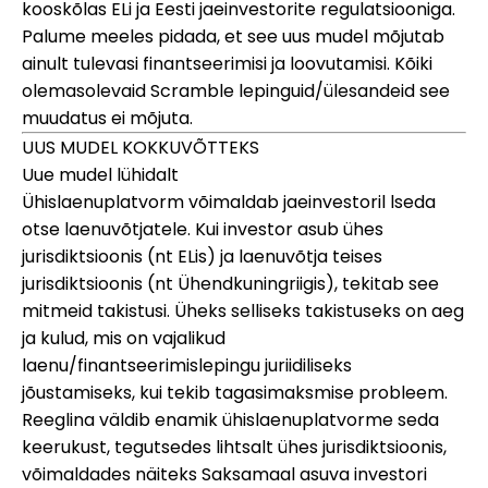
kooskõlas ELi ja Eesti jaeinvestorite regulatsiooniga.
Palume meeles pidada, et see uus mudel mõjutab
ainult tulevasi finantseerimisi ja loovutamisi. Kõiki
olemasolevaid Scramble lepinguid/ülesandeid see
muudatus ei mõjuta.
UUS MUDEL KOKKUVÕTTEKS
Uue mudel lühidalt
Ühislaenuplatvorm võimaldab jaeinvestoril
l
seda
otse laenuvõtjatele. Kui investor asub ühes
jurisdiktsioonis (nt ELis) ja laenuvõtja teises
jurisdiktsioonis (nt Ühendkuningriigis), tekitab see
mitmeid takistusi. Üheks selliseks takistuseks on aeg
ja kulud, mis on vajalikud
laenu/finantseerimislepingu juriidiliseks
jõustamiseks, kui tekib tagasimaksmise probleem.
Reeglina väldib enamik ühislaenuplatvorme seda
keerukust, tegutsedes lihtsalt ühes jurisdiktsioonis,
võimaldades näiteks Saksamaal asuva investori