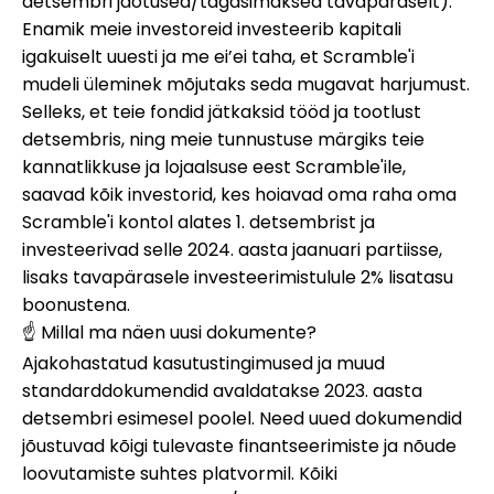
detsembri jaotused/tagasimaksed tavapäraselt).
Enamik meie investoreid investeerib kapitali
igakuiselt uuesti ja me ei’ei taha, et Scramble'i
mudeli üleminek mõjutaks seda mugavat harjumust.
Selleks, et teie fondid jätkaksid tööd ja tootlust
detsembris, ning meie tunnustuse märgiks teie
kannatlikkuse ja lojaalsuse eest Scramble'ile,
saavad kõik investorid, kes hoiavad oma raha oma
Scramble'i kontol alates 1. detsembrist ja
investeerivad selle 2024. aasta jaanuari partiisse,
lisaks tavapärasele investeerimistulule 2% lisatasu
boonustena.
☝️ Millal ma näen uusi dokumente?
Ajakohastatud kasutustingimused ja muud
standarddokumendid avaldatakse 2023. aasta
detsembri esimesel poolel. Need uued dokumendid
jõustuvad kõigi tulevaste finantseerimiste ja nõude
loovutamiste suhtes platvormil. Kõiki