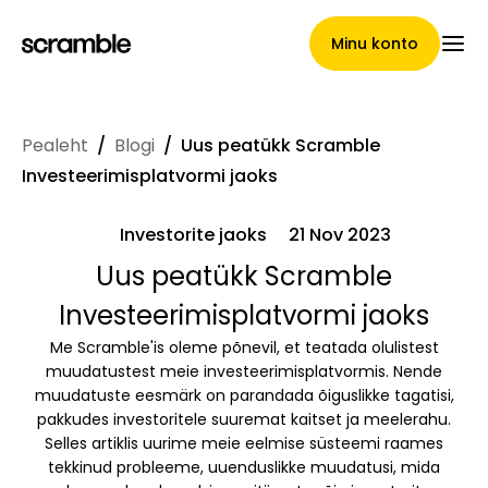
Minu konto
Pealeht
/
Blogi
/
Uus peatükk Scramble
Pealeht
Investeerimisplatvormi jaoks
Investorite jaoks
21 Nov 2023
Nõuete loovutamise
Uus peatükk Scramble
Investeerimisplatvormi jaoks
tingimused
Me Scramble'is oleme põnevil, et teatada olulistest
muudatustest meie investeerimisplatvormis. Nende
muudatuste eesmärk on parandada õiguslikke tagatisi,
Brändide galerii
pakkudes investoritele suuremat kaitset ja meelerahu.
Selles artiklis uurime meie eelmise süsteemi raames
tekkinud probleeme, uuenduslikke muudatusi, mida