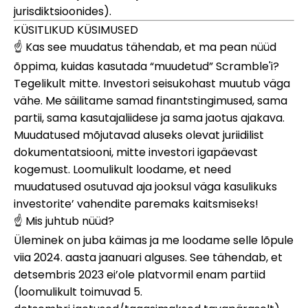
jurisdiktsioonides).
KÜSITLIKUD KÜSIMUSED
☝️ Kas see muudatus tähendab, et ma pean nüüd
õppima, kuidas kasutada “muudetud” Scramble'i?
Tegelikult mitte. Investori seisukohast muutub väga
vähe. Me säilitame samad finantstingimused, sama
partii, sama kasutajaliidese ja sama
jaotus
ajakava.
Muudatused mõjutavad aluseks olevat juriidilist
dokumentatsiooni, mitte investori igapäevast
kogemust. Loomulikult loodame, et need
muudatused osutuvad aja jooksul väga kasulikuks
investorite’ vahendite paremaks kaitsmiseks!
☝️ Mis juhtub nüüd?
Üleminek on juba käimas ja me loodame selle lõpule
viia 2024. aasta jaanuari alguses. See tähendab, et
detsembris 2023 ei’ole platvormil enam partiid
(loomulikult toimuvad 5.