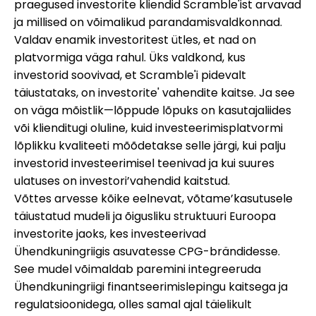
praegused investorite kliendid Scramble'ist arvavad
ja millised on võimalikud parandamisvaldkonnad.
Valdav enamik investoritest ütles, et nad on
platvormiga väga rahul. Üks valdkond, kus
investorid soovivad, et Scramble'i pidevalt
täiustataks, on investorite' vahendite kaitse. Ja see
on väga mõistlik—lõppude lõpuks on kasutajaliides
või klienditugi oluline, kuid investeerimisplatvormi
lõplikku kvaliteeti mõõdetakse selle järgi, kui palju
investorid investeerimisel teenivad ja kui suures
ulatuses on investori’vahendid kaitstud.
Võttes arvesse kõike eelnevat, võtame’kasutusele
täiustatud mudeli ja õigusliku struktuuri Euroopa
investorite jaoks, kes investeerivad
Ühendkuningriigis asuvatesse CPG-brändidesse.
See mudel võimaldab paremini integreeruda
Ühendkuningriigi finantseerimislepingu kaitsega ja
regulatsioonidega, olles samal ajal täielikult