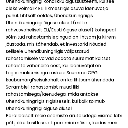
Ühendkuningriigi kohalikku õigussüsteemi, kui see
oleks võimalik ELi liikmesriigis asuva laenuvõtja
puhul. Lihtsalt öeldes, Ühendkuningriigis
Ühendkuningriigi õiguse alusel (mitte
rahvusvaheliselt ELi/Eesti õiguse alusel) kohapeal
sõlmitud rahastamislepinguid on lihtsam ja kiirem
jõustada, mis tähendab, et investorid Nõuded
sellisele Ühendkuningriigis väljastatud
rahastamisele võivad oodata suuremat kaitset
rahaliste vahendite eest, kui laenuvõtjal on
tagasimaksmisega raskusi. Suurema CPG
kaubamärgi’seisukohalt on ka lihtsam ühendada
Scramble'i rahastamist muud liiki
rahastamisega/laenudega, mida antakse
Ühendkuningriigis riigisiseselt, kui kõik toimub
Ühendkuningriigi õiguse alusel.
Paralleelselt meie sisemiste aruteludega viisime läbi
põhjaliku küsitluse, et paremini mõista, kuidas meie