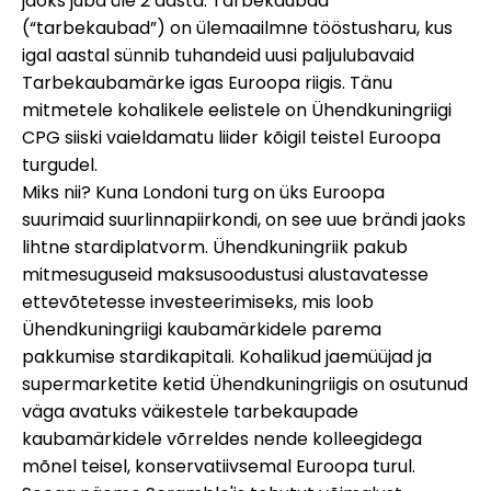
jaoks juba üle 2 aasta. Tarbekaubad
Abi
(“tarbekaubad”) on ülemaailmne tööstusharu, kus
igal aastal sünnib tuhandeid uusi paljulubavaid
Tarbekaubamärke igas Euroopa riigis. Tänu
mitmetele kohalikele eelistele on Ühendkuningriigi
CPG siiski vaieldamatu liider kõigil teistel Euroopa
Minu konto
turgudel.
Miks nii? Kuna Londoni turg on üks Euroopa
Hankige rahastust
suurimaid suurlinnapiirkondi, on see uue brändi jaoks
lihtne stardiplatvorm. Ühendkuningriik pakub
mitmesuguseid maksusoodustusi alustavatesse
ettevõtetesse investeerimiseks, mis loob
Ühendkuningriigi kaubamärkidele parema
pakkumise stardikapitali. Kohalikud jaemüüjad ja
ask@scrambleup.com
supermarketite ketid Ühendkuningriigis on osutunud
+372 712 2955
väga avatuks väikestele tarbekaupade
kaubamärkidele võrreldes nende kolleegidega
mõnel teisel, konservatiivsemal Euroopa turul.