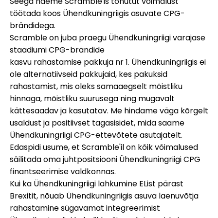
Seega näeme Scramble'is tohutut võimalust
töötada koos Ühendkuningriigis asuvate CPG-
brändidega.
Scramble on juba praegu Ühendkuningriigi varajase
staadiumi CPG-brändide
kasvu rahastamise pakkuja nr 1. Ühendkuningriigis ei
ole alternatiivseid pakkujaid, kes pakuksid
rahastamist, mis oleks samaaegselt mõistliku
hinnaga, mõistliku suurusega ning mugavalt
kättesaadav ja kasutatav. Me hindame väga kõrgelt
usaldust ja positiivset tagasisidet, mida saame
Ühendkuningriigi CPG-ettevõtete asutajatelt.
Edaspidi usume, et Scramble'il on kõik võimalused
säilitada oma juhtpositsiooni Ühendkuningriigi CPG
finantseerimise valdkonnas.
Kui ka Ühendkuningriigi lahkumine EList pärast
Brexitit, nõuab Ühendkuningriigis asuva laenuvõtja
rahastamine sügavamat integreerimist