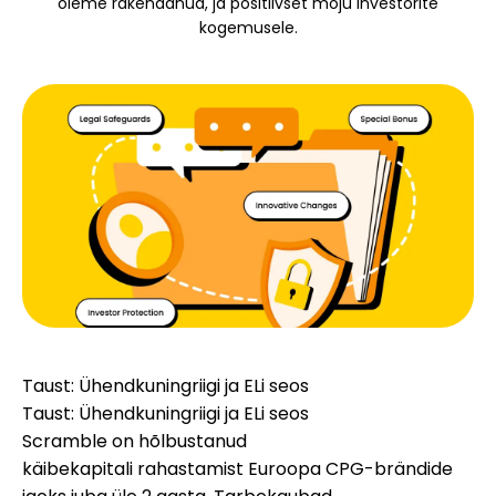
oleme rakendanud, ja positiivset mõju investorite
Brändi valik
kogemusele.
Kalkulaatorid
Voorude ajalugu
Blogi
Taust: Ühendkuningriigi ja ELi seos
Võta meiega ühendust
Taust: Ühendkuningriigi ja ELi seos
Scramble on hõlbustanud
käibekapitali rahastamist Euroopa CPG-brändide