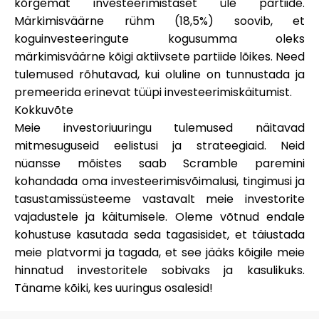
kõrgemat investeerimistaset üle partiide.
Märkimisväärne rühm (18,5%) soovib, et
koguinvesteeringute kogusumma oleks
märkimisväärne kõigi aktiivsete partiide lõikes. Need
tulemused rõhutavad, kui oluline on tunnustada ja
premeerida erinevat tüüpi investeerimiskäitumist.
Kokkuvõte
Meie investoriuuringu tulemused näitavad
mitmesuguseid eelistusi ja strateegiaid. Neid
nüansse mõistes saab Scramble paremini
kohandada oma investeerimisvõimalusi, tingimusi ja
tasustamissüsteeme vastavalt meie investorite
vajadustele ja käitumisele. Oleme võtnud endale
kohustuse kasutada seda tagasisidet, et täiustada
meie platvormi ja tagada, et see jääks kõigile meie
hinnatud investoritele sobivaks ja kasulikuks.
Täname kõiki, kes uuringus osalesid!