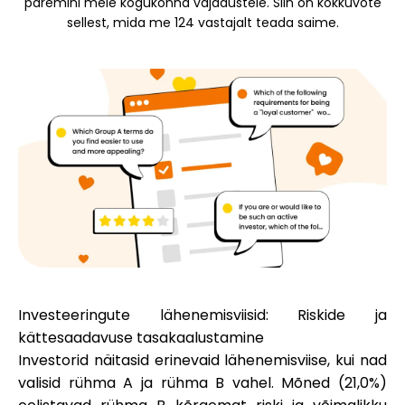
paremini meie kogukonna vajadustele. Siin on kokkuvõte
Brändi valik
sellest, mida me 124 vastajalt teada saime.
Kalkulaatorid
Voorude ajalugu
Blogi
Investeeringute lähenemisviisid: Riskide ja
Võta meiega ühendust
kättesaadavuse tasakaalustamine
Investorid näitasid erinevaid lähenemisviise, kui nad
valisid rühma A ja rühma B vahel. Mõned (21,0%)