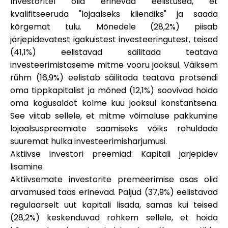
Investoritel olid erinevad eelistused, et
kvalifitseeruda "lojaalseks kliendiks" ja saada
kõrgemat tulu. Mõnedele (28,2%) piisab
järjepidevatest igakuistest investeeringutest, teised
(41,1%) eelistavad säilitada teatava
investeerimistaseme mitme vooru jooksul. Väiksem
rühm (16,9%) eelistab säilitada teatava protsendi
oma tippkapitalist ja mõned (12,1%) soovivad hoida
oma kogusaldot kolme kuu jooksul konstantsena.
See viitab sellele, et mitme võimaluse pakkumine
lojaalsuspreemiate saamiseks võiks rahuldada
suuremat hulka investeerimisharjumusi.
Aktiivse investori preemiad: Kapitali järjepidev
lisamine
Aktiivsemate investorite premeerimise osas olid
arvamused taas erinevad. Paljud (37,9%) eelistavad
regulaarselt uut kapitali lisada, samas kui teised
(28,2%) keskenduvad rohkem sellele, et hoida