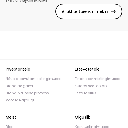
17.07.2026
Viis minutit
Artiklite täielik nimekiri
Investoritele
Ettevõtetele
Nõuete loovutamise tingimused
Finantseerimistingimused
Brändide galerii
Kuidas see töötab
Brändi valimise protsess
Esita taotlus
Voorude ajalugu
Meist
Õiguslik
Blogi
Kasutustingimused