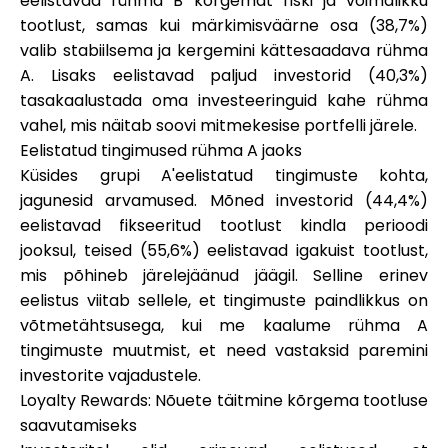
eelistavad rühma B kõrgemat riski ja võimalikku
Abi
tootlust, samas kui märkimisväärne osa (38,7%)
valib stabiilsema ja kergemini kättesaadava rühma
A. Lisaks eelistavad paljud investorid (40,3%)
tasakaalustada oma investeeringuid kahe rühma
vahel, mis näitab soovi mitmekesise portfelli järele.
Minu konto
Eelistatud tingimused rühma A jaoks
Küsides grupi A'eelistatud tingimuste kohta,
Hankige rahastust
jagunesid arvamused. Mõned investorid (44,4%)
eelistavad fikseeritud tootlust kindla perioodi
jooksul, teised (55,6%) eelistavad igakuist tootlust,
mis põhineb järelejäänud jäägil. Selline erinev
eelistus viitab sellele, et tingimuste paindlikkus on
võtmetähtsusega, kui me kaalume rühma A
ask@scrambleup.com
tingimuste muutmist, et need vastaksid paremini
+372 712 2955
investorite vajadustele.
Loyalty Rewards: Nõuete täitmine kõrgema tootluse
saavutamiseks