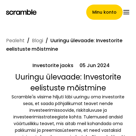
Minu konto
Pealeht
/
Blogi
/
Uuringu ülevaade: Investorite
Pealeht
eelistuste mõistmine
Investorite jaoks
05 Jun 2024
Nõuete loovutamise
Uuringu ülevaade: Investorite
eelistuste mõistmine
tingimused
Scramble'is viisime hiljuti läbi uuringu oma investorite
seas, et saada põhjalikumat teavet nende
investeerimissoovide, riskitaluvuse ja
Brändide galerii
investeerimisstrateegiate kohta. Tulemused andsid
väärtuslikku teavet, mis aitab meil kohandada oma
pakkumisi ja preemiasüsteeme, et need vastaksid