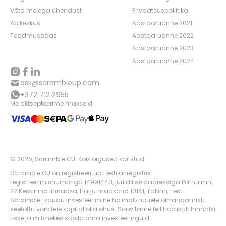
Võta meiega ühendust
Privaatsuspoliitika
Abikeskus
Aastaaruanne 2021
Teadmusbaas
Aastaaruanne 2022
Aastaaruanne 2023
Aastaaruanne 2024
ask@scrambleup.com
+372 712 2955
Me aktsepteerime makseid
©
2026
,
Scramble OÜ. Kõik õigused kaitstud
.
Scramble OU on registreeritud Eesti äriregistris
registreerimisnumbriga 14991448, juriidilise aadressiga Pärnu mnt
22 Kesklinna linnaosa, Harju maakond 10141, Tallinn, Eesti.
Scramble'i kaudu investeerimine hõlmab nõuete omandamist;
seetõttu võib teie kapital olla ohus. Soovitame teil hoolikalt hinnata
riske ja mitmekesistada oma investeeringuid.