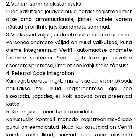
2. Vähem samme alustamiseks
Abi
Uued kasutajad jõuavad nüüd pärast registreerimist
otse oma armatuurlauale, jättes vahele varem
nõutud profiiliinfo ja isikuandmete sammud.
3. Valikulised väljad, andmete automaatne täitmine
Minu konto
Personaalandmete väljad on nüüd valikulised, kuna
oleme integreerinud Veriff'i automaatse andmete
täitmise süsteemi. See tagab kiire ja turvalise
Hankige rahastust
sisestamisprotsessi, ilma et see kahjustaks täpsust.
4. Referral Code Integration
Kui registreerute lingilt, mis ei sisalda viitamiskoodi,
palutakse teil nüüd registreerimise ajal see
sisestada, tagades, et kõik saavad oma preemiad
ask@scrambleup.com
kätte.
+372 712 2955
5. Kiirem juurdepääs funktsioonidele
Kohustuslik kontroll mõnede registreerimisväljade
puhul on eemaldatud. Nüüd, kui kasutajad on Veriffi
kaudu kontrollitud, saavad nad kohe alustada