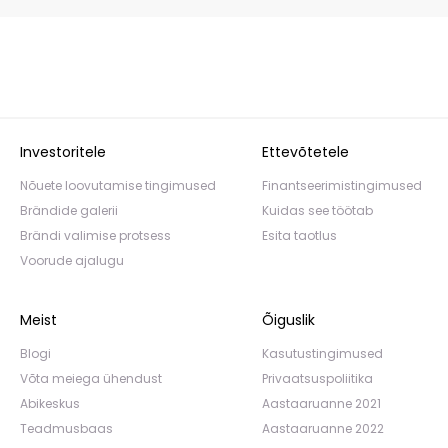
Investoritele
Ettevõtetele
Nõuete loovutamise tingimused
Finantseerimistingimused
Brändide galerii
Kuidas see töötab
Brändi valimise protsess
Esita taotlus
Voorude ajalugu
Meist
Õiguslik
Blogi
Kasutustingimused
Võta meiega ühendust
Privaatsuspoliitika
Abikeskus
Aastaaruanne 2021
Teadmusbaas
Aastaaruanne 2022