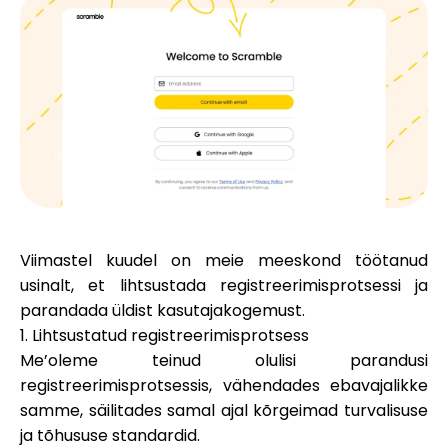
Brändi valik
Kalkulaatorid
Voorude ajalugu
Viimastel kuudel on meie meeskond töötanud
Blogi
usinalt, et lihtsustada registreerimisprotsessi ja
parandada üldist kasutajakogemust.
1. Lihtsustatud registreerimisprotsess
Me’oleme teinud olulisi parandusi
Võta meiega ühendust
registreerimisprotsessis, vähendades ebavajalikke
samme, säilitades samal ajal kõrgeimad turvalisuse
ja tõhususe standardid.