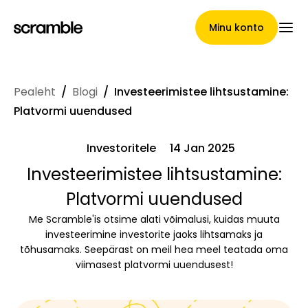
Minu konto
Pealeht
/
Blogi
/
Investeerimistee lihtsustamine:
Pealeht
Platvormi uuendused
Investoritele
14 Jan 2025
Nõuete loovutamise
Investeerimistee lihtsustamine:
Platvormi uuendused
tingimused
Me Scramble'is otsime alati võimalusi, kuidas muuta
investeerimine investorite jaoks lihtsamaks ja
tõhusamaks. Seepärast on meil hea meel teatada oma
Brändide galerii
viimasest platvormi uuendusest!