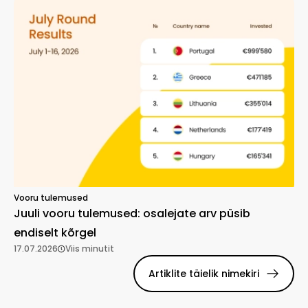
Vooru tulemused
Juuli vooru tulemused: osalejate arv püsib
endiselt kõrgel
17.07.2026
Viis minutit
Artiklite täielik nimekiri