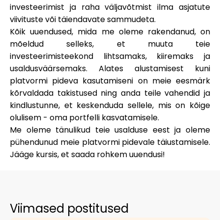
investeerimist ja raha väljavõtmist ilma asjatute
viivituste või täiendavate sammudeta.
Kõik uuendused, mida me oleme rakendanud, on
mõeldud selleks, et muuta teie
investeerimisteekond lihtsamaks, kiiremaks ja
usaldusväärsemaks. Alates alustamisest kuni
platvormi pideva kasutamiseni on meie eesmärk
kõrvaldada takistused ning anda teile vahendid ja
kindlustunne, et keskenduda sellele, mis on kõige
olulisem - oma portfelli kasvatamisele.
Me oleme tänulikud teie usalduse eest ja oleme
pühendunud meie platvormi pidevale täiustamisele.
Jääge kursis, et saada rohkem uuendusi!
Viimased postitused