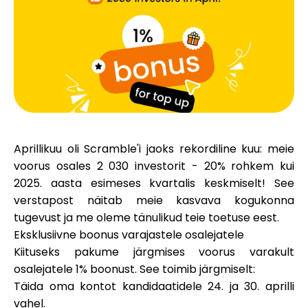
Brändi valik
Kalkulaatorid
Voorude ajalugu
Aprillikuu oli Scramble'i jaoks rekordiline kuu: meie
voorus osales
2 030 investorit
-
20% rohkem
kui
2025. aasta esimeses kvartalis keskmiselt! See
Blogi
verstapost näitab meie kasvava kogukonna
tugevust ja me oleme tänulikud teie toetuse eest.
Eksklusiivne boonus varajastele osalejatele
Kiituseks pakume järgmises voorus varakult
Võta meiega ühendust
osalejatele 1% boonust. See toimib järgmiselt:
Täida oma kontot
kandidaatidele
24. ja 30. aprilli
vahel
.