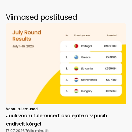
Viimased postitused
Vooru tulemused
Juuli vooru tulemused: osalejate arv püsib
endiselt kõrgel
17.07.2026
Viis minutit