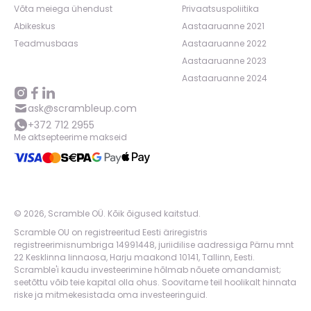
Võta meiega ühendust
Privaatsuspoliitika
Abikeskus
Aastaaruanne 2021
Teadmusbaas
Aastaaruanne 2022
Aastaaruanne 2023
Aastaaruanne 2024
ask@scrambleup.com
+372 712 2955
Me aktsepteerime makseid
©
2026
,
Scramble OÜ. Kõik õigused kaitstud
.
Scramble OU on registreeritud Eesti äriregistris
registreerimisnumbriga 14991448, juriidilise aadressiga Pärnu mnt
22 Kesklinna linnaosa, Harju maakond 10141, Tallinn, Eesti.
Scramble'i kaudu investeerimine hõlmab nõuete omandamist;
seetõttu võib teie kapital olla ohus. Soovitame teil hoolikalt hinnata
riske ja mitmekesistada oma investeeringuid.