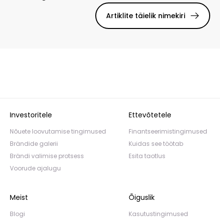
Artiklite täielik nimekiri
Investoritele
Ettevõtetele
Nõuete loovutamise tingimused
Finantseerimistingimused
Brändide galerii
Kuidas see töötab
Brändi valimise protsess
Esita taotlus
Voorude ajalugu
Meist
Õiguslik
Blogi
Kasutustingimused