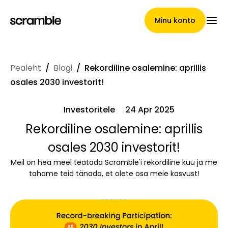
Minu konto
Pealeht
/
Blogi
/
Rekordiline osalemine: aprillis
Pealeht
osales 2030 investorit!
Investoritele
24 Apr 2025
Nõuete loovutamise
Rekordiline osalemine: aprillis
osales 2030 investorit!
tingimused
Meil on hea meel teatada Scramble'i rekordiline kuu ja me
tahame teid tänada, et olete osa meie kasvust!
Brändide galerii