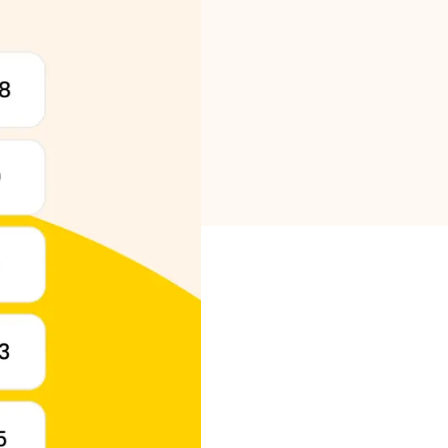
Brändi valik
Kalkulaatorid
Voorude ajalugu
Blogi
Võta meiega ühendust