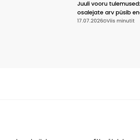
Juuli vooru tulemused
osalejate arv püsib en
kõrgel
17.07.2026
Viis minutit