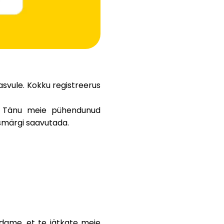
Abi
svule. Kokku registreerus
ask@scrambleup.com
+372 712 2955
. Tänu meie pühendunud
esmärgi saavutada.
dame, et te jätkate meie