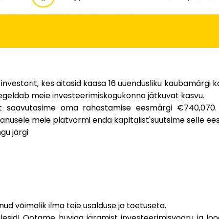
 investorit
, kes aitasid kaasa
16 uuendusliku kaubamärgi
ka
eegeldab meie investeerimiskogukonna jätkuvat kasvu.
 et saavutasime oma rahastamise eesmärgi
€740,070
% panusele meie platvormi enda kapitalist'suutsime selle e
gu järgi
lnud võimalik ilma teie usalduse ja toetuseta.
lesid!
Ootame huviga järgmist investeerimisvooru ja loo