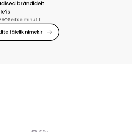
dised brändidelt
e’is
26
Seitse minutit
klite täielik nimekiri