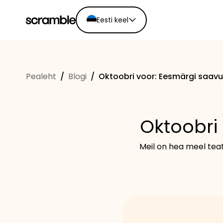
Eesti keel
English
Ελληνικά
Pealeht
/
Blogi
/
Oktoobri voor: Eesmärgi saav
Español
Português
Dutch
Oktoobri
Deutsch
Eesti keel
Meil on hea meel tea