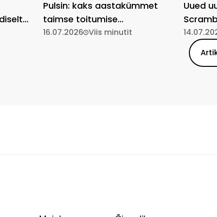
:
Pulsin: kaks aastakümmet
Uued uu
diselt
taimse toitumise
Scrambl
lihtsustamist
16.07.2026
Viis minutit
14.07.20
Arti