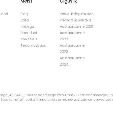
Meist
Õiguslik
mused
Blogi
Kasutustingimused
Võta
Privaatsuspoliitika
meiega
Aastaaruanne 2021
ühendust
Aastaaruanne
Abikeskus
2022
Teadmusbaas
Aastaaruanne
2023
Aastaaruanne
2024
mbriga 14991448, juriidilise aadressiga Pärnu mnt 22 Kesklinna linnaosa, Ha
 Soovitame teil hoolikalt hinnata riske ja mitmekesistada oma investeerin