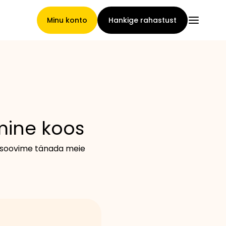
Minu konto
Hankige rahastust
Pealeht
mine koos
Nõuete loovutamise
a soovime tänada meie
tingimused
Brändide galerii