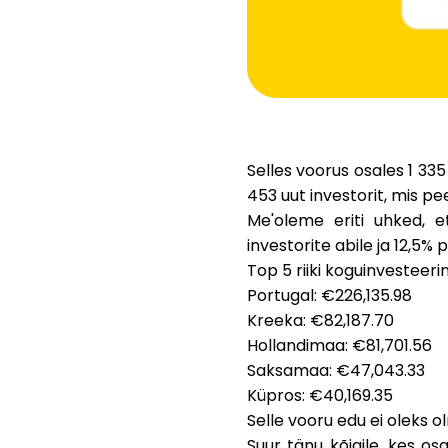
Selles voorus osales
1 335
453 uut investorit
, mis p
Me'oleme eriti uhked,
investorite abile ja 12,5
Top 5 riiki koguinvesteerin
Portugal
: €226,135.98
Kreeka
: €82,187.70
Hollandimaa
: €81,701.56
Saksamaa
: €47,043.33
Küpros
: €40,169.35
Selle vooru edu ei oleks o
Suur tänu kõigile, kes osa