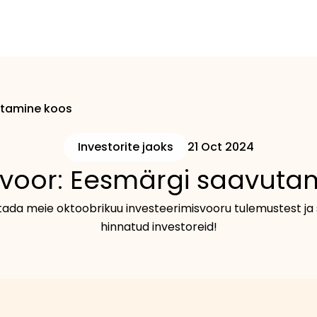
utamine koos
Investorite jaoks
21 Oct 2024
 voor: Eesmärgi saavuta
tada meie oktoobrikuu investeerimisvooru tulemustest j
hinnatud investoreid!