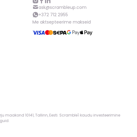
ask@scrambleup.com
+372 712 2955
Me aktsepteerime makseid
rju maakond 10141, Tallinn, Eesti. Scramble'i kaudu investeerimine
guid.