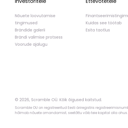
Investoritele
Ettevõtetele
Nõuete loovutamise
Finantseerimistingi
tingimused
Kuidas see töötab
Brändide galerii
Esita taotlus
Brändi valimise protsess
Voorude ajalugu
©
2026
,
Scramble OÜ. Kõik õigused kaitstud
.
Scramble OU on registreeritud Eesti äriregistris registreerimisnu
hõlmab nõuete omandamist; seetõttu võib teie kapital olla ohus.
App version:
98084af
-
p