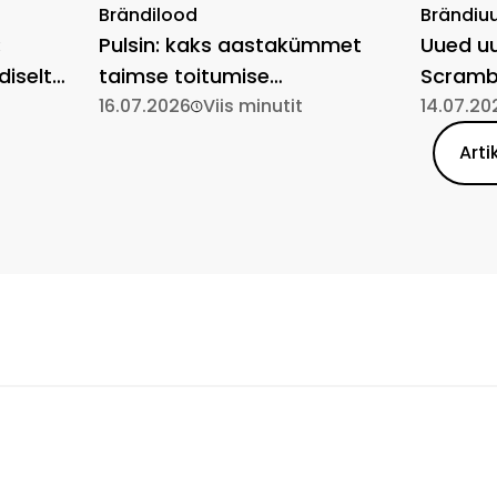
Brändilood
Brändiu
:
Pulsin: kaks aastakümmet
Uued uu
diselt
taimse toitumise
Scrambl
lihtsustamist
16.07.2026
Viis minutit
14.07.20
Arti