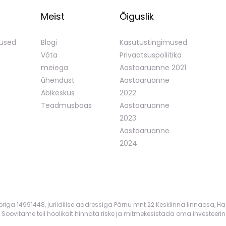
Meist
Õiguslik
mused
Blogi
Kasutustingimused
Võta
Privaatsuspoliitika
meiega
Aastaaruanne 2021
ühendust
Aastaaruanne
Abikeskus
2022
Teadmusbaas
Aastaaruanne
2023
Aastaaruanne
2024
mbriga 14991448, juriidilise aadressiga Pärnu mnt 22 Kesklinna linnaosa, Ha
 Soovitame teil hoolikalt hinnata riske ja mitmekesistada oma investeerin