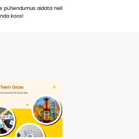
eie pühendumus aidata neil
onda koos!