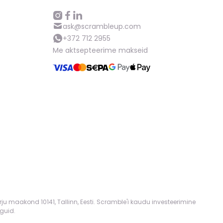
ask@scrambleup.com
+372 712 2955
Me aktsepteerime makseid
rju maakond 10141, Tallinn, Eesti. Scramble'i kaudu investeerimine
guid.