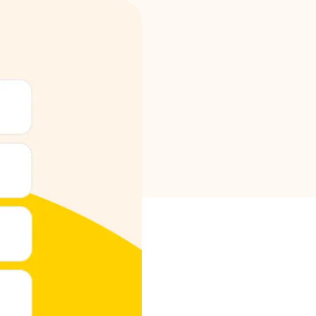
Brändi valik
Kalkulaatorid
Voorude ajalugu
Blogi
Võta meiega ühendust