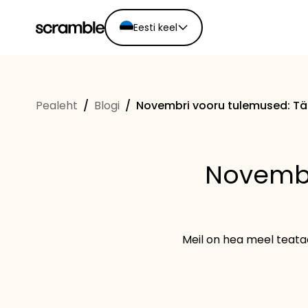
Eesti keel
English
Ελληνικά
Pealeht
/
Blogi
/
Novembri vooru tulemused: Tä
Español
Português
Dutch
Novembr
Deutsch
Eesti keel
Meil on hea meel teata