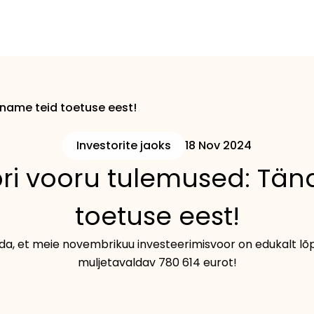
name teid toetuse eest!
Investorite jaoks
18 Nov 2024
i vooru tulemused: Tän
toetuse eest!
da, et meie novembrikuu investeerimisvoor on edukalt lõpu
muljetavaldav 780 614 eurot!