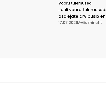
Vooru tulemused
Juuli vooru tulemused
osalejate arv püsib en
kõrgel
17.07.2026
Viis minutit