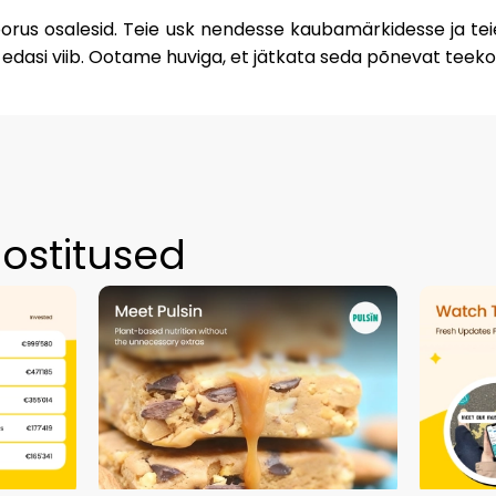
voorus osalesid. Teie usk nendesse kaubamärkidesse ja t
 edasi viib. Ootame huviga, et jätkata seda põnevat teek
ostitused