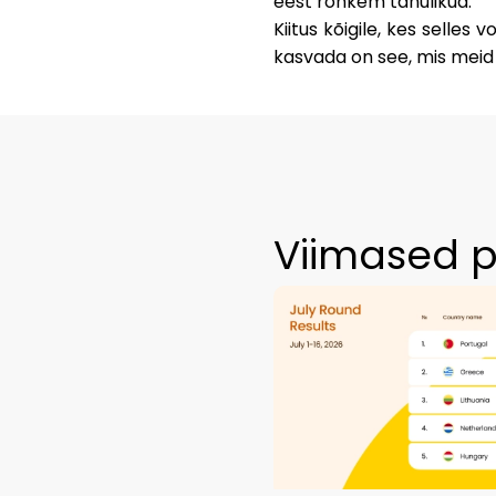
eest rohkem tänulikud.
Kiitus
kõigile, kes selles 
kasvada on see, mis meid
Viimased p