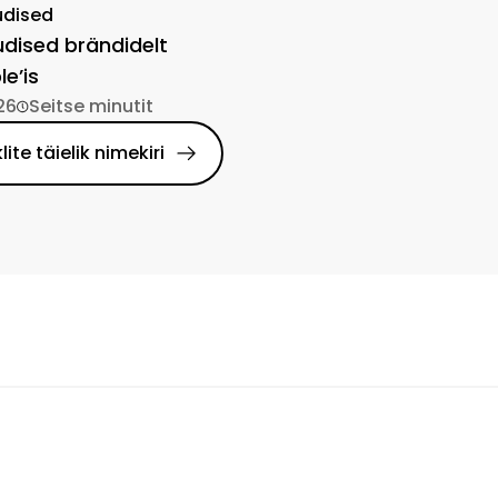
udised
dised brändidelt
e’is
26
Seitse minutit
klite täielik nimekiri