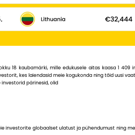
kokku
18 kaubamärki
, mille edukusele aitas kaasa
1 409 i
vestorit
, kes laiendasid meie kogukonda ning tõid uusi vaat
e investorid pärinesid, olid
 investorite globaalset ulatust ja pühendumust ning me e