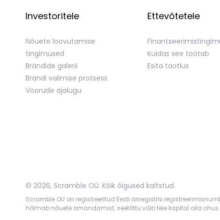
Investoritele
Ettevõtetele
Nõuete loovutamise
Finantseerimistingi
tingimused
Kuidas see töötab
Brändide galerii
Esita taotlus
Brändi valimise protsess
Voorude ajalugu
©
2026
,
Scramble OÜ. Kõik õigused kaitstud
.
Scramble OU on registreeritud Eesti äriregistris registreerimisnu
hõlmab nõuete omandamist; seetõttu võib teie kapital olla ohus.