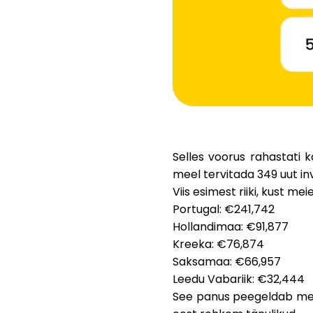
Selles voorus rahastati 
meel tervitada
349 uut in
Viis esimest riiki, kust mei
Portugal:
€241,742
Hollandimaa:
€91,877
Kreeka:
€76,874
Saksamaa:
€66,957
Leedu Vabariik:
€32,444
See panus peegeldab meie