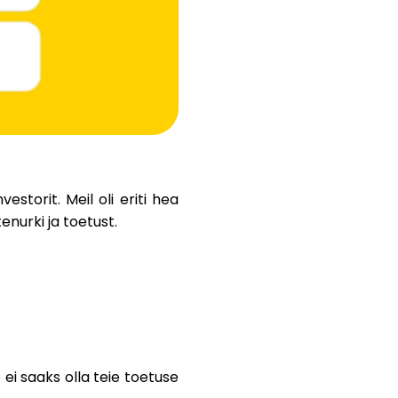
Abi
ask@scrambleup.com
+372 712 2955
nvestorit
. Meil oli eriti hea
enurki ja toetust.
i saaks olla teie toetuse