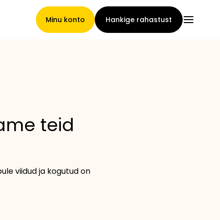
Minu konto
Hankige rahastust
Pealeht
ame teid
Nõuete loovutamise
tingimused
le viidud ja kogutud on
Brändide galerii