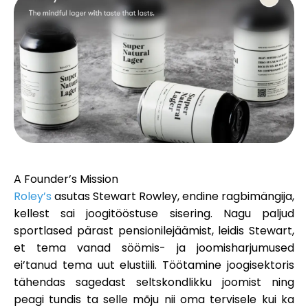
Brändi valik
Kalkulaatorid
Voorude ajalugu
A Founder’s Mission
Blogi
Roley’s
asutas
Stewart Rowley
, endine ragbimängija,
kellest sai joogitööstuse sisering. Nagu paljud
sportlased pärast pensionilejäämist, leidis Stewart,
et tema vanad söömis- ja joomisharjumused
Võta meiega ühendust
ei’tanud tema uut elustiili. Töötamine joogisektoris
tähendas sagedast seltskondlikku joomist ning
peagi tundis ta selle mõju nii oma tervisele kui ka