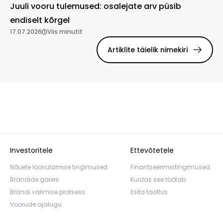
Juuli vooru tulemused: osalejate arv püsib
endiselt kõrgel
17.07.2026
Viis minutit
Artiklite täielik nimekiri
Investoritele
Ettevõtetele
Nõuete loovutamise tingimused
Finantseerimistingimused
Brändide galerii
Kuidas see töötab
Brändi valimise protsess
Esita taotlus
Voorude ajalugu