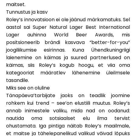
maitset.
Tunnustus ja kasv
Roley’s innovatsioon ei ole jäänud märkamatuks. Sel
aastal sai Super Natural Lager
Best International
Lager
auhinna
World Beer Awards
, mis
positsioneerib brändi kasvava “better-for-you”
joogiliikumise esirinnas. Kuna Ühendkuningriigi
laienemine on käimas ja suured partnerlused on
käimas, siis Roley’s kogub hoogu, et viia oma
kategooriat määratlev lähenemine üleilmsele
tasandile.
Miks see on oluline
Tänapäeva’tarbijate jaoks on teadlik joomine
rohkem kui trend – see’on elustiili muutus. Roley’s
annab inimestele valiku, mida nad on oodanud:
nautida oma sotsiaalset elu ilma tervist
ohustamata. Iga pintiga näitab Roley’s maailmale,
et maitse ja tähelepanelikud valikud võivad lõpuks