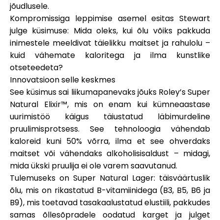
jõudlusele.
Abi
Kompromissiga leppimise asemel esitas Stewart
julge küsimuse:
Mida oleks, kui õlu võiks pakkuda
inimestele meeldivat täielikku maitset ja rahulolu –
kuid vähemate kaloritega ja ilma kunstlike
Minu konto
otseteedeta?
Innovatsioon selle keskmes
See küsimus sai liikumapanevaks jõuks
Hankige rahastust
Roley’s Super
Natural Elixir™
, mis on enam kui kümneaastase
uurimistöö käigus täiustatud läbimurdeline
pruulimisprotsess. See tehnoloogia vähendab
kaloreid kuni 50% võrra, ilma et see ohverdaks
maitset või vähendaks alkoholisisaldust – midagi,
ask@scrambleup.com
mida ükski pruulija ei ole varem saavutanud.
+372 712 2955
Tulemuseks on
Super Natural Lager
: täisväärtuslik
õlu, mis on rikastatud B-vitamiinidega (B3, B5, B6 ja
B9), mis toetavad tasakaalustatud elustiili, pakkudes
samas õllesõpradele oodatud karget ja julget