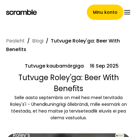
Minu konto
Pealeht
/
Blogi
/
Tutvuge Roley'ga: Beer With
Pealeht
Benefits
Tutvuge kaubamärgiga
16 Sep 2025
Nõuete loovutamise
Tutvuge Roley'ga: Beer With
Benefits
tingimused
Selle aasta septembris on meil hea meel tervitada
Roley's'i - Ühendkuningriigi õllebrändi, mille eesmärk on
tõestada, et hea maitse ja terviseteadlik eluviis ei pea
Brändide galerii
olema vastuolus.