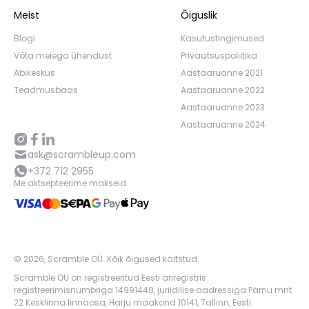
Meist
Õiguslik
Blogi
Kasutustingimused
Võta meiega ühendust
Privaatsuspoliitika
Abikeskus
Aastaaruanne 2021
Teadmusbaas
Aastaaruanne 2022
Aastaaruanne 2023
Aastaaruanne 2024
ask@scrambleup.com
+372 712 2955
Me aktsepteerime makseid
©
2026
,
Scramble OÜ. Kõik õigused kaitstud
.
Scramble OU on registreeritud Eesti äriregistris
registreerimisnumbriga 14991448, juriidilise aadressiga Pärnu mnt
22 Kesklinna linnaosa, Harju maakond 10141, Tallinn, Eesti.