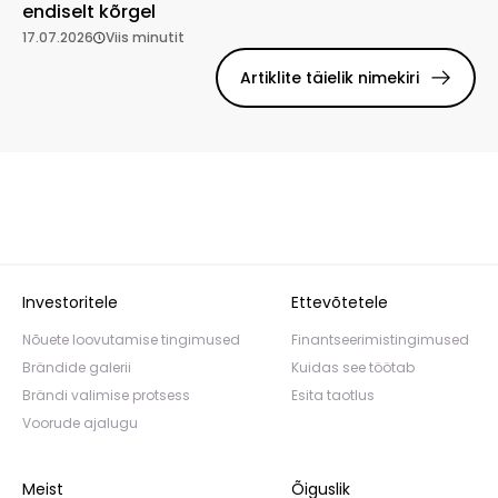
endiselt kõrgel
17.07.2026
Viis minutit
Artiklite täielik nimekiri
Investoritele
Ettevõtetele
Nõuete loovutamise tingimused
Finantseerimistingimused
Brändide galerii
Kuidas see töötab
Brändi valimise protsess
Esita taotlus
Voorude ajalugu
Meist
Õiguslik