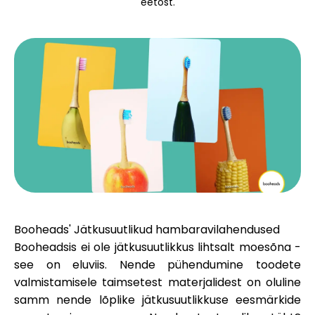
eetost.
Brändi valik
Kalkulaatorid
Voorude ajalugu
Blogi
Booheads' Jätkusuutlikud hambaravilahendused
Booheadsis ei ole jätkusuutlikkus lihtsalt moesõna -
Võta meiega ühendust
see on eluviis. Nende pühendumine toodete
valmistamisele taimsetest materjalidest on oluline
samm nende lõplike jätkusuutlikkuse eesmärkide