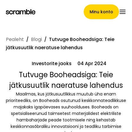
Minu konto
Pealeht
/
Blogi
/
Tutvuge Booheadsiga: Teie
Pealeht
jätkusuutlik naeratuse lahendus
Investorite jaoks
04 Apr 2024
Nõuete loovutamise
Tutvuge Booheadsiga: Teie
jätkusuutlik naeratuse lahendus
tingimused
Maailmas, kus jätkusuutlikkus muutub üha enam
prioriteediks, on Booheads osutunud keskkonnateadlikkuse
majakaks igapäevases suuhoolduses. Booheads on
Brändide galerii
spetsialiseerunud taimsetest materjalidest elektriliste
hambaharjade peade tootmisele ning kehastab
keskkonnasõbraliku innovatsiooni ja teadliku tarbimise