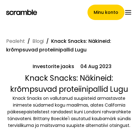
Minu konto
Pealeht
/
Blogi
/
Knack Snacks: Näkineid:
Pealeht
krõmpsuvad proteiinipallid Lugu
Investorite jaoks
04 Aug 2023
Nõuete loovutamise
Knack Snacks: Näkineid:
krõmpsuvad proteiinipallid Lugu
tingimused
Knack Snacks on vallutanud suupisteid armastavate
inimeste südamed kogu maailmas, alates California
päikesepaistelistest randadest kuni Londoni rahvarohkete
Brändide galerii
tänavateni. Brittany Boeckle'i asutatud kaubamärk sündis
tervislikuma ja maitsvama suupiste alternatiivi otsingust.