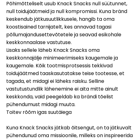
Põhimõtteliselt usub Knack Snacks null süütunnet,
null toidujäätmeid ja null kompromissi. Kuna bränd
keskendub jätkusuutlikkusele, hangib ta oma
koostisained tarnijatelt, kes annavad tagasi
põllumajandusettevõtetele ja seavad esikohale
keskkonnaalase vastutuse.
Lisaks sellele läheb Knack Snacks oma
keskkonnajälje minimeerimiseks kaugemale ja
kaugemale. Kõik tootmisprotsessis tekkivad
toidujäätmed taaskasutatakse teise tootesse, et
tagada, et midagi ei läheks raisku. Selline
vastutustundlik lähenemine ei aita mitte ainult
keskkonda, vaid peegeldab ka brändi tõelist
pühendumust midagi muuta.
Toitev rõõm igas suutäiega
Kuna Knack Snacks jätkab õitsengut, on ta jätkuvalt
pühendunud oma missioonile, milleks on inspireerida