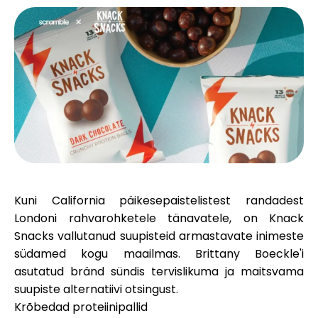
Brändi valik
Kalkulaatorid
Voorude ajalugu
Kuni California päikesepaistelistest randadest
Blogi
Londoni rahvarohketele tänavatele, on Knack
Snacks vallutanud suupisteid armastavate inimeste
südamed kogu maailmas. Brittany Boeckle'i
Võta meiega ühendust
asutatud bränd sündis tervislikuma ja maitsvama
suupiste alternatiivi otsingust.
Krõbedad proteiinipallid