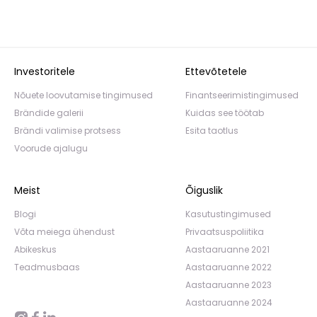
Investoritele
Ettevõtetele
Nõuete loovutamise tingimused
Finantseerimistingimused
Brändide galerii
Kuidas see töötab
Brändi valimise protsess
Esita taotlus
Voorude ajalugu
Meist
Õiguslik
Blogi
Kasutustingimused
Võta meiega ühendust
Privaatsuspoliitika
Abikeskus
Aastaaruanne 2021
Teadmusbaas
Aastaaruanne 2022
Aastaaruanne 2023
Aastaaruanne 2024