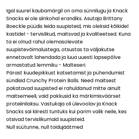
Abi
Igal suurel kaubamärgil on oma sünnilugu ja Knack
Snacks ei ole siinkohal erandiks. Asutaja Brittany
Boeckle püüdis leida suupisteid, mis oleksid kõikidel
kastidel - tervislikud, maitsvad ja kvaliteetsed. Kuna
Minu konto
ta ei olnud rahul olemasolevate
suupistevõimalustega, otsustas ta väljakutse
ennetavalt lahendada ja luua uuesti lapsepõlve
Hankige rahastust
armastatud lemmiku - Malteseri.
Pärast kuudepikkust katsetamist ja pühendumist
sündisid Crunchy Protein Balls. Need maitsest
pakatavad suupisted ei rahuldanud mitte ainult
maitsemeeli, vaid pakkusid ka märkimisväärset
ask@scrambleup.com
proteiinilaksu. Vastukaja oli ülevoolav ja Knack
+372 712 2955
Snacks sai kiiresti tuntuks kui parim valik neile, kes
otsivad tervislikumaid suupisteid.
Null süütunne, null toidujäätmed