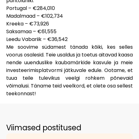
päritoluriiki
:
Abi
Portugal –
€284,010
Madalmaad –
€102,734
Kreeka –
€73,926
Saksamaa –
€61,555
Leedu Vabariik –
€36,542
Minu konto
Me soovime südamest tänada kõiki, kes selles
voorus osalesid. Teie usaldus ja toetus aitavad kaasa
Hankige rahastust
nende uuenduslike kaubamärkide kasvule ja meie
investeerimisplatvormi jätkuvale edule. Ootame, et
tuua teile tulevikus veelgi rohkem põnevaid
võimalusi. Täname teid veelkord, et olete osa sellest
teekonnast!
ask@scrambleup.com
+372 712 2955
Viimased postitused