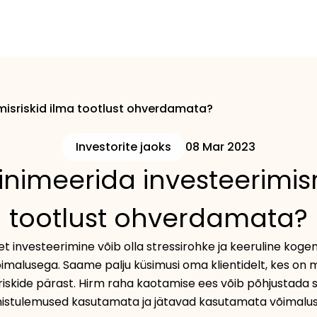
misriskid ilma tootlust ohverdamata?
Investorite jaoks
08 Mar 2023
nimeerida investeerimisr
tootlust ohverdamata?
 investeerimine võib olla stressirohke ja keeruline kogem
imalusega. Saame palju küsimusi oma klientidelt, kes on 
iskide pärast. Hirm raha kaotamise ees võib põhjustada s
mistulemused kasutamata ja jätavad kasutamata võimalus