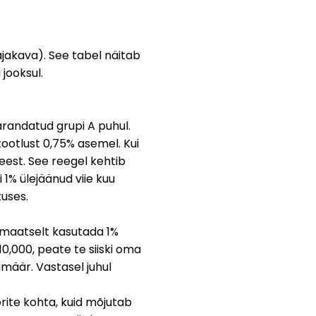
ajakava). See tabel näitab
 jooksul.
arandatud grupi A puhul.
tootlust 0,75% asemel. Kui
 eest. See reegel kehtib
i 1% ülejäänud viie kuu
tuses.
tomaatselt kasutada 1%
€10,000, peate te siiski oma
imäär. Vastasel juhul
orite kohta, kuid mõjutab