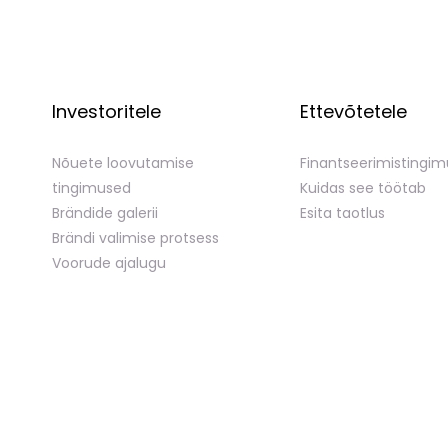
Investoritele
Ettevõtetele
Nõuete loovutamise
Finantseerimistingi
tingimused
Kuidas see töötab
Brändide galerii
Esita taotlus
Brändi valimise protsess
Voorude ajalugu