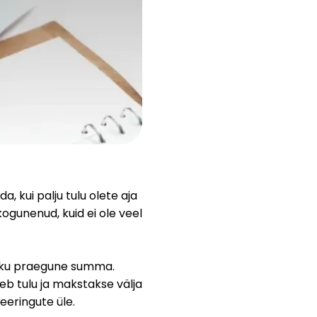
Abi
ask@scrambleup.com
+372 712 2955
, kui palju tulu olete aja
ogunenud, kuid ei ole veel
leku praegune summa.
eb tulu ja makstakse välja
eeringute üle.