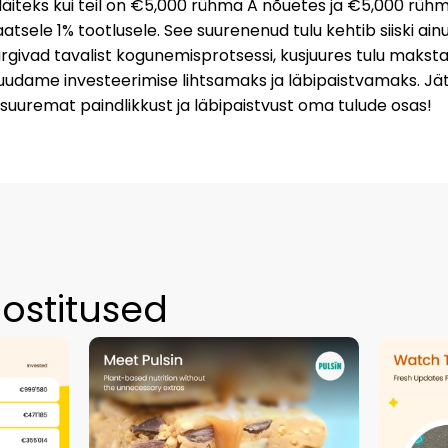
Näiteks kui teil on €5,000 rühma A nõuetes ja €5,000 rühm
tsele 1% tootlusele. See suurenenud tulu kehtib siiski ai
givad tavalist kogunemisprotsessi, kusjuures tulu makstaks
ame investeerimise lihtsamaks ja läbipaistvamaks. Jät
suuremat paindlikkust ja läbipaistvust oma tulude osas!
ostitused