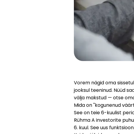
Vorem nägid oma sissetule
jooksul teeninud. Nüüd sa
välja makstud — otse oma 
Mida on "kogunenud väär
See on teie 6-kuulist pe
Rühma A investorite puhul
6. kuul. See uus funktsioo