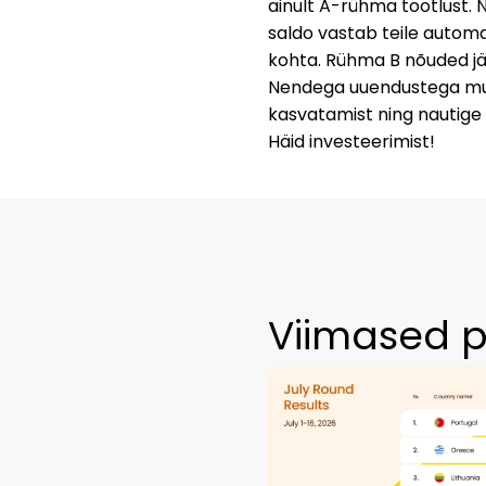
ainult A-rühma tootlust. 
saldo vastab teile automaa
kohta. Rühma B nõuded jär
Nendega uuendustega muud
kasvatamist ning nautige 
Häid investeerimist!
Viimased p