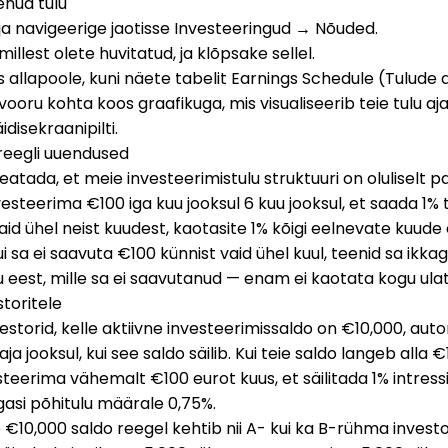
enud tulu
ja navigeerige jaotisse Investeeringud → Nõuded.
illest olete huvitatud, ja klõpsake sellel.
allapoole, kuni näete tabelit Earnings Schedule (Tulude 
vooru kohta koos graafikuga, mis visualiseerib teie tulu aja
disekraanipilti.
 reegli uuendused
atada, et meie investeerimistulu struktuuri on oluliselt p
esteerima €100 iga kuu jooksul 6 kuu jooksul, et saada 1% 
aid ühel neist kuudest, kaotasite 1% kõigi eelnevate kuude
ui sa ei saavuta €100 künnist vaid ühel kuul, teenid sa ikkag
uu eest, mille sa ei saavutanud — enam ei kaotata kogu ula
toritele
vestorid, kelle aktiivne investeerimissaldo on €10,000, au
ja jooksul, kui see saldo säilib. Kui teie saldo langeb alla 
teerima vähemalt €100 eurot kuus, et säilitada 1% intress
gasi põhitulu määrale 0,75%.
e €10,000 saldo reegel kehtib nii A- kui ka B-rühma invest