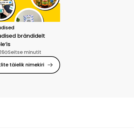
udised
dised brändidelt
e’is
26
Seitse minutit
klite täielik nimekiri