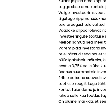
Kuidas jälgida oma kogun
Logige sisse oma kontole 
Valige investeerimisvoor, m
Liigutage rippmenüüaknas 
teie praegust tulu valitud 
Vaadake allpool olevat näi
Investeeringute tootluse
Meil'on samuti hea meel te
Varem pidid investorid inv
te ei täitnud seda nõuet v
nüüd igakuiselt. Näiteks, k
eest ja 0,75% selle ühe k
Boonus suurematele inves
Erilise eelisena saavad in
tootluse reeglit kogu tähta
kontot täiendama ja inves
läheb selle kuu tootlus ta
On oluline märkida, et se