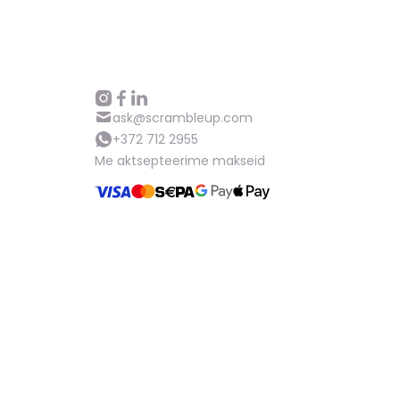
ask@scrambleup.com
+372 712 2955
Me aktsepteerime makseid