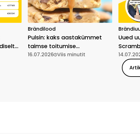
Brändilood
Brändiu
:
Pulsin: kaks aastakümmet
Uued uu
diselt
taimse toitumise
Scrambl
lihtsustamist
16.07.2026
Viis minutit
14.07.20
Arti