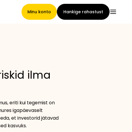
Minu konto
Hankige rahastust
Pealeht
iskid ilma
Nõuete loovutamise
tingimused
us, eriti kui tegemist on
mures igapäevaselt
Brändide galerii
eda, et investorid jätavad
ed kasvuks.