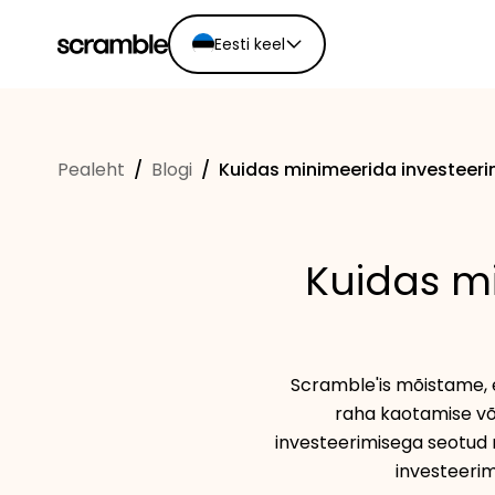
Eesti keel
English
Ελληνικά
Pealeht
/
Blogi
/
Kuidas minimeerida investeeri
Español
Português
Dutch
Kuidas mi
Deutsch
Eesti keel
Scramble'is mõistame, et
raha kaotamise võ
investeerimisega seotud r
investeeri