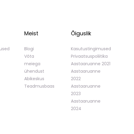
Meist
Õiguslik
mused
Blogi
Kasutustingimused
Võta
Privaatsuspoliitika
meiega
Aastaaruanne 2021
ühendust
Aastaaruanne
Abikeskus
2022
Teadmusbaas
Aastaaruanne
2023
Aastaaruanne
2024