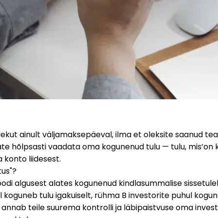
kut ainult väljamaksepäeval, ilma et oleksite saanud teada
ate hõlpsasti vaadata oma kogunenud tulu — tulu, mis’on k
konto liidesest.
tus"?
rioodi algusest alates kogunenud kindlasummalise sissetu
 koguneb tulu igakuiselt, rühma B investorite puhul kogun
n annab teile suurema kontrolli ja läbipaistvuse oma invest