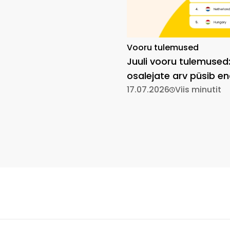
Vooru tulemused
Juuli vooru tulemused
osalejate arv püsib en
kõrgel
17.07.2026
Viis minutit