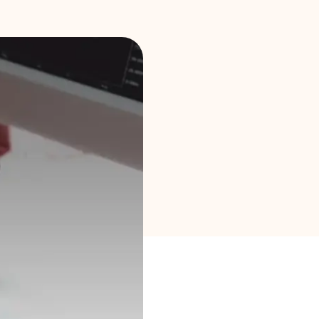
Brändi valik
Kalkulaatorid
Voorude ajalugu
Blogi
Võta meiega ühendust