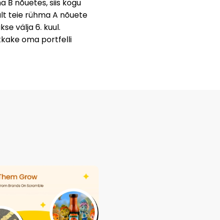
a B nõuetes, siis kogu
nult teie rühma A nõuete
e välja 6. kuul.
kake oma portfelli