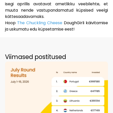
Abi
isegi aprillis avatavat ametlikku veebilehte, et
muuta nende vastupandamatud küpsised veelgi
kättesaadavamaks.
Hoop
The Chuckling Cheese
DoughGirli käivitamise
ja uskumatu edu küpsetamise eest!
Minu konto
Hankige rahastust
Viimased postitused
ask@scrambleup.com
+372 712 2955