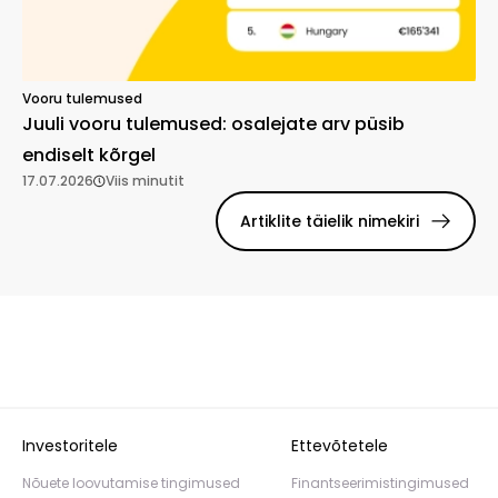
Vooru tulemused
Juuli vooru tulemused: osalejate arv püsib
endiselt kõrgel
17.07.2026
Viis minutit
Artiklite täielik nimekiri
Investoritele
Ettevõtetele
Nõuete loovutamise tingimused
Finantseerimistingimused