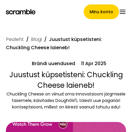
Minu konto
Pealeht
/
Blogi
/
Juustust küpsetisteni:
Pealeht
Chuckling Cheese laieneb!
Brändi uuendused
11 Apr 2025
Nõuete loovutamise
Juustust küpsetisteni: Chuckling
Cheese laieneb!
tingimused
Chuckling Cheese on viinud oma innovatsiooni järgmisele
tasemele, käivitades DoughGirl'i, täiesti uue pagariäri
kontseptsiooni, millest on kiiresti saanud tohutu edu!
Brändide galerii