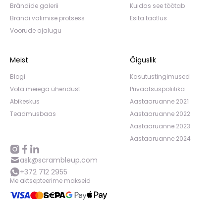
Brändide galerii
Kuidas see töötab
Brändi valimise protsess
Esita taotlus
Voorude ajalugu
Meist
Õiguslik
Blogi
Kasutustingimused
Võta meiega ühendust
Privaatsuspoliitika
Abikeskus
Aastaaruanne 2021
Teadmusbaas
Aastaaruanne 2022
Aastaaruanne 2023
Aastaaruanne 2024
ask@scrambleup.com
+372 712 2955
Me aktsepteerime makseid