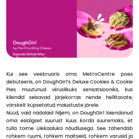
Brändi valik
Kalkulaatorid
Voorude ajalugu
Kui see veebruaris oma
MetroCentre
poes
debüteeris, on
DoughGirl’s Deluxe Cookies & Cookie
Blogi
Pies
muutunud viiruslikuks sensatsiooniks, kus
kliendid seisavad järjekorras nende hellitavate,
värskelt küpsetatud maiustuste järele.
Nüüd, vaid nädalaid hiljem, on DoughGirl laiendanud
Võta meiega ühendust
oma esialgset suurust kuus korda suuremaks, et
tulla toime ülekaaluka nõudlusega. See tähendab
rohkem ruumi, rohkem maitseid, rohkem varusid ja