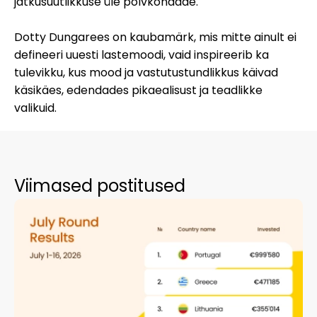
jätkusuutlikkuse üle põlvkondade.
Dotty Dungarees on kaubamärk, mis mitte ainult ei
defineeri uuesti lastemoodi, vaid inspireerib ka
tulevikku, kus mood ja vastutustundlikkus käivad
käsikäes, edendades pikaealisust ja teadlikke
valikuid.
Viimased postitused