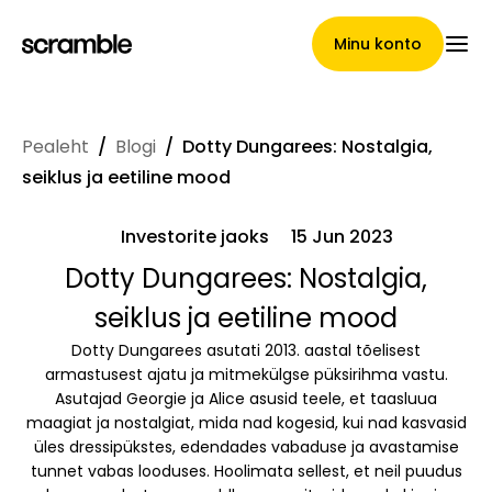
Minu konto
Pealeht
/
Blogi
/
Dotty Dungarees: Nostalgia,
Pealeht
seiklus ja eetiline mood
Investorite jaoks
15 Jun 2023
Nõuete loovutamise
Dotty Dungarees: Nostalgia,
seiklus ja eetiline mood
tingimused
Dotty Dungarees asutati 2013. aastal tõelisest
armastusest ajatu ja mitmekülgse püksirihma vastu.
Asutajad Georgie ja Alice asusid teele, et taasluua
Brändide galerii
maagiat ja nostalgiat, mida nad kogesid, kui nad kasvasid
üles dressipükstes, edendades vabaduse ja avastamise
tunnet vabas looduses. Hoolimata sellest, et neil puudus