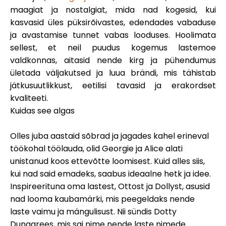
Abi
maagiat ja nostalgiat, mida nad kogesid, kui
kasvasid üles püksirõivastes, edendades vabaduse
ja avastamise tunnet vabas looduses. Hoolimata
sellest, et neil puudus kogemus lastemoe
valdkonnas, aitasid nende kirg ja pühendumus
Minu konto
ületada väljakutsed ja luua brändi, mis tähistab
jätkusuutlikkust, eetilisi tavasid ja erakordset
Hankige rahastust
kvaliteeti.
Kuidas see algas
Olles juba aastaid sõbrad ja jagades kahel erineval
töökohal töölauda, olid Georgie ja Alice alati
unistanud koos ettevõtte loomisest. Kuid alles siis,
ask@scrambleup.com
kui nad said emadeks, saabus ideaalne hetk ja idee.
+372 712 2955
Inspireerituna oma lastest, Ottost ja Dollyst, asusid
nad looma kaubamärki, mis peegeldaks nende
laste vaimu ja mängulisust. Nii sündis Dotty
Dungarees, mis sai nime nende laste nimede