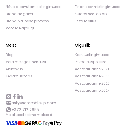
Nõuete loovutamise tingimused
Finantseerimistingimused
Brändide galerii
Kuidas see töötab
Brändi valimise protsess
Esita taotlus
Voorude ajalugu
Meist
Õiguslik
Blogi
Kasutustingimused
Võta meiega ühendust
Privaatsuspoliitika
Abikeskus
Aastaaruanne 2021
Teadmusbaas
Aastaaruanne 2022
Aastaaruanne 2023
Aastaaruanne 2024
ask@scrambleup.com
+372 712 2955
Me aktsepteerime makseid