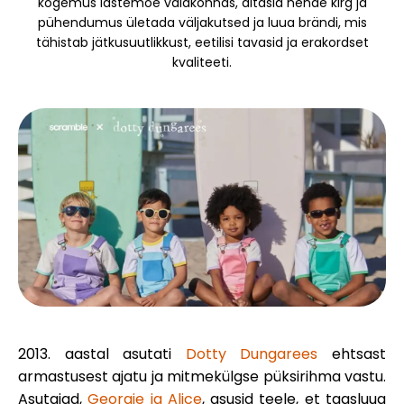
kogemus lastemoe valdkonnas, aitasid nende kirg ja
Brändi valik
pühendumus ületada väljakutsed ja luua brändi, mis
tähistab jätkusuutlikkust, eetilisi tavasid ja erakordset
kvaliteeti.
Kalkulaatorid
Voorude ajalugu
Blogi
Võta meiega ühendust
2013. aastal asutati
Dotty Dungarees
ehtsast
armastusest ajatu ja mitmekülgse püksirihma vastu.
Asutajad,
Georgie ja
Alice
, asusid teele, et taasluua