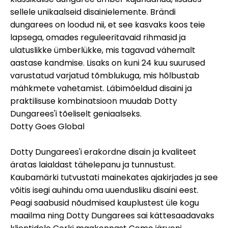
sellele unikaalseid disainielemente. Brändi
dungarees on loodud nii, et see kasvaks koos teie
lapsega, omades reguleeritavaid rihmasid ja
ulatuslikke ümberlükke, mis tagavad vähemalt
aastase kandmise. Lisaks on kuni 24 kuu suurused
varustatud varjatud tõmblukuga, mis hõlbustab
mähkmete vahetamist. Läbimõeldud disaini ja
praktilisuse kombinatsioon muudab Dotty
Dungarees'i tõeliselt geniaalseks.
Dotty Goes Global
Dotty Dungarees'i erakordne disain ja kvaliteet
äratas laialdast tähelepanu ja tunnustust.
Kaubamärki tutvustati mainekates ajakirjades ja see
võitis isegi auhindu oma uuendusliku disaini eest.
Peagi saabusid nõudmised kauplustest üle kogu
maailma ning Dotty Dungarees sai kättesaadavaks