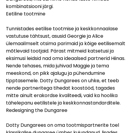
kombinatsiooni järgi.
Eetiline tootmine
Tunnistades eetilise tootmise ja keskkonnaalase
vastutuse tähtsust, asusid Georgie ja Alice
ülemaailmselt otsima parimaid ja kõige eetilisemalt
mõtlevaid tootjaid. Pärast mitmeid katsetusi ja
eksimusi leidsid nad oma ideaalsed partnerid Hiinas.
Nende tehases, mida juhivad Maggie ja tema
meeskond, on pikk ajalugu ja pühendumine
tipptasemele. Dotty Dungarees on uhke, et teeb
nende partneritega tihedat koostööd, tagades
mitte ainult erakordse kvaliteedi, vaid ka hoolika
tähelepanu eetilistele ja keskkonnastandarditele.
Redesigning the Dungaree
Dotty Dungarees on oma tootmispartnerite toel
klassikalise dungaree ümber kujundanud, lisades