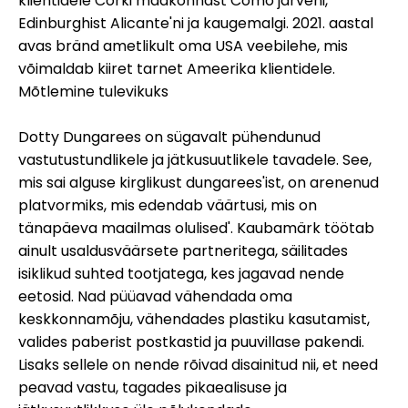
klientidele Corki maakonnast Como järveni,
Edinburghist Alicante'ni ja kaugemalgi. 2021. aastal
avas bränd ametlikult oma USA veebilehe, mis
võimaldab kiiret tarnet Ameerika klientidele.
Mõtlemine tulevikuks
Dotty Dungarees on sügavalt pühendunud
vastutustundlikele ja jätkusuutlikele tavadele. See,
mis sai alguse kirglikust dungarees'ist, on arenenud
platvormiks, mis edendab väärtusi, mis on
tänapäeva maailmas olulised'. Kaubamärk töötab
ainult usaldusväärsete partneritega, säilitades
isiklikud suhted tootjatega, kes jagavad nende
eetosid. Nad püüavad vähendada oma
keskkonnamõju, vähendades plastiku kasutamist,
valides paberist postkastid ja puuvillase pakendi.
Lisaks sellele on nende rõivad disainitud nii, et need
peavad vastu, tagades pikaealisuse ja