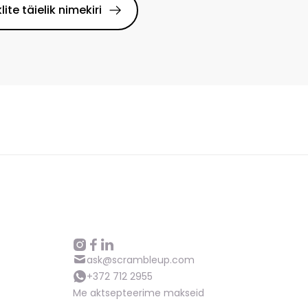
klite täielik nimekiri
ask@scrambleup.com
+372 712 2955
Me aktsepteerime makseid