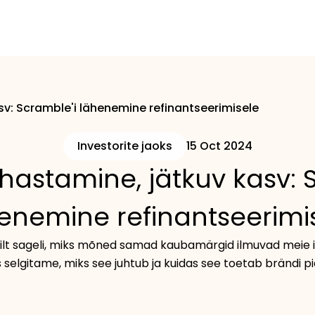
sv: Scramble'i lähenemine refinantseerimisele
Investorite jaoks
15 Oct 2024
hastamine, jätkuv kasv: 
enemine refinantseerimi
ilt sageli, miks mõned samad kaubamärgid ilmuvad meie iga
 selgitame, miks see juhtub ja kuidas see toetab brändi p