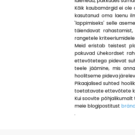
laieneda, pakkudes samal a
Kõik kaubamärgid ei ole 
kasutanud oma laenu ilm
'lappimiseks' selle asem
täiendavat rahastamist,
rangetele kriteeriumidele
Meid eristab teistest p
pakuvad ühekordset raha
ettevõtetega pidevat suh
teele jäämine, mis ann
hoolitseme pideva järeleva
Pikaajalised suhted hooli
toetatavate ettevõtete ku
Kui soovite põhjalikumalt
meie blogipostitust
bränd
.