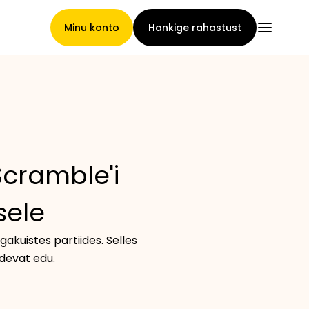
Minu konto
Hankige rahastust
Pealeht
Scramble'i
Nõuete loovutamise
sele
tingimused
kuistes partiides. Selles
idevat edu.
Brändide galerii