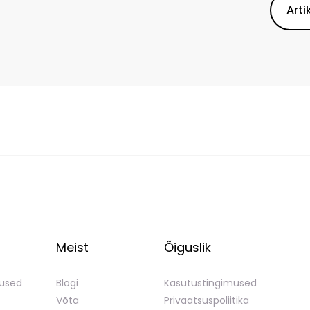
Arti
Meist
Õiguslik
mused
Blogi
Kasutustingimused
Võta
Privaatsuspoliitika