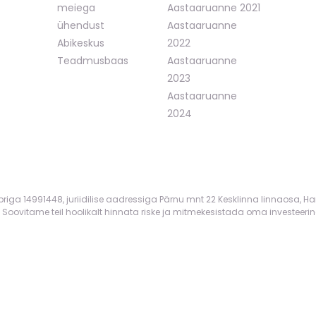
meiega
Aastaaruanne 2021
ühendust
Aastaaruanne
Abikeskus
2022
Teadmusbaas
Aastaaruanne
2023
Aastaaruanne
2024
mbriga 14991448, juriidilise aadressiga Pärnu mnt 22 Kesklinna linnaosa, Ha
 Soovitame teil hoolikalt hinnata riske ja mitmekesistada oma investeerin