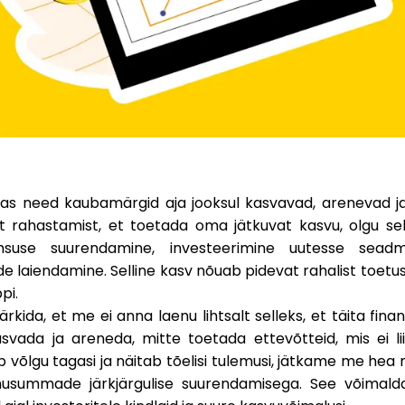
idas need kaubamärgid aja jooksul kasvavad, arenevad 
t rahastamist, et toetada oma jätkuvat kasvu, olgu sell
imsuse suurendamine, investeerimine uutesse seadm
e laiendamine. Selline kasv nõuab pidevat rahalist toetus
pi.
rkida, et me ei anna laenu lihtsalt selleks, et täita fin
svada ja areneda, mitte toetada ettevõtteid, mis ei li
b võlgu tagasi ja näitab tõelisi tulemusi, jätkame me h
enusummade järkjärgulise suurendamisega. See võimald