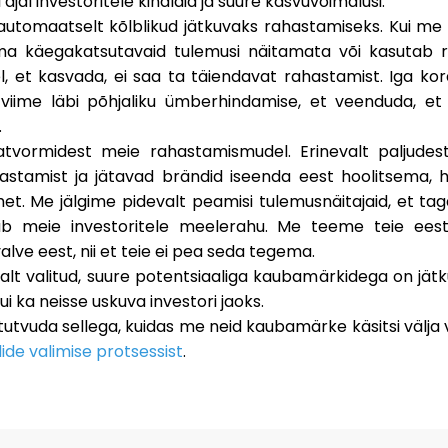
jal investoritele kindlaid ja suure kasvuvõimalusi.
automaatselt kõlblikud jätkuvaks rahastamiseks. Kui m
a käegakatsutavaid tulemusi näitamata või kasutab r
el, et kasvada, ei saa ta täiendavat rahastamist. Iga ko
 viime läbi põhjaliku ümberhindamise, et veenduda, et
.
latvormidest meie rahastamismudel. Erinevalt paljudes
stamist ja jätavad brändid iseenda eest hoolitsema,
et. Me jälgime pidevalt peamisi tulemusnäitajaid, et t
ab meie investoritele meelerahu. Me teeme teie eest 
lve eest, nii et teie ei pea seda tegema.
kalt valitud, suure potentsiaaliga kaubamärkidega on jätku
i ka neisse uskuva investori jaoks.
 tutvuda sellega, kuidas me neid kaubamärke käsitsi välja 
ide valimise protsessist
.