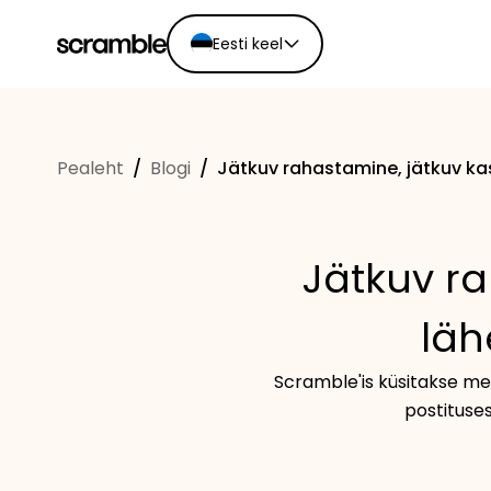
Eesti keel
English
Ελληνικά
Pealeht
/
Blogi
/
Jätkuv rahastamine, jätkuv ka
Español
Português
Dutch
Jätkuv ra
Deutsch
Eesti keel
läh
Scramble'is küsitakse me
postituses