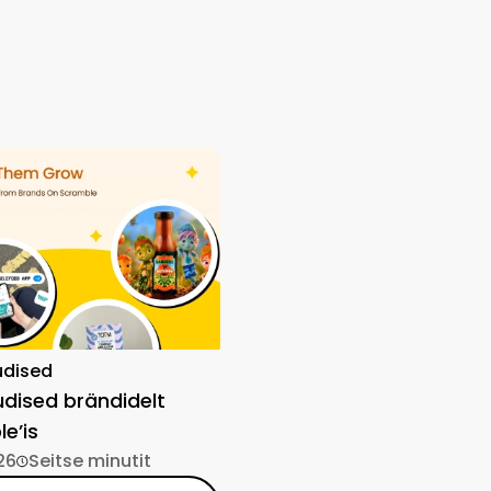
udised
dised brändidelt
e’is
26
Seitse minutit