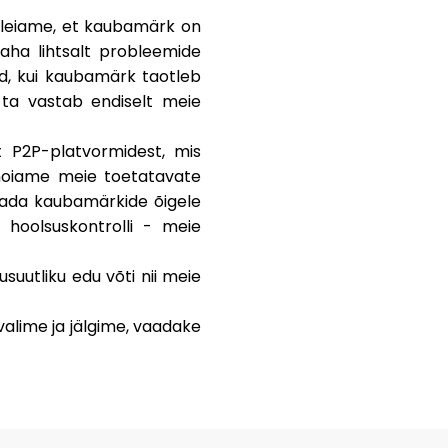
e leiame, et kaubamärk on
aha lihtsalt probleemide
rd, kui kaubamärk taotleb
 ta vastab endiselt meie
t P2P-platvormidest, mis
 hoiame meie toetatavate
agada kaubamärkide õigele
hoolsuskontrolli - meie
suutliku edu võti nii meie
valime ja jälgime, vaadake