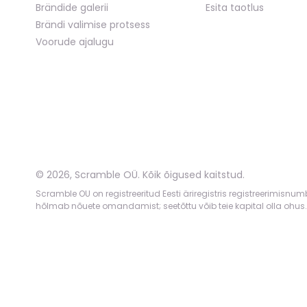
Brändide galerii
Esita taotlus
Brändi valimise protsess
Voorude ajalugu
©
2026
,
Scramble OÜ. Kõik õigused kaitstud
.
Scramble OU on registreeritud Eesti äriregistris registreerimisnu
hõlmab nõuete omandamist; seetõttu võib teie kapital olla ohus.
App version:
98084af
-
p