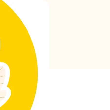
Brändi valik
Kalkulaatorid
Voorude ajalugu
Blogi
Võta meiega ühendust