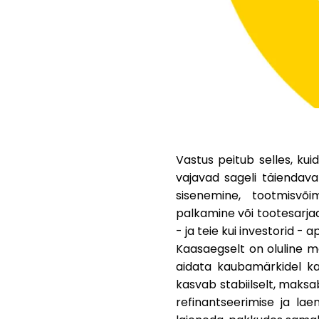
Vastus peitub selles, ku
vajavad sageli täiendava
sisenemine, tootmisvõ
palkamine või tootesarjad
- ja teie kui investorid - ap
Kaasaegselt on oluline mä
aidata kaubamärkidel ka
kasvab stabiilselt, maksa
refinantseerimise ja la