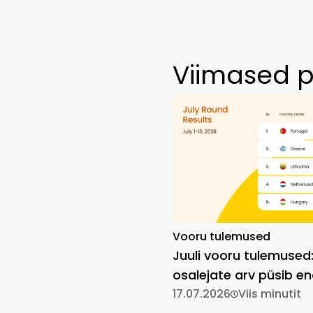
Viimased p
Vooru tulemused
Juuli vooru tulemused
osalejate arv püsib en
kõrgel
17.07.2026
Viis minutit