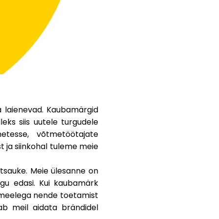
Abi
ask@scrambleup.com
+372 712 2955
ja laienevad. Kaubamärgid
eks siis uutele turgudele
etesse, võtmetöötajate
t ja siinkohal tuleme meie
antsauke. Meie ülesanne on
igu edasi. Kui kaubamärk
ea meelega nende toetamist
ab meil aidata brändidel