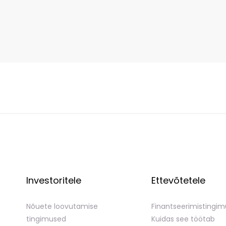
Investoritele
Ettevõtetele
Nõuete loovutamise
Finantseerimistingi
tingimused
Kuidas see töötab