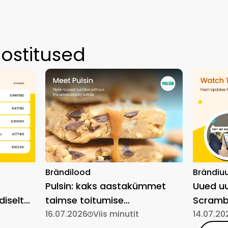
ostitused
Brändilood
Brändiu
:
Pulsin: kaks aastakümmet
Uued uu
diselt
taimse toitumise
Scrambl
lihtsustamist
16.07.2026
Viis minutit
14.07.20