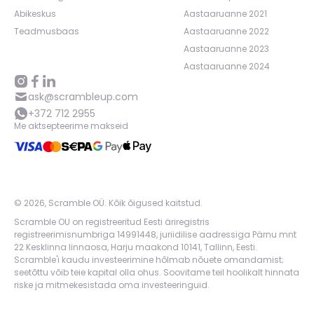
Abikeskus
Aastaaruanne 2021
Teadmusbaas
Aastaaruanne 2022
Aastaaruanne 2023
Aastaaruanne 2024
ask@scrambleup.com
+372 712 2955
Me aktsepteerime makseid
©
2026
,
Scramble OÜ. Kõik õigused kaitstud
.
Scramble OU on registreeritud Eesti äriregistris
registreerimisnumbriga 14991448, juriidilise aadressiga Pärnu mnt
22 Kesklinna linnaosa, Harju maakond 10141, Tallinn, Eesti.
Scramble'i kaudu investeerimine hõlmab nõuete omandamist;
seetõttu võib teie kapital olla ohus. Soovitame teil hoolikalt hinnata
riske ja mitmekesistada oma investeeringuid.
App version:
98084af
-
p