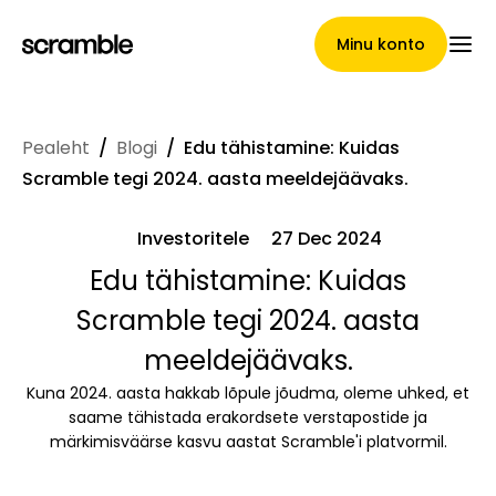
Minu konto
Pealeht
/
Blogi
/
Edu tähistamine: Kuidas
Pealeht
Scramble tegi 2024. aasta meeldejäävaks.
Investoritele
27 Dec 2024
Nõuete loovutamise
Edu tähistamine: Kuidas
Scramble tegi 2024. aasta
tingimused
meeldejäävaks.
Kuna 2024. aasta hakkab lõpule jõudma, oleme uhked, et
Brändide galerii
saame tähistada erakordsete verstapostide ja
märkimisväärse kasvu aastat Scramble'i platvormil.