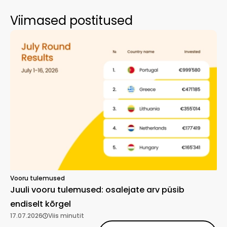
Viimased postitused
Vooru tulemused
Juuli vooru tulemused: osalejate arv püsib
endiselt kõrgel
17.07.2026
Viis minutit