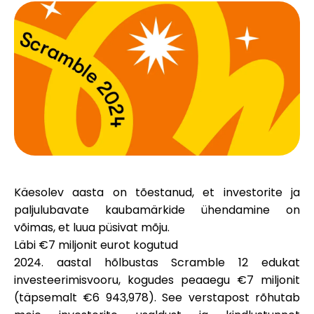
Brändi valik
Kalkulaatorid
Voorude ajalugu
Käesolev aasta on tõestanud, et investorite ja
Blogi
paljulubavate kaubamärkide ühendamine on
võimas, et luua püsivat mõju.
Läbi €7 miljonit eurot kogutud
Võta meiega ühendust
2024. aastal hõlbustas Scramble 12 edukat
investeerimisvooru,
kogudes peaaegu €7 miljonit
(täpsemalt €6 943,978). See verstapost rõhutab