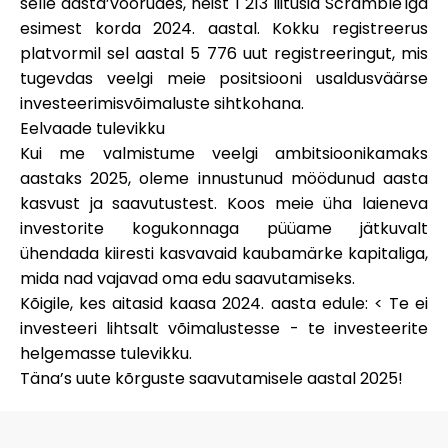
selle aasta’voorudes, neist
1 213
liitusid Scramble'iga
esimest korda 2024. aastal. Kokku registreerus
platvormil sel aastal
5 776
uut registreeringut, mis
tugevdas veelgi meie positsiooni usaldusväärse
investeerimisvõimaluste sihtkohana.
Eelvaade tulevikku
Kui me valmistume veelgi ambitsioonikamaks
aastaks 2025, oleme innustunud möödunud aasta
kasvust ja saavutustest. Koos meie üha laieneva
investorite kogukonnaga püüame jätkuvalt
ühendada kiiresti kasvavaid kaubamärke kapitaliga,
mida nad vajavad oma edu saavutamiseks.
Kõigile, kes aitasid kaasa 2024. aasta edule: < Te ei
investeeri lihtsalt võimalustesse - te investeerite
helgemasse tulevikku.
Täna’s uute kõrguste saavutamisele aastal 2025!