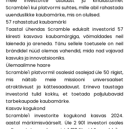
meie investorite usaldust ja kindlustunnet
Abi
Scramble'i kui platvormi suhtes, mille abil rahastada
uuenduslikke kaubamärke, mis on olulised.
57 rahastatud kaubamärki
Taastal ühendas Scramble edukalt investorid
57
kiiresti kasvava kaubamärgiga
, võimaldades neil
Minu konto
laieneda ja areneda. Tänu sellele toetusele on neil
brändidel nüüd olemas vahendid, mida nad vajavad
Hankige rahastust
kasvuks ja innovatsiooniks.
Ülemaailmne haare
Scramble'i platvormil osalesid osalejad
üle 50 riigist
,
mis näitab meie missiooni universaalset
atraktiivsust ja kättesaadavust. Erineva taustaga
investorid tulid kokku, et toetada paljulubavaid
ask@scrambleup.com
tarbekaupade kaubamärke.
+372 712 2955
Kasvav kogukond
Scramble'i investorite kogukond kasvas 2024.
aastal märkimisväärselt. Üle
2 901
investori osales