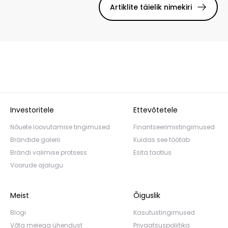
Artiklite täielik nimekiri
Investoritele
Ettevõtetele
Nõuete loovutamise tingimused
Finantseerimistingimused
Brändide galerii
Kuidas see töötab
Brändi valimise protsess
Esita taotlus
Voorude ajalugu
Meist
Õiguslik
Blogi
Kasutustingimused
Võta meiega ühendust
Privaatsuspoliitika