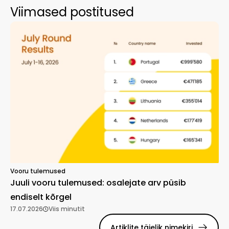
Viimased postitused
Vooru tulemused
Juuli vooru tulemused: osalejate arv püsib
endiselt kõrgel
17.07.2026
Viis minutit
Artiklite täielik nimekiri