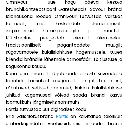
Omnivour
– uue, kogu päeva kestva
Abi
brunchikontseptsiooni Gatesheadis. Savour brändi
laiendusena loodud Omnivour tutvustab värsket
formaati, mis keskendub ülemaailmselt
inspireeritud hommikusöögile ja brunchile.
Käivitamine peegeldab laiemat üleminekut
Minu konto
traditsiooniliselt pagaritoodete müügilt
sügavamatele külalislahkuse kogemustele, tuues
Hankige rahastust
kliendid brändile lähemale atmosfääri, toitlustuse ja
kogukonna kaudu.
Kuna üha enam tarbijabrände soovib süvendada
klientide kaasatust kaugemale pelgalt toodetest,
rõhutavad sellised sammud, kuidas külalislahkuse
juhitud kogemused võivad saada brändi kasvu
ask@scrambleup.com
+372 712 2955
loomulikuks järgmiseks sammuks.
Fortis tutvustab uut digitaalset kodu
Briti välisriietusbränd
Fortis
on käivitanud
täielikult
ümberkujundatud veebisaidi
, mis on loodud brändi