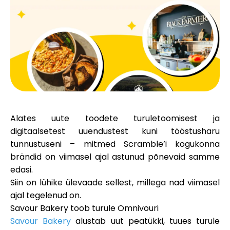
Brändi valik
Kalkulaatorid
Voorude ajalugu
Alates uute toodete turuletoomisest ja
digitaalsetest uuendustest kuni tööstusharu
tunnustuseni – mitmed Scramble’i kogukonna
Blogi
brändid on viimasel ajal astunud põnevaid samme
edasi.
Siin on lühike ülevaade sellest, millega nad viimasel
Võta meiega ühendust
ajal tegelenud on.
Savour Bakery toob turule Omnivouri
Savour Bakery
alustab uut peatükki, tuues turule