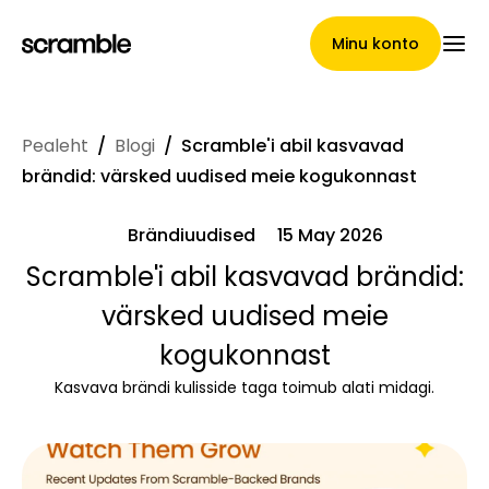
Minu konto
Pealeht
/
Blogi
/
Scramble'i abil kasvavad
Pealeht
brändid: värsked uudised meie kogukonnast
Brändiuudised
15 May 2026
Nõuete loovutamise
Scramble'i abil kasvavad brändid:
värsked uudised meie
tingimused
kogukonnast
Kasvava brändi kulisside taga toimub alati midagi.
Brändide galerii