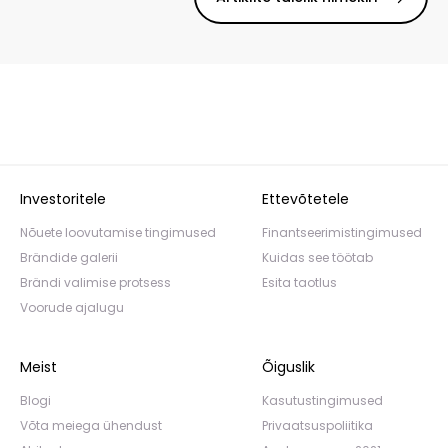
Investoritele
Ettevõtetele
Nõuete loovutamise tingimused
Finantseerimistingimused
Brändide galerii
Kuidas see töötab
Brändi valimise protsess
Esita taotlus
Voorude ajalugu
Meist
Õiguslik
Blogi
Kasutustingimused
Võta meiega ühendust
Privaatsuspoliitika