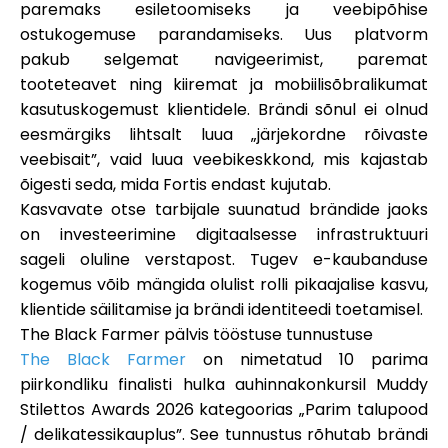
paremaks esiletoomiseks ja veebipõhise
ostukogemuse parandamiseks. Uus platvorm
pakub selgemat navigeerimist, paremat
tooteteavet ning kiiremat ja mobiilisõbralikumat
kasutuskogemust klientidele. Brändi sõnul ei olnud
eesmärgiks lihtsalt luua „järjekordne rõivaste
veebisait”, vaid luua veebikeskkond, mis kajastab
õigesti seda, mida Fortis endast kujutab.
Kasvavate otse tarbijale suunatud brändide jaoks
on investeerimine digitaalsesse infrastruktuuri
sageli oluline verstapost. Tugev e-kaubanduse
kogemus võib mängida olulist rolli pikaajalise kasvu,
klientide säilitamise ja brändi identiteedi toetamisel.
The Black Farmer pälvis tööstuse tunnustuse
The Black Farmer
on nimetatud
10 parima
piirkondliku finalisti hulka
auhinnakonkursil
Muddy
Stilettos Awards 2026
kategoorias „Parim talupood
/ delikatessikauplus”. See tunnustus rõhutab brändi