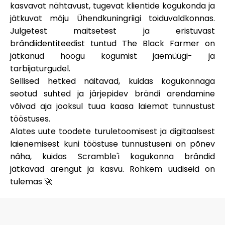
kasvavat nähtavust, tugevat klientide kogukonda ja
jätkuvat mõju Ühendkuningriigi toiduvaldkonnas.
Julgetest maitsetest ja eristuvast
brändiidentiteedist tuntud The Black Farmer on
jätkanud hoogu kogumist jaemüügi- ja
tarbijaturgudel.
Sellised hetked näitavad, kuidas kogukonnaga
seotud suhted ja järjepidev brändi arendamine
võivad aja jooksul tuua kaasa laiemat tunnustust
tööstuses.
Alates uute toodete turuletoomisest ja digitaalsest
laienemisest kuni tööstuse tunnustuseni on põnev
näha, kuidas Scramble'i kogukonna brändid
jätkavad arengut ja kasvu. Rohkem uudiseid on
tulemas 🚀