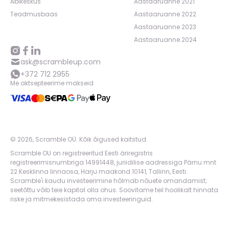
Abikeskus
Aastaaruanne 2021
Teadmusbaas
Aastaaruanne 2022
Aastaaruanne 2023
Aastaaruanne 2024
ask@scrambleup.com
+372 712 2955
Me aktsepteerime makseid
©
2026
,
Scramble OÜ. Kõik õigused kaitstud
.
Scramble OU on registreeritud Eesti äriregistris
registreerimisnumbriga 14991448, juriidilise aadressiga Pärnu mnt
22 Kesklinna linnaosa, Harju maakond 10141, Tallinn, Eesti.
Scramble'i kaudu investeerimine hõlmab nõuete omandamist;
seetõttu võib teie kapital olla ohus. Soovitame teil hoolikalt hinnata
riske ja mitmekesistada oma investeeringuid.
App version:
98084af
-
p