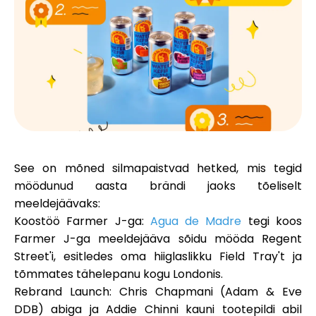
Brändi valik
Kalkulaatorid
Voorude ajalugu
See on mõned silmapaistvad hetked, mis tegid
möödunud aasta brändi jaoks tõeliselt
Blogi
meeldejäävaks:
Koostöö Farmer J-ga
:
Agua de Madre
tegi koos
Farmer J-ga meeldejääva sõidu mööda Regent
Street'i, esitledes oma hiiglaslikku Field Tray't ja
Võta meiega ühendust
tõmmates tähelepanu kogu Londonis.
Rebrand Launch
: Chris Chapmani (Adam & Eve
DDB) abiga ja Addie Chinni kauni tootepildi abil