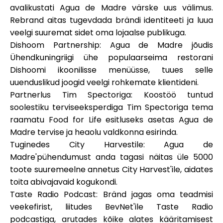
Abi
avalikustati Agua de Madre värske uus välimus.
Rebrand aitas tugevdada brändi identiteeti ja luua
veelgi suuremat sidet oma lojaalse publikuga.
Dishoom Partnership
: Agua de Madre jõudis
Ühendkuningriigi ühe populaarseima restorani
Minu konto
Dishoomi ikoonilisse menüüsse, tuues selle
uuenduslikud joogid veelgi rohkemate klientideni.
Hankige rahastust
Partnerlus Tim Spectoriga
: Koostöö tuntud
soolestiku terviseeksperdiga Tim Spectoriga tema
raamatu Food for Life esitluseks asetas Agua de
Madre tervise ja heaolu valdkonna esirinda.
Tuginedes City Harvestile
: Agua de
Madre'pühendumust anda tagasi näitas üle 5000
ask@scrambleup.com
toote suuremeelne annetus City Harvest'ile, aidates
+372 712 2955
toita abivajavaid kogukondi.
Taste Radio Podcast
: Bränd jagas oma teadmisi
veekefirist, liitudes BevNet'ile Taste Radio
podcastiga, arutades kõike alates kääritamisest