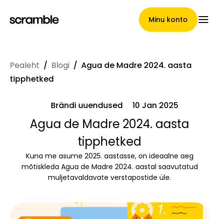
Minu konto
Pealeht
/
Blogi
/
Agua de Madre 2024. aasta
Pealeht
tipphetked
Brändi uuendused
10 Jan 2025
Nõuete loovutamise
Agua de Madre 2024. aasta
tipphetked
tingimused
Kuna me asume 2025. aastasse, on ideaalne aeg
mõtiskleda Agua de Madre 2024. aastal saavutatud
muljetavaldavate verstapostide üle.
Brändide galerii