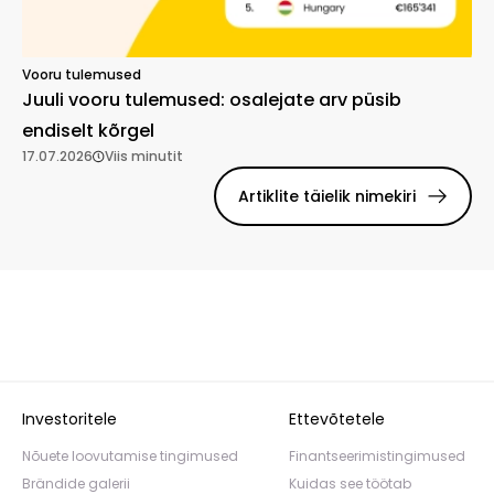
Vooru tulemused
Juuli vooru tulemused: osalejate arv püsib
endiselt kõrgel
17.07.2026
Viis minutit
Artiklite täielik nimekiri
Investoritele
Ettevõtetele
Nõuete loovutamise tingimused
Finantseerimistingimused
Brändide galerii
Kuidas see töötab