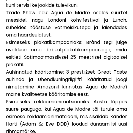
kuni tervislike jookide tulevikuni.
Trade Show edu
: Agua de Madre osales suurtel
messidel, nagu Londoni kohvifestival ja Lunch,
suheldes tööstuse võtmeisikutega ja laiendades
oma haardeulatust.
Esimeseks plakatikampaaniaks
: Bränd tegi julge
avalduse oma debüütplakatikampaaniaga, mida
esitleti Šotimaa’massiivsel 25-meetrisel digitaalsel
plakatil.
Auhinnatud kääritamine
: 3 prestiižset Great Taste
auhinda ja Ühendkuningriigi’#1 kääritatud joogi
nimetamine Amazonil kinnistas Agua de Madre'i
maine kvaliteetse kääritamise eest.
Esimeseks reklaamianimatsiooniks
: Aasta lõppes
suure pauguga, kui Agua de Madre tõi turule oma
esimese reklaamianimatsiooni, mis sisaldab Xander
Harti (Adam &; Eve DDB) loodud dünaamilisi uusi
rihmamärke.