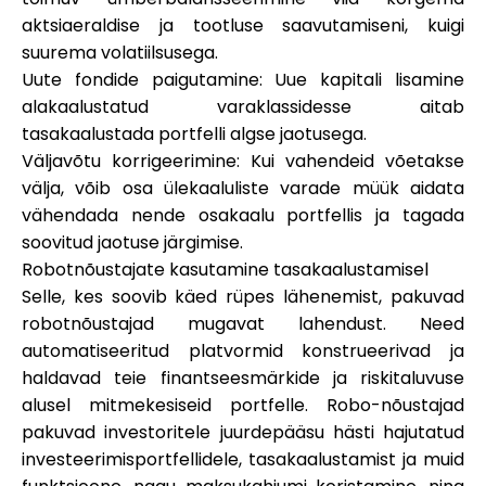
aktsiaeraldise ja tootluse saavutamiseni, kuigi
suurema volatiilsusega.
Uute fondide paigutamine
: Uue kapitali lisamine
alakaalustatud varaklassidesse aitab
tasakaalustada portfelli algse jaotusega.
Väljavõtu korrigeerimine
: Kui vahendeid võetakse
välja, võib osa ülekaaluliste varade müük aidata
vähendada nende osakaalu portfellis ja tagada
soovitud jaotuse järgimise.
Robotnõustajate kasutamine tasakaalustamisel
Selle, kes soovib käed rüpes lähenemist, pakuvad
robotnõustajad mugavat lahendust. Need
automatiseeritud platvormid konstrueerivad ja
haldavad teie finantseesmärkide ja riskitaluvuse
alusel mitmekesiseid portfelle. Robo-nõustajad
pakuvad investoritele juurdepääsu hästi hajutatud
investeerimisportfellidele, tasakaalustamist ja muid