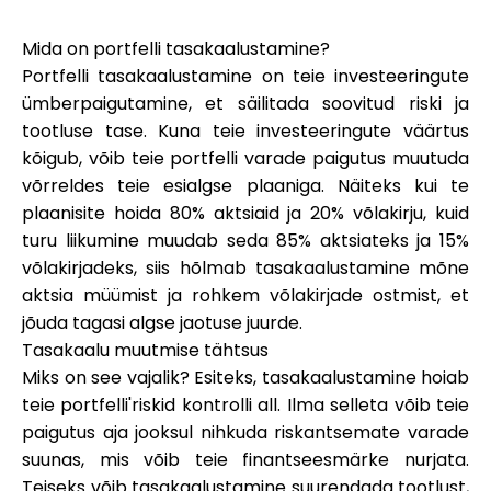
Abi
Mida on portfelli tasakaalustamine?
Portfelli tasakaalustamine on teie investeeringute
ümberpaigutamine, et säilitada soovitud riski ja
tootluse tase. Kuna teie investeeringute väärtus
Minu konto
kõigub, võib teie portfelli varade paigutus muutuda
võrreldes teie esialgse plaaniga. Näiteks kui te
Hankige rahastust
plaanisite hoida 80% aktsiaid ja 20% võlakirju, kuid
turu liikumine muudab seda 85% aktsiateks ja 15%
võlakirjadeks, siis hõlmab tasakaalustamine mõne
aktsia müümist ja rohkem võlakirjade ostmist, et
jõuda tagasi algse jaotuse juurde.
Tasakaalu muutmise tähtsus
ask@scrambleup.com
Miks on see vajalik? Esiteks, tasakaalustamine hoiab
+372 712 2955
teie portfelli'riskid kontrolli all. Ilma selleta võib teie
paigutus aja jooksul nihkuda riskantsemate varade
suunas, mis võib teie finantseesmärke nurjata.
Teiseks võib tasakaalustamine suurendada tootlust,