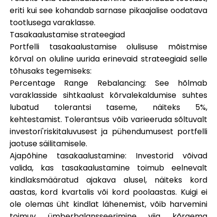
eriti kui see kohandab sarnase pikaajalise oodatava
tootlusega varaklasse.
Tasakaalustamise strateegiad
Portfelli tasakaalustamise olulisuse mõistmise
kõrval on oluline uurida erinevaid strateegiaid selle
tõhusaks tegemiseks:
Percentage Range Rebalancing
: See hõlmab
varaklasside sihtkaalust kõrvalekaldumise suhtes
lubatud tolerantsi taseme, näiteks 5%,
kehtestamist. Tolerantsus võib varieeruda sõltuvalt
investori'riskitaluvusest ja pühendumusest portfelli
jaotuse säilitamisele.
Ajapõhine tasakaalustamine
: Investorid võivad
valida, kas tasakaalustamine toimub eelnevalt
kindlaksmääratud ajakava alusel, näiteks kord
aastas, kord kvartalis või kord poolaastas. Kuigi ei
ole olemas üht kindlat lähenemist, võib harvemini
toimuv ümberbalansseerimine viia kõrgema