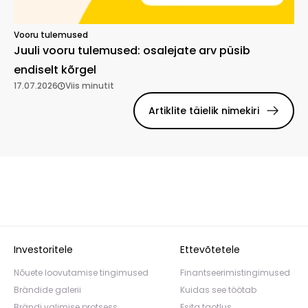
Vooru tulemused
Juuli vooru tulemused: osalejate arv püsib
endiselt kõrgel
17.07.2026
Viis minutit
Artiklite täielik nimekiri
Investoritele
Ettevõtetele
Nõuete loovutamise tingimused
Finantseerimistingimused
Brändide galerii
Kuidas see töötab
Brändi valimise protsess
Esita taotlus