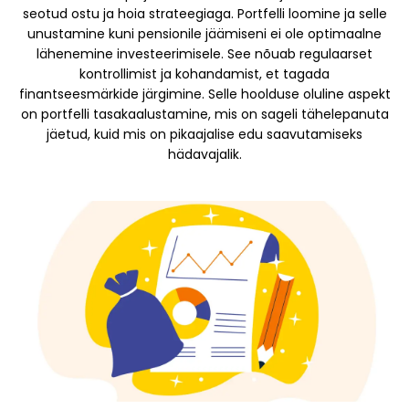
seotud ostu ja hoia strateegiaga. Portfelli loomine ja selle
Brändi valik
unustamine kuni pensionile jäämiseni ei ole optimaalne
lähenemine investeerimisele. See nõuab regulaarset
kontrollimist ja kohandamist, et tagada
finantseesmärkide järgimine. Selle hoolduse oluline aspekt
Kalkulaatorid
on portfelli tasakaalustamine, mis on sageli tähelepanuta
jäetud, kuid mis on pikaajalise edu saavutamiseks
hädavajalik.
Voorude ajalugu
Blogi
Võta meiega ühendust