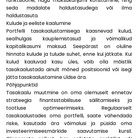
funktsioone, nagu maksukahjumi koristamine, ning
seda madalate haldustasudega või ilma
haldustasuta.
Kulude ja eeliste kaalumine
Portfelli tasakaalustamisega kaasnevad kulud,
sealhulgas kauplemistasud ja võimalikud
kapitalikasumi maksud. Seepärast on oluline
hinnata kulude ja tulude suhet, enne kui jätkate. Kui
kulud kaaluvad kasu üles, võib olla mõistlik
tasakaalustada ainult mõned positsioonid või isegi
jätta tasakaalustamine üldse ära.
Põhjapunktid
Tasakaalu muutmine on oma olemuselt ennetav
strateegia finantsstabiilsuse säilitamiseks ja
tootluse optimeerimiseks. Regulaarselt
tasakaalustades oma portfelli, saate vähendada
riske, kasutada ära võimalusi ja püsida oma
investeerimiseesmärkide saavutamise kursil.