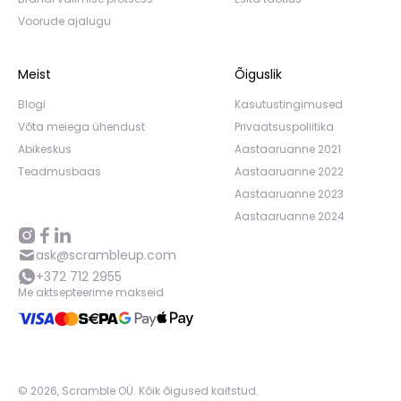
Voorude ajalugu
Meist
Õiguslik
Blogi
Kasutustingimused
Võta meiega ühendust
Privaatsuspoliitika
Abikeskus
Aastaaruanne 2021
Teadmusbaas
Aastaaruanne 2022
Aastaaruanne 2023
Aastaaruanne 2024
ask@scrambleup.com
+372 712 2955
Me aktsepteerime makseid
©
2026
,
Scramble OÜ. Kõik õigused kaitstud
.