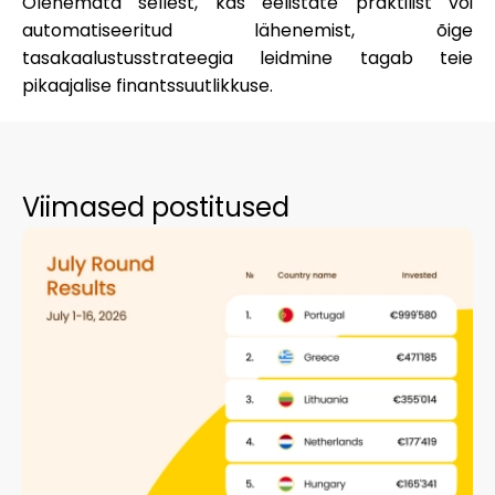
Olenemata sellest, kas eelistate praktilist või
automatiseeritud lähenemist, õige
tasakaalustusstrateegia leidmine tagab teie
pikaajalise finantssuutlikkuse.
Viimased postitused