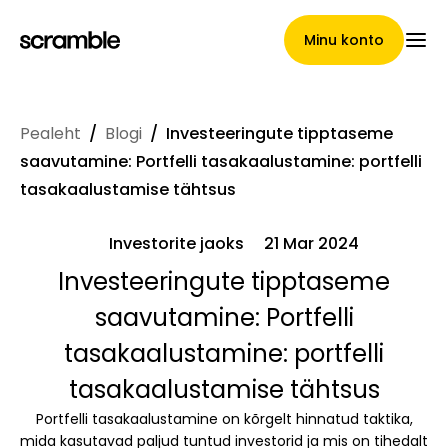
Minu konto
Pealeht
/
Blogi
/
Investeeringute tipptaseme
Pealeht
saavutamine: Portfelli tasakaalustamine: portfelli
tasakaalustamise tähtsus
Investorite jaoks
21 Mar 2024
Nõuete loovutamise
Investeeringute tipptaseme
tingimused
saavutamine: Portfelli
tasakaalustamine: portfelli
Brändide galerii
tasakaalustamise tähtsus
Portfelli tasakaalustamine on kõrgelt hinnatud taktika,
mida kasutavad paljud tuntud investorid ja mis on tihedalt