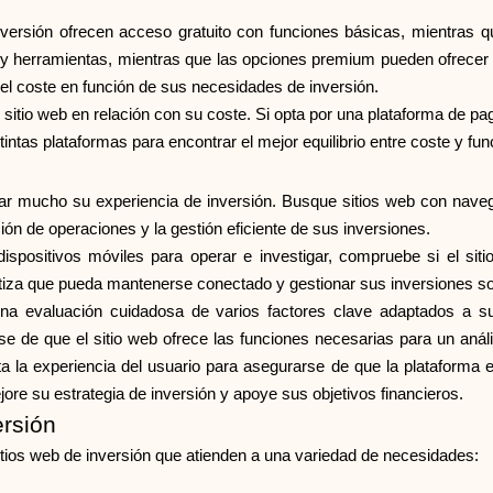
versión ofrecen acceso gratuito con funciones básicas, mientras 
do y herramientas, mientras que las opciones premium pueden ofrece
 el coste en función de sus necesidades de inversión.
l sitio web en relación con su coste. Si opta por una plataforma de pag
intas plataformas para encontrar el mejor equilibrio entre coste y fun
jorar mucho su experiencia de inversión. Busque sitios web con naveg
ción de operaciones y la gestión eficiente de sus inversiones.
dispositivos móviles para operar e investigar, compruebe si el sit
tiza que pueda mantenerse conectado y gestionar sus inversiones so
una evaluación cuidadosa de varios factores clave adaptados a sus
se de que el sitio web ofrece las funciones necesarias para un análi
 la experiencia del usuario para asegurarse de que la plataforma es
ore su estrategia de inversión y apoye sus objetivos financieros.
ersión
itios web de inversión que atienden a una variedad de necesidades: