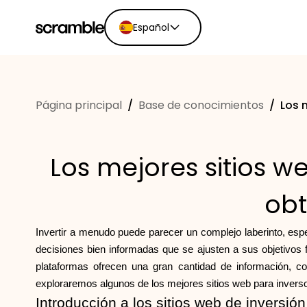
Español
English
Ελληνικά
Página principal
/
Base de conocimientos
/
Los 
Español
Português
Dutch
Los mejores sitios w
Deutsch
Eesti keel
obt
Invertir a menudo puede parecer un complejo laberinto, es
decisiones bien informadas que se ajusten a sus objetivos f
plataformas ofrecen una gran cantidad de información, c
exploraremos algunos de los mejores sitios web para inverso
Introducción a los sitios web de inversión