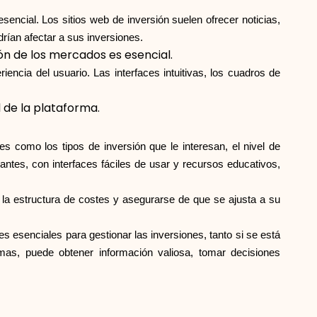
sencial. Los sitios web de inversión suelen ofrecer noticias,
Ayuda
rían afectar a sus inversiones.
ión de los mercados es esencial.
iencia del usuario. Las interfaces intuitivas, los cuadros de
 de la plataforma.
ask@scrambleup.com
+372 712 2955
s como los tipos de inversión que le interesan, el nivel de
iantes, con interfaces fáciles de usar y recursos educativos,
 la estructura de costes y asegurarse de que se ajusta a su
 esenciales para gestionar las inversiones, tanto si se está
as, puede obtener información valiosa, tomar decisiones