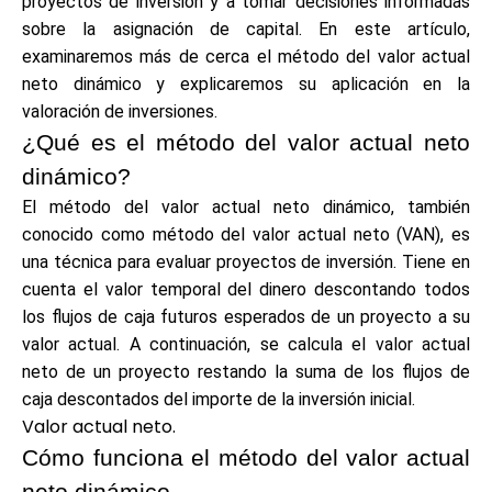
proyectos de inversión y a tomar decisiones informadas
Selección de marca
sobre la asignación de capital. En este artículo,
examinaremos más de cerca el método del valor actual
neto dinámico y explicaremos su aplicación en la
valoración de inversiones.
Calculadoras
¿Qué es el método del valor actual neto
dinámico?
El método del valor actual neto dinámico, también
Historial de Rondas
conocido como método del valor actual neto (VAN), es
una técnica para evaluar proyectos de inversión. Tiene en
cuenta el valor temporal del dinero descontando todos
Blog
los flujos de caja futuros esperados de un proyecto a su
valor actual. A continuación, se calcula el valor actual
neto de un proyecto restando la suma de los flujos de
caja descontados del importe de la inversión inicial.
Contáctenos
Valor actual neto
.
Cómo funciona el método del valor actual