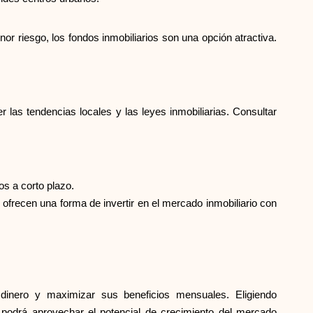
Ayuda
or riesgo, los fondos inmobiliarios son una opción atractiva.
 las tendencias locales y las leyes inmobiliarias. Consultar
ask@scrambleup.com
+372 712 2955
s a corto plazo.
s ofrecen una forma de invertir en el mercado inmobiliario con
dinero y maximizar sus beneficios mensuales. Eligiendo
 podrá aprovechar el potencial de crecimiento del mercado