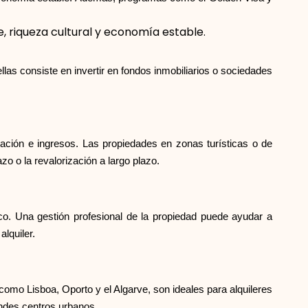
Selección de marca
, riqueza cultural y economía estable.
las consiste en invertir en fondos inmobiliarios o sociedades
Calculadoras
zación e ingresos. Las propiedades en zonas turísticas o de
Historial de Rondas
zo o la revalorización a largo plazo.
Blog
ico. Una gestión profesional de la propiedad puede ayudar a
lquiler.
Contáctenos
 como Lisboa, Oporto y el Algarve, son ideales para alquileres
andes centros urbanos.