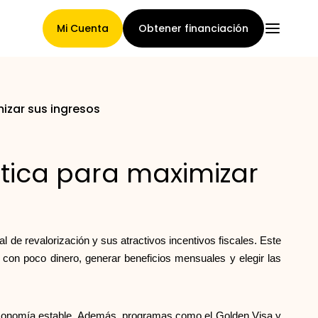
Mi Cuenta
Obtener financiación
mizar sus ingresos
Página Principal
ctica para maximizar
Términos de asignación de
reclamaciones
l de revalorización y sus atractivos incentivos fiscales. Este
 con poco dinero, generar beneficios mensuales y elegir las
Galería de marcas
a economía estable. Además, programas como el Golden Visa y