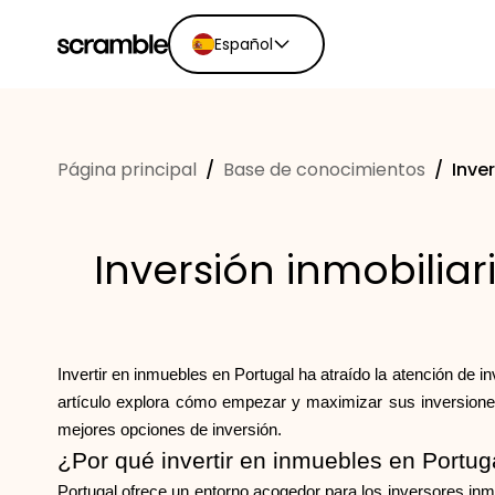
Español
English
Ελληνικά
Página principal
/
Base de conocimientos
/
Inve
Español
Português
Dutch
Inversión inmobilia
Deutsch
Eesti keel
Invertir en inmuebles en Portugal ha atraído la atención de i
artículo explora cómo empezar y maximizar sus inversiones 
mejores opciones de inversión.
¿Por qué invertir en inmuebles en Portug
Portugal ofrece un entorno acogedor para los inversores in