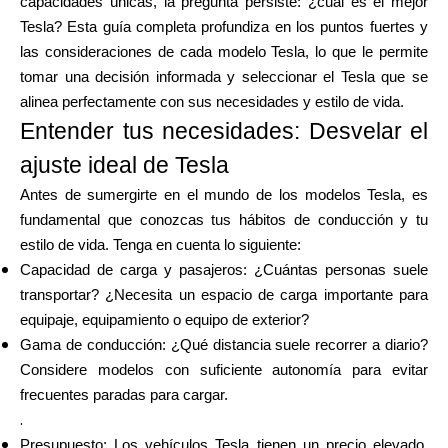
capacidades únicas, la pregunta persiste: ¿cuál es el mejor
Selección de marca
Tesla? Esta guía completa profundiza en los puntos fuertes y
las consideraciones de cada modelo Tesla, lo que le permite
tomar una decisión informada y seleccionar el Tesla que se
alinea perfectamente con sus necesidades y estilo de vida.
Calculadoras
Entender tus necesidades: Desvelar el
ajuste ideal de Tesla
Historial de Rondas
Antes de sumergirte en el mundo de los modelos Tesla, es
fundamental que conozcas tus hábitos de conducción y tu
estilo de vida. Tenga en cuenta lo siguiente:
Capacidad de carga y pasajeros: ¿Cuántas personas suele
Blog
transportar? ¿Necesita un espacio de carga importante para
equipaje, equipamiento o equipo de exterior?
Gama de conducción: ¿Qué distancia suele recorrer a diario?
Contáctenos
Considere modelos con suficiente autonomía para evitar
frecuentes paradas para cargar.
.
Presupuesto: Los vehículos Tesla tienen un precio elevado.