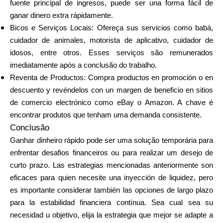
fuente principal de ingresos, puede ser una forma fácil de
Ayuda
ganar dinero extra rápidamente.
Bicos e Serviços Locais
: Ofereça sus servicios como babá,
cuidador de animales, motorista de aplicativo, cuidador de
idosos, entre otros. Esses serviços são remunerados
Mi Cuenta
imediatamente após a conclusão do trabalho.
Reventa de Productos
: Compra productos en promoción o en
descuento y revéndelos con un margen de beneficio en sitios
Obtener financiación
de comercio electrónico como eBay o Amazon. A chave é
encontrar produtos que tenham uma demanda consistente.
Conclusão
Ganhar dinheiro rápido pode ser uma solução temporária para
enfrentar desafios financeiros ou para realizar um desejo de
ask@scrambleup.com
curto prazo. Las estrategias mencionadas anteriormente son
+372 712 2955
eficaces para quien necesite una inyección de liquidez, pero
es importante considerar también las opciones de largo plazo
para la estabilidad financiera contínua. Sea cual sea su
necesidad u objetivo, elija la estrategia que mejor se adapte a