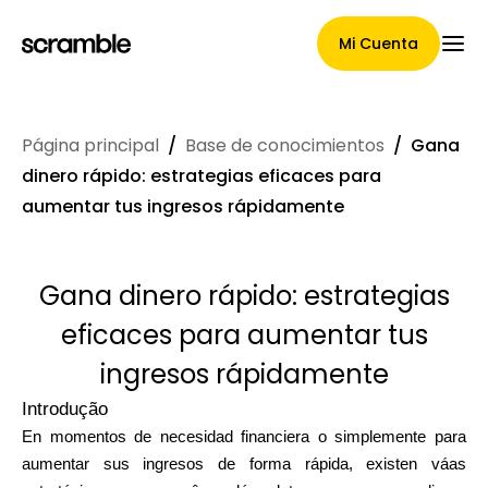
Mi Cuenta
Página principal
/
Base de conocimientos
/
Gana
Página Principal
dinero rápido: estrategias eficaces para
aumentar tus ingresos rápidamente
Términos de asignación de
Gana dinero rápido: estrategias
reclamaciones
eficaces para aumentar tus
ingresos rápidamente
Galería de marcas
Introdução
En momentos de necesidad financiera o simplemente para
aumentar sus ingresos de forma rápida, existen váas