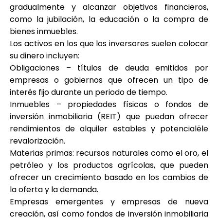
Ayuda
gradualmente y alcanzar objetivos financieros,
como la jubilación, la educación o la compra de
bienes inmuebles.
Los activos en los que los inversores suelen colocar
su dinero incluyen:
Mi Cuenta
Obligaciones – títulos de deuda emitidos por
empresas o gobiernos que ofrecen un tipo de
Obtener financiación
interés fijo durante un periodo de tiempo.
Inmuebles – propiedades físicas o fondos de
inversión inmobiliaria (REIT) que puedan ofrecer
rendimientos de alquiler estables y potencialële
revalorización.
Materias primas: recursos naturales como el oro, el
ask@scrambleup.com
petróleo y los productos agrícolas, que pueden
+372 712 2955
ofrecer un crecimiento basado en los cambios de
la oferta y la demanda.
Empresas emergentes y empresas de nueva
creación, así como fondos de inversión inmobiliaria