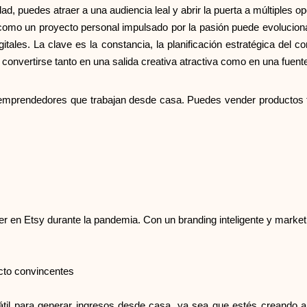
ad, puedes atraer a una audiencia leal y abrir la puerta a múltiples 
omo un proyecto personal impulsado por la pasión puede evolucion
gitales. La clave es la constancia, la planificación estratégica de
convertirse tanto en una salida creativa atractiva como en una fuente
emprendedores que trabajan desde casa. Puedes vender productos físi
en Etsy durante la pandemia. Con un branding inteligente y marketi
ucto convincentes
átil para generar ingresos desde casa, ya sea que estés creando ar