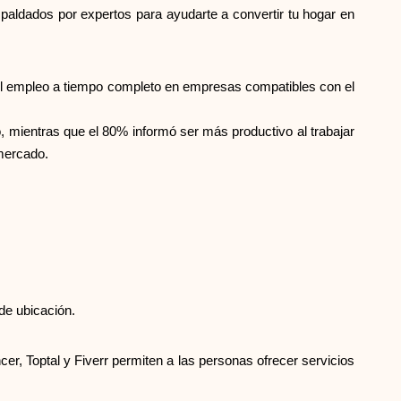
spaldados por expertos para ayudarte a convertir tu hogar en
Selección de marca
el empleo a tiempo completo en empresas compatibles con el
Calculadoras
, mientras que el 80% informó ser más productivo al trabajar
 mercado.
Historial de Rondas
Blog
de ubicación.
Contáctenos
r, Toptal y Fiverr permiten a las personas ofrecer servicios