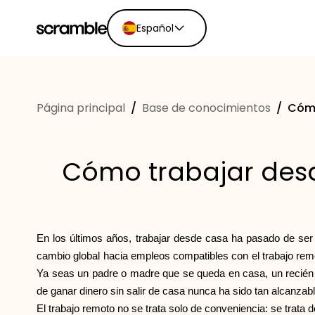
Español
English
Ελληνικά
Página principal
/
Base de conocimientos
/
Cómo
Español
Português
Dutch
Cómo trabajar desd
Deutsch
Eesti keel
En los últimos años, trabajar desde casa ha pasado de ser u
cambio global hacia empleos compatibles con el trabajo remo
Ya seas un padre o madre que se queda en casa, un recién gr
de ganar dinero sin salir de casa nunca ha sido tan alcanzabl
El trabajo remoto no se trata solo de conveniencia: se trata