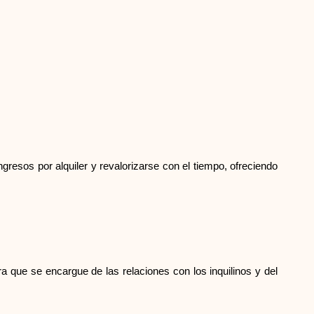
Ayuda
ask@scrambleup.com
+372 712 2955
resos por alquiler y revalorizarse con el tiempo, ofreciendo
a que se encargue de las relaciones con los inquilinos y del