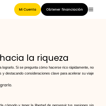
Mi Cuenta
Obtener financiación
Página Principal
hacia la riqueza
Términos de asignación de
lograrlo. Si se pregunta cómo hacerse rico rápidamente, no
reclamaciones
s y destacando consideraciones clave para acelerar su viaje
grarlo.
Galería de marcas
ida cómodo y tener la libertad de perseguir tus pasiones sin