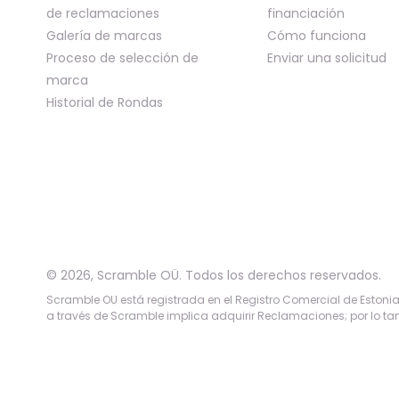
de reclamaciones
financiación
Galería de marcas
Cómo funciona
Proceso de selección de
Enviar una solicitud
marca
Historial de Rondas
©
2026
,
Scramble OÜ. Todos los derechos reservados
.
Scramble OU está registrada en el Registro Comercial de Estonia b
a través de Scramble implica adquirir Reclamaciones; por lo tan
App version:
98084af
-
p