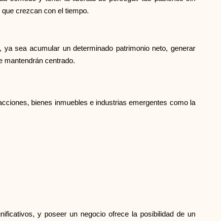
s que crezcan con el tiempo.
Selección de marca
cos, ya sea acumular un determinado patrimonio neto, generar
Calculadoras
le mantendrán centrado.
 acciones, bienes inmuebles e industrias emergentes como la
Historial de Rondas
Blog
Contáctenos
ficativos, y poseer un negocio ofrece la posibilidad de un