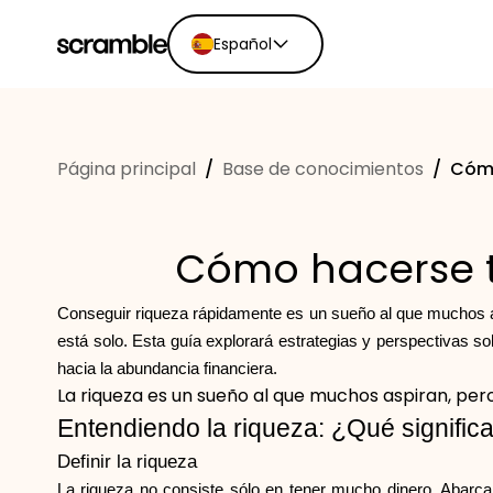
Español
English
Ελληνικά
Página principal
/
Base de conocimientos
/
Cómo
Español
Português
Dutch
Cómo hacerse ta
Deutsch
Eesti keel
Conseguir riqueza rápidamente es un sueño al que muchos a
está solo. Esta guía explorará estrategias y perspectivas 
hacia la abundancia financiera.
La riqueza es un sueño al que muchos aspiran, per
Entendiendo la riqueza: ¿Qué significa
Definir la riqueza
La riqueza no consiste sólo en tener mucho dinero. Abarca l